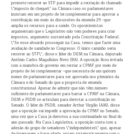
promete recorrer ao STF para impedir a recriação do chamado
\”imposto do cheque\” na Câmara caso os parlamentares
insistam em um projeto de lei complementar para aprovar a
contribuição em meio às discussões da emenda 29 –que
amplia os recursos para a saúde. Os oposicionistas
argumentam que o Legislativo não tem poderes para criar
impostos, argumento sustentado pela Constituição Federal.
\”Se esse absurdo prosseguir na Casa, temos que fazer uma
avaliação de sanidade no Congresso. O único caminho seria
recorrer ao STF\”, disse o líder do DEM na Câmara, deputado
Antônio Carlos Magalhães Neto (BA). A oposição ficou irritada
com a manobra do governo em recriar a CPMF por meio de
projeto de lei complementar –que necessita de um quórum
menor de parlamentares para ser aprovada nos plenários da
Câmara e do Senado do que a proposta de emenda
constitucional. Apesar de admitir que não têm número
suficiente de parlamentares para barrar a CPMF na Câmara,
DEM e PSDB se articulam para derrotar a contribuição no
Senado. O líder do PSDB, senador Arthur Virgílio (AM), disse
que a oposição vai impedir a aprovação da CPMF no Senado,
uma vez que a Casa já derrotou a sua continuidade no final do
ano passado. Na Casa Legislativa, a oposição conta com a
adesão do grupo de senadores \”independentes\” que, apesar
de integrarem a base aliada, votam sistematicamente com o