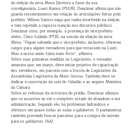
de eleição da nova Mesa Diretora a favor da sua
correligionária, Lueci Ramos (PSDB), Deucimar afirma que não
guarda ressentimentos em relação às articulações feitas pelo
prefeito. Wilson Santos nega que tenha interferido na eleição
e tem repetido a suposta isenção nos discursos públicos.
Deucimar citou, por exemplo, a presença do vice-prefeito
eleito, Chico Galindo (PTB), na sessão de eleição da nova
Mesa. “Fiquei sabendo que o vice-prefeito, inclusive, ofereceu
cargos para alguns vereadores para que votassem na Lueci.
Mas a nossa união falou mais forte”, alfineta.
Sobre suas primeiras medidas no Legislativo, o vereador
anunciou que, em março, deve iniciar projetos de capacitação
dos servidores, em parceria com a Escola do Legislativo da
Assembleia Legislativa de Mato Grosso. Também deve se
dedicar à construção da sala do Cidadão e ao arquivo Memória
da Câmara.
Sobre as reformas da estrutura do prédio, Deucimar afirmou
que se assustou ao ver o completo estado de abandono e má
administração. Segundo ele, há problemas hidráulicos e
elétricos em quase todas as salas e gabinetes. O parlamentar
também pretende buscar parcerias para a compra de móveis
para os gabinetes. (AA)