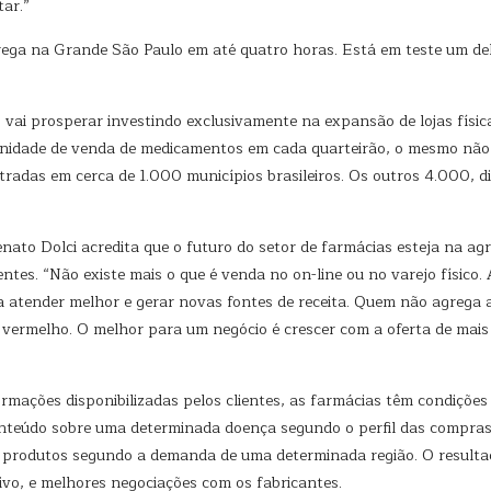
tar.”
ga na Grande São Paulo em até quatro horas. Está em teste um deli
 vai prosperar investindo exclusivamente na expansão de lojas físi
nidade de venda de medicamentos em cada quarteirão, o mesmo não s
adas em cerca de 1.000 municípios brasileiros. Os outros 4.000, di
nato Dolci acredita que o futuro do setor de farmácias esteja na ag
entes. “Não existe mais o que é venda no on-line ou no varejo físico
 atender melhor e gerar novas fontes de receita. Quem não agrega al
 vermelho. O melhor para um negócio é crescer com a oferta de mais 
ormações disponibilizadas pelos clientes, as farmácias têm condiçõ
 conteúdo sobre uma determinada doença segundo o perfil das compra
s produtos segundo a demanda de uma determinada região. O resultad
ivo, e melhores negociações com os fabricantes.