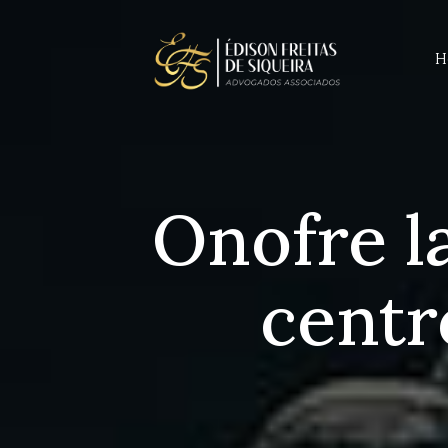
H
Onofre l
centr