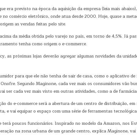
ue era previsto na época da aquisição da empresa (leia mais abaixo
no comércio eletrônico, onde atua desde 2000. Hoje, quase a metade
igem as vendas feitas pelo site.
cima da média obtida pelo varejo no país, em torno de 4,5%. Já para
aturamento tenha como origem o e-commerce.
y, as próximas lojas deverão agregar algumas novidades da unidad
umidor para que ele não tenha de sair de casa, como o aplicativo de 
a Onofre. Segundo Maginone, cada vez mais os consumidores vão busc
i ser cada vez mais visto em outras atividades, como a de farmácia
ão do e-commerce será a abertura de um centro de distribuição, em
sta, e vai equipar o espaço com uma série de ferramentas tecnológica
 e terá poucos funcionários. Inspirado no modelo da Amazon, nos Es
operação na zona urbana de um grande centro, explica Maginone, vai f