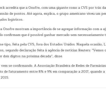
ck acredita que a Onofre, com uma gigante como a CVS por trás da 
ão de pontos. Até agora, explica, o grupo americano viveu um perí
alos logísticos.
a Onofre mostram a importância de se agregar informação com a ajud
lo confirmam que é possível ganhar mercado sem necessariamente ter 
se tipo, feita pela CVS, fora dos Estados Unidos. Naquela ocasião,
os, segundo declaração feita à agência de notícias Reuters: “Vemos
r dois dígitos na próxima década”, disse.
o vem se confirmando. A Associação Brasileira de Redes de Farmácia
o de faturamento entre 8% e 9% em comparação a 2017, quando a al
 2015.