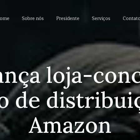
ome
Sobre nós
Presidente
Serviços
Contat
ança loja-con
o de distribui
Amazon