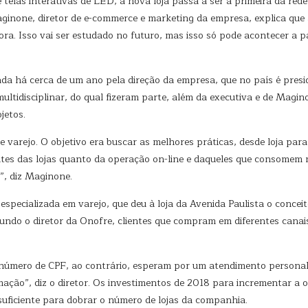
 telas interativas de LED, a nova loja passa a ser a primeira da red
none, diretor de e-commerce e marketing da empresa, explica que 
ra. Isso vai ser estudado no futuro, mas isso só pode acontecer a pa
ada há cerca de um ano pela direção da empresa, que no país é pres
tidisciplinar, do qual fizeram parte, além da executiva e de Maginon
jetos.
e varejo. O objetivo era buscar as melhores práticas, desde loja para
ntes das lojas quanto da operação on-line e daqueles que consomem
”, diz Maginone.
pecializada em varejo, que deu à loja da Avenida Paulista o concei
undo o diretor da Onofre, clientes que compram em diferentes canai
úmero de CPF, ao contrário, esperam por um atendimento personaliz
mação”, diz o diretor. Os investimentos de 2018 para incrementar a
suficiente para dobrar o número de lojas da companhia.