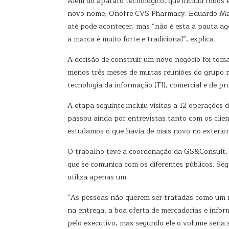
Além do aparato tecnológico, que incluiu robôs e
novo nome, Onofre CVS Pharmacy. Eduardo Magi
até pode acontecer, mas “não é esta a pauta ago
a marca é muito forte e tradicional”, explica.
A decisão de construir um novo negócio foi tom
menos três meses de muitas reuniões do grupo mul
tecnologia da informação (TI), comercial e de pro
A etapa seguinte incluiu visitas a 12 operações d
passou ainda por entrevistas tanto com os clie
estudamos o que havia de mais novo no exterior
O trabalho teve a coordenação da GS&Consult, es
que se comunica com os diferentes públicos. Seg
utiliza apenas um.
“As pessoas não querem ser tratadas como um n
na entrega, a boa oferta de mercadorias e infor
pelo executivo, mas segundo ele o volume seria 