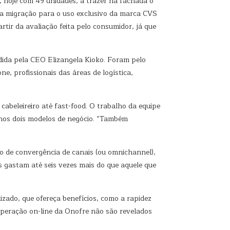
e, hoje com 49 unidades, a trazer na fachada o
a migração para o uso exclusivo da marca CVS
rtir da avaliação feita pelo consumidor, já que
idida pela CEO Elizangela Kioko. Foram pelo
e, profissionais das áreas de logística,
 cabeleireiro até fast-food. O trabalho da equipe
 nos dois modelos de negócio. “Também
to de convergência de canais (ou omnichannel),
s gastam até seis vezes mais do que aquele que
ado, que ofereça benefícios, como a rapidez
 operação on-line da Onofre não são revelados