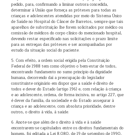
pedido, para, confirmando a liminar outrora concedida,
determinar à União que forneça as próteses para todas as
crianças e adolescentes atendidas por meio do Sistema Único
de Saúde no Hospital do Câncer de Barretos, sempre que tais
aparelhos de substituição lhe forem solicitados por médico ou
comissão de médicos do corpo clínico do mencionado hospital,
devendo restar especificado nas solicitações o prazo limite
para as entregas das próteses e ser acompanhadas por
estudo da situação social do paciente.
5. Com efeito, a ordem social erigida pela Constituição
Federal de 1988 tem como objetivo o bem-estar de todos,
encontrando fundamento no sumo princípio da dignidade
humana, decorrendo daí a preocupação do legislador
constituinte originário em dispor que a saúde é direito de
todos e dever do Estado (artigo 196) e, com relação à criança
e ao adolescente, ordena, de forma incisiva, no artigo 227, que
é dever da família, da sociedade e do Estado assegurar à
criança e ao adolescente, com absoluta prioridade, dentre
outros, o direito à vida, à saúde.
6. Anote-se que além de o direito à vida e à saúde
encontrarem-se capitulados entre os direitos fundamentais do
homem, foi editada a Lei 8.080, de 19 de setembro de 1990,