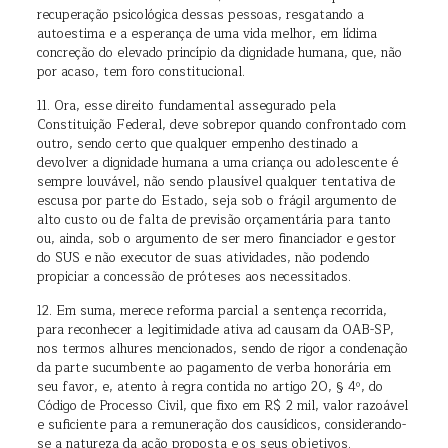
recuperação psicológica dessas pessoas, resgatando a
autoestima e a esperança de uma vida melhor, em lídima
concreção do elevado princípio da dignidade humana, que, não
por acaso, tem foro constitucional.
11. Ora, esse direito fundamental assegurado pela
Constituição Federal, deve sobrepor quando confrontado com
outro, sendo certo que qualquer empenho destinado a
devolver a dignidade humana a uma criança ou adolescente é
sempre louvável, não sendo plausível qualquer tentativa de
escusa por parte do Estado, seja sob o frágil argumento de
alto custo ou de falta de previsão orçamentária para tanto
ou, ainda, sob o argumento de ser mero financiador e gestor
do SUS e não executor de suas atividades, não podendo
propiciar a concessão de próteses aos necessitados.
12. Em suma, merece reforma parcial a sentença recorrida,
para reconhecer a legitimidade ativa ad causam da OAB-SP,
nos termos alhures mencionados, sendo de rigor a condenação
da parte sucumbente ao pagamento de verba honorária em
seu favor, e, atento à regra contida no artigo 20, § 4º, do
Código de Processo Civil, que fixo em R$ 2 mil, valor razoável
e suficiente para a remuneração dos causídicos, considerando-
se a natureza da ação proposta e os seus objetivos.