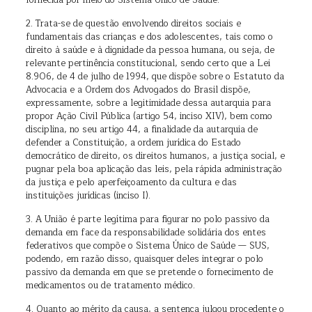
fornecida por meio do Sistema Único de Saúde.
2. Trata-se de questão envolvendo direitos sociais e
fundamentais das crianças e dos adolescentes, tais como o
direito à saúde e à dignidade da pessoa humana, ou seja, de
relevante pertinência constitucional, sendo certo que a Lei
8.906, de 4 de julho de 1994, que dispõe sobre o Estatuto da
Advocacia e a Ordem dos Advogados do Brasil dispõe,
expressamente, sobre a legitimidade dessa autarquia para
propor Ação Civil Pública (artigo 54, inciso XIV), bem como
disciplina, no seu artigo 44, a finalidade da autarquia de
defender a Constituição, a ordem jurídica do Estado
democrático de direito, os direitos humanos, a justiça social, e
pugnar pela boa aplicação das leis, pela rápida administração
da justiça e pelo aperfeiçoamento da cultura e das
instituições jurídicas (inciso I).
3. A União é parte legítima para figurar no polo passivo da
demanda em face da responsabilidade solidária dos entes
federativos que compõe o Sistema Único de Saúde — SUS,
podendo, em razão disso, quaisquer deles integrar o polo
passivo da demanda em que se pretende o fornecimento de
medicamentos ou de tratamento médico.
4. Quanto ao mérito da causa, a sentença julgou procedente o