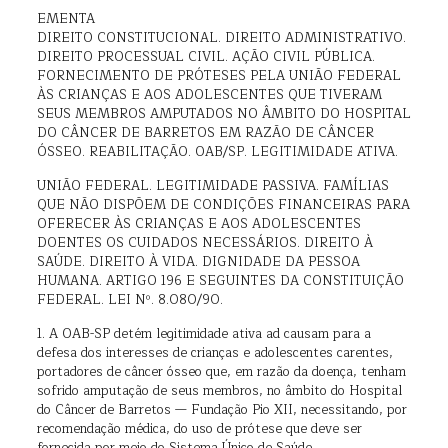
EMENTA
DIREITO CONSTITUCIONAL. DIREITO ADMINISTRATIVO.
DIREITO PROCESSUAL CIVIL. AÇÃO CIVIL PÚBLICA.
FORNECIMENTO DE PRÓTESES PELA UNIÃO FEDERAL
ÀS CRIANÇAS E AOS ADOLESCENTES QUE TIVERAM
SEUS MEMBROS AMPUTADOS NO ÂMBITO DO HOSPITAL
DO CÂNCER DE BARRETOS EM RAZÃO DE CÂNCER
ÓSSEO. REABILITAÇÃO. OAB/SP. LEGITIMIDADE ATIVA.
UNIÃO FEDERAL. LEGITIMIDADE PASSIVA. FAMÍLIAS
QUE NÃO DISPÕEM DE CONDIÇÕES FINANCEIRAS PARA
OFERECER ÀS CRIANÇAS E AOS ADOLESCENTES
DOENTES OS CUIDADOS NECESSÁRIOS. DIREITO À
SAÚDE. DIREITO À VIDA. DIGNIDADE DA PESSOA
HUMANA. ARTIGO 196 E SEGUINTES DA CONSTITUIÇÃO
FEDERAL. LEI Nº. 8.080/90.
1. A OAB-SP detém legitimidade ativa ad causam para a
defesa dos interesses de crianças e adolescentes carentes,
portadores de câncer ósseo que, em razão da doença, tenham
sofrido amputação de seus membros, no âmbito do Hospital
do Câncer de Barretos — Fundação Pio XII, necessitando, por
recomendação médica, do uso de prótese que deve ser