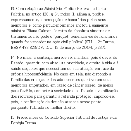
13. Com relação ao Ministério Público Federal, a Carta
Política, no artigo 128, § 5º, inciso II, alínea a, proíbe,
expressamente, a percepção de honorários pelos seus
membros e, como percucientemente anotou a eminente
ministra Eliana Calmon, “dentro da absoluta simetria de
tratamento, não pode o ‘parquet’ beneficiar-se de honorários
quando for vencedor na ação civil pública” (STJ — 2ª Turma,
RESP 493.823/DF, DJU, 15 de março de 2004, p.237).
14. No mais, a sentença merece ser mantida, pois é dever do
Estado, garantir, com absoluta prioridade, o direito à vida e à
saúde daqueles que necessitam de sua atuação em face da
própria hipossuficiência. No caso em tela, não dispondo a
família das crianças e dos adolescentes que tiveram seus
membros amputados, em razão de câncer ósseo, de meios
para fazê-lo, compete à sociedade e ao Estado a viabilização
dos recursos para garantir a referida proteção, impondo-se,
pois, a confirmação da decisão atacada nesse ponto,
porquanto fulcrada no melhor direito.
15. Precedentes do Colendo Superior Tribunal de Justiça e da
Egrégia Turma.