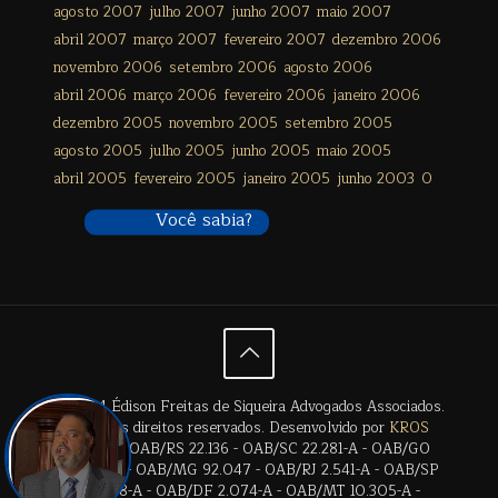
agosto 2007
julho 2007
junho 2007
maio 2007
abril 2007
março 2007
fevereiro 2007
dezembro 2006
novembro 2006
setembro 2006
agosto 2006
abril 2006
março 2006
fevereiro 2006
janeiro 2006
dezembro 2005
novembro 2005
setembro 2005
agosto 2005
julho 2005
junho 2005
maio 2005
abril 2005
fevereiro 2005
janeiro 2005
junho 2003
0
Você sabia?
© 2024 Édison Freitas de Siqueira Advogados Associados.
Todos os direitos reservados. Desenvolvido por
KROS
Digital
. | OAB/RS 22.136 - OAB/SC 22.281-A - OAB/GO
28.659-A - OAB/MG 92.047 - OAB/RJ 2.541-A - OAB/SP
17.2838-A - OAB/DF 2.074-A - OAB/MT 10.305-A -