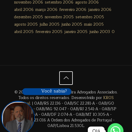
novembro 2006
setembro 2006
agosto 2006
abril 2006
março 2006
fevereiro 2006
janeiro 2006
dezembro 2005
novembro 2005
setembro 2005
agosto 2005
julho 2005
junho 2005
maio 2005
abril 2005
fevereiro 2005
janeiro 2005
junho 2003
0
Você sabia?
© 2024 Édison Freitas de Siqueira Advogados Associados.
Todos os direitos reservados. Desenvolvido por
KROS
Digital
. | OAB/RS 22.136 - OAB/SC 22.281-A - OAB/GO
28.659-A - OAB/MG 92.047 - OAB/RJ 2.541-A - OAB/SP
17.2838-A - OAB/DF 2.074-A - OAB/MT 10.305-A -
OAB/BA 23.016 A Ordem dos Advogados de Portugal -
OAP/Lisboa 21.530L
Olá