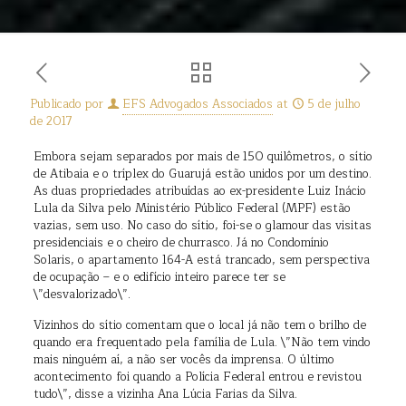
Publicado por
EFS Advogados Associados
at
5 de julho
de 2017
Embora sejam separados por mais de 150 quilômetros, o sítio
de Atibaia e o tríplex do Guarujá estão unidos por um destino.
As duas propriedades atribuídas ao ex-presidente Luiz Inácio
Lula da Silva pelo Ministério Público Federal (MPF) estão
vazias, sem uso. No caso do sítio, foi-se o glamour das visitas
presidenciais e o cheiro de churrasco. Já no Condomínio
Solaris, o apartamento 164-A está trancado, sem perspectiva
de ocupação – e o edifício inteiro parece ter se
\”desvalorizado\”.
Vizinhos do sítio comentam que o local já não tem o brilho de
quando era frequentado pela família de Lula. \”Não tem vindo
mais ninguém aí, a não ser vocês da imprensa. O último
acontecimento foi quando a Polícia Federal entrou e revistou
tudo\”, disse a vizinha Ana Lúcia Farias da Silva.