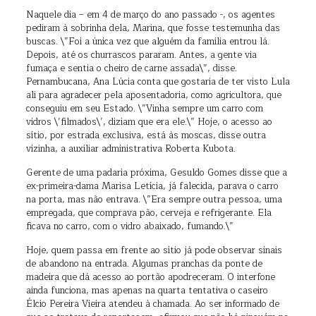
Naquele dia – em 4 de março do ano passado -, os agentes
pediram à sobrinha dela, Marina, que fosse testemunha das
buscas. \”Foi a única vez que alguém da família entrou lá.
Depois, até os churrascos pararam. Antes, a gente via
fumaça e sentia o cheiro de carne assada\”, disse.
Pernambucana, Ana Lúcia conta que gostaria de ter visto Lula
ali para agradecer pela aposentadoria, como agricultora, que
conseguiu em seu Estado. \”Vinha sempre um carro com
vidros \’filmados\’, diziam que era ele.\” Hoje, o acesso ao
sítio, por estrada exclusiva, está às moscas, disse outra
vizinha, a auxiliar administrativa Roberta Kubota.
Gerente de uma padaria próxima, Gesuldo Gomes disse que a
ex-primeira-dama Marisa Letícia, já falecida, parava o carro
na porta, mas não entrava. \”Era sempre outra pessoa, uma
empregada, que comprava pão, cerveja e refrigerante. Ela
ficava no carro, com o vidro abaixado, fumando.\”
Hoje, quem passa em frente ao sítio já pode observar sinais
de abandono na entrada. Algumas pranchas da ponte de
madeira que dá acesso ao portão apodreceram. O interfone
ainda funciona, mas apenas na quarta tentativa o caseiro
Élcio Pereira Vieira atendeu à chamada. Ao ser informado de