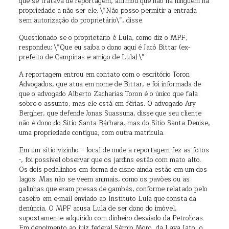
que se tratava de reportagem, afirmou que não há ninguém na
propriedade a não ser ele. \”Não posso permitir a entrada
sem autorização do proprietário\”, disse.
Questionado se o proprietário é Lula, como diz o MPF,
respondeu: \”Que eu saiba o dono aqui é Jacó Bittar (ex-
prefeito de Campinas e amigo de Lula).\”
A reportagem entrou em contato com o escritório Toron
Advogados, que atua em nome de Bittar, e foi informada de
que o advogado Alberto Zacharias Toron é o único que fala
sobre o assunto, mas ele está em férias. O advogado Ary
Bergher, que defende Jonas Suassuna, disse que seu cliente
não é dono do Sítio Santa Bárbara, mas do Sítio Santa Denise,
uma propriedade contígua, com outra matrícula.
Em um sítio vizinho – local de onde a reportagem fez as fotos
-, foi possível observar que os jardins estão com mato alto.
Os dois pedalinhos em forma de cisne ainda estão em um dos
lagos. Mas não se veem animais, como os pavões ou as
galinhas que eram presas de gambás, conforme relatado pelo
caseiro em e-mail enviado ao Instituto Lula que consta da
denúncia. O MPF acusa Lula de ser dono do imóvel,
supostamente adquirido com dinheiro desviado da Petrobras.
Em depoimento ao juiz federal Sérgio Moro, da Lava Jato, o