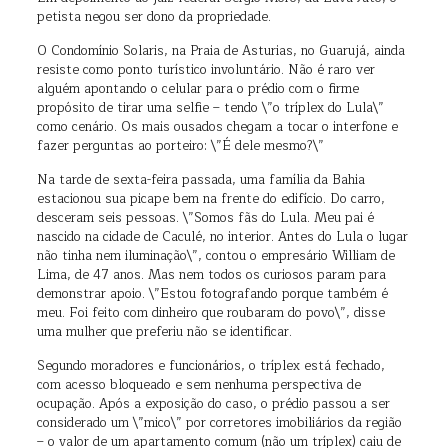
petista negou ser dono da propriedade.
O Condomínio Solaris, na Praia de Asturias, no Guarujá, ainda
resiste como ponto turístico involuntário. Não é raro ver
alguém apontando o celular para o prédio com o firme
propósito de tirar uma selfie – tendo \”o tríplex do Lula\”
como cenário. Os mais ousados chegam a tocar o interfone e
fazer perguntas ao porteiro: \”É dele mesmo?\”
Na tarde de sexta-feira passada, uma família da Bahia
estacionou sua picape bem na frente do edifício. Do carro,
desceram seis pessoas. \”Somos fãs do Lula. Meu pai é
nascido na cidade de Caculé, no interior. Antes do Lula o lugar
não tinha nem iluminação\”, contou o empresário William de
Lima, de 47 anos. Mas nem todos os curiosos param para
demonstrar apoio. \”Estou fotografando porque também é
meu. Foi feito com dinheiro que roubaram do povo\”, disse
uma mulher que preferiu não se identificar.
Segundo moradores e funcionários, o tríplex está fechado,
com acesso bloqueado e sem nenhuma perspectiva de
ocupação. Após a exposição do caso, o prédio passou a ser
considerado um \”mico\” por corretores imobiliários da região
– o valor de um apartamento comum (não um tríplex) caiu de