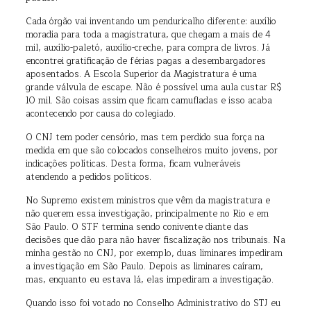
Cada órgão vai inventando um penduricalho diferente: auxílio
moradia para toda a magistratura, que chegam a mais de 4
mil, auxílio-paletó, auxílio-creche, para compra de livros. Já
encontrei gratificação de férias pagas a desembargadores
aposentados. A Escola Superior da Magistratura é uma
grande válvula de escape. Não é possível uma aula custar R$
10 mil. São coisas assim que ficam camufladas e isso acaba
acontecendo por causa do colegiado.
O CNJ tem poder censório, mas tem perdido sua força na
medida em que são colocados conselheiros muito jovens, por
indicações políticas. Desta forma, ficam vulneráveis
atendendo a pedidos políticos.
No Supremo existem ministros que vêm da magistratura e
não querem essa investigação, principalmente no Rio e em
São Paulo. O STF termina sendo conivente diante das
decisões que dão para não haver fiscalização nos tribunais. Na
minha gestão no CNJ, por exemplo, duas liminares impediram
a investigação em São Paulo. Depois as liminares caíram,
mas, enquanto eu estava lá, elas impediram a investigação.
Quando isso foi votado no Conselho Administrativo do STJ eu