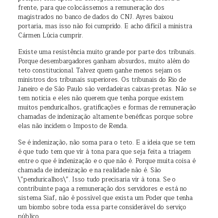
frente, para que colocássemos a remuneração dos
magistrados no banco de dados do CNJ. Ayres baixou
portaria, mas isso não foi cumprido. E acho difícil a ministra
Cármen Lúcia cumprir.
Existe uma resistência muito grande por parte dos tribunais.
Porque desembargadores ganham absurdos, muito além do
teto constitucional. Talvez quem ganhe menos sejam os
ministros dos tribunais superiores. Os tribunais do Rio de
Janeiro e de São Paulo são verdadeiras caixas-pretas. Não se
tem noticia e eles não querem que tenha porque existem
muitos penduricalhos, gratificações e formas de remuneração
chamadas de indenização altamente benéficas porque sobre
elas não incidem o Imposto de Renda.
Se é indenização, não soma para o teto. E a ideia que se tem
é que tudo tem que vir à tona para que seja feita a triagem
entre o que é indenização e o que não é. Porque muita coisa é
chamada de indenização e na realidade não é. São
\”penduricalhos\”. Isso tudo precisaria vir à tona. Se o
contribuinte paga a remuneração dos servidores e está no
sistema Siaf, não é possível que exista um Poder que tenha
um biombo sobre toda essa parte considerável do serviço
público.