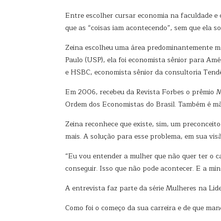
Entre escolher cursar economia na faculdade e 
que as “coisas iam acontecendo”, sem que ela sou
Zeina escolheu uma área predominantemente mas
Paulo (USP), ela foi economista sênior para Am
e HSBC, economista sênior da consultoria Tendê
Em 2006, recebeu da Revista Forbes o prêmio M
Ordem dos Economistas do Brasil. Também é mã
Zeina reconhece que existe, sim, um preconceit
mais. A solução para esse problema, em sua vis
“Eu vou entender a mulher que não quer ter o ca
conseguir. Isso que não pode acontecer. E a min
A entrevista faz parte da série Mulheres na Lid
Como foi o começo da sua carreira e de que mane