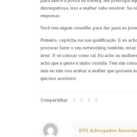
para mim é a ponta do iceberg. Me preocupa aque
desrespeitosa, isso a mulher sabe resolver. Se 
empresas.
Você tem algum conselho para dar para as joven
Primeiro, capricha na sua qualificação. E eu ach
procurar fazer o seu networking também, estar m
área’. E se colocar como tal. Eu acho as mulher
acho que a gente é muito contida. Tem sim coisa
mas eu não vou aceitar a mulher que gostaria ma
que isso acontece.
Compartilhar
EFS Advogados Associa