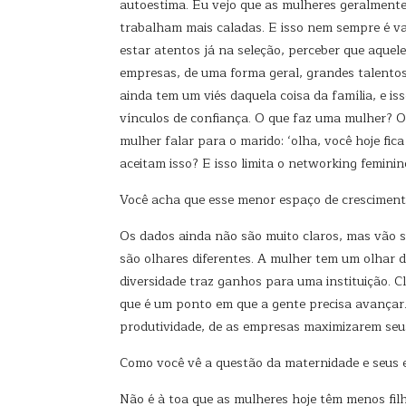
autoestima. Eu vejo que as mulheres geralmente
trabalham mais caladas. E isso nem sempre é va
estar atentos já na seleção, perceber que aquel
empresas, de uma forma geral, grandes talentos 
ainda tem um viés daquela coisa da família, e 
vínculos de confiança. O que faz uma mulher? O q
mulher falar para o marido: ‘olha, você hoje 
aceitam isso? E isso limita o networking feminino
Você acha que esse menor espaço de cresciment
Os dados ainda não são muito claros, mas vão su
são olhares diferentes. A mulher tem um olhar d
diversidade traz ganhos para uma instituição. C
que é um ponto em que a gente precisa avançar. 
produtividade, de as empresas maximizarem seus 
Como você vê a questão da maternidade e seus ef
Não é à toa que as mulheres hoje têm menos filh