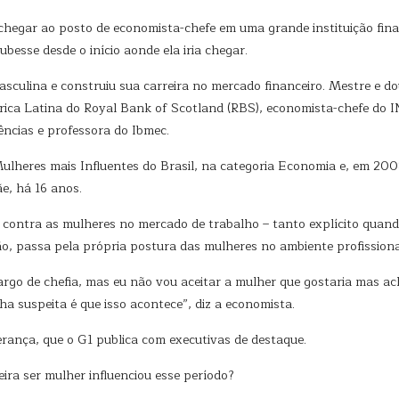
chegar ao posto de economista-chefe em uma grande instituição finan
besse desde o início aonde ela iria chegar.
culina e construiu sua carreira no mercado financeiro. Mestre e d
érica Latina do Royal Bank of Scotland (RBS), economista-chefe do 
ncias e professora do Ibmec.
ulheres mais Influentes do Brasil, na categoria Economia e, em 20
e, há 16 anos.
o contra as mulheres no mercado de trabalho – tanto explícito quan
ão, passa pela própria postura das mulheres no ambiente profission
rgo de chefia, mas eu não vou aceitar a mulher que gostaria mas ac
ha suspeita é que isso acontece”, diz a economista.
erança, que o G1 publica com executivas de destaque.
ira ser mulher influenciou esse período?