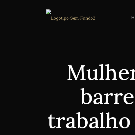
H
Mulher
barre
trabalho