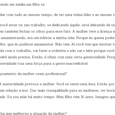
tendo em média um filho só.
 lidar com tudo ao mesmo tempo, de ser uma ótima líder e ao mesmo
você estar no seu trabalho, se dedicando àquilo, está deixando de se
 também fechar os olhos para esse fato. A mulher teve a licença m
amamentando, era um inferno a minha vida. Porque eu queria poder
 filho, que eu pudesse amamentar. Não tem. Aí você tem que montar 
sada com o trabalho, vai fazer a ordenha e não sai o leite porque você
ê ainda precisa. Então, é olhar com uma certa generosidade. Porqu
ternidade traz uma força para a gente inacreditável.
içoamento da mulher como profissional?
A maternidade provoca a mulher. Você se sente uma leoa. Então por i
relação a isso. Dar mais tranquilidade para as mulheres, ter horári
ado. Eu sou mãe há muito tempo. Meu filho tem 16 anos. Imagino q
ha que melhorou a situação da mulher?