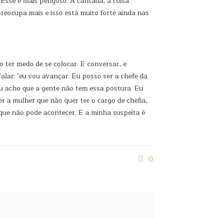
Esse é mais perigoso. A cantada, a coisa
preocupa mais e isso está muito forte ainda nas
o ter medo de se colocar. E conversar, e
alar: ‘eu vou avançar. Eu posso ser a chefe da
eu acho que a gente não tem essa postura. Eu
r a mulher que não quer ter o cargo de chefia,
 que não pode acontecer. E a minha suspeita é
0