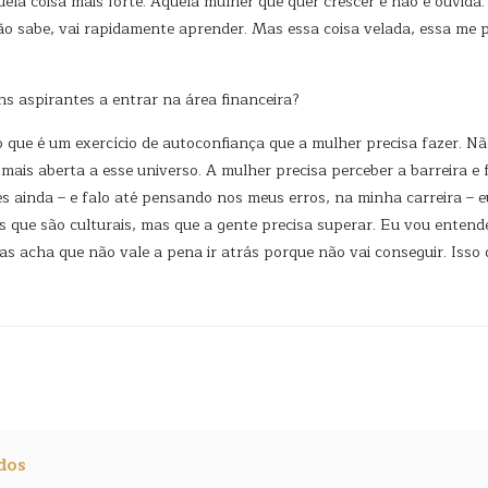
la coisa mais forte. Aquela mulher que quer crescer e não é ouvida. 
não sabe, vai rapidamente aprender. Mas essa coisa velada, essa me 
s aspirantes a entrar na área financeira?
o que é um exercício de autoconfiança que a mulher precisa fazer. Nã
ais aberta a esse universo. A mulher precisa perceber a barreira e f
es ainda – e falo até pensando nos meus erros, na minha carreira – 
s que são culturais, mas que a gente precisa superar. Eu vou entende
s acha que não vale a pena ir atrás porque não vai conseguir. Isso
dos