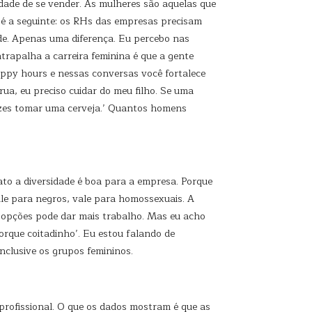
dade de se vender. As mulheres são aquelas que
 é a seguinte: os RHs das empresas precisam
ade. Apenas uma diferença. Eu percebo nas
trapalha a carreira feminina é que a gente
appy hours e nessas conversas você fortalece
rua, eu preciso cuidar do meu filho. Se uma
azes tomar uma cerveja.’ Quantos homens
ato a diversidade é boa para a empresa. Porque
ale para negros, vale para homossexuais. A
as opções pode dar mais trabalho. Mas eu acho
orque coitadinho’. Eu estou falando de
nclusive os grupos femininos.
 profissional. O que os dados mostram é que as