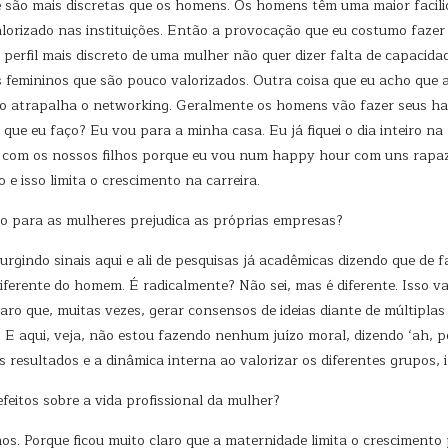
 são mais discretas que os homens. Os homens têm uma maior facili
lorizado nas instituições. Então a provocação que eu costumo fazer
e perfil mais discreto de uma mulher não quer dizer falta de capacid
femininos que são pouco valorizados. Outra coisa que eu acho que a
isso atrapalha o networking. Geralmente os homens vão fazer seus h
ue eu faço? Eu vou para a minha casa. Eu já fiquei o dia inteiro na 
fica com os nossos filhos porque eu vou num happy hour com uns rap
 e isso limita o crescimento na carreira.
o para as mulheres prejudica as próprias empresas?
rgindo sinais aqui e ali de pesquisas já acadêmicas dizendo que de f
iferente do homem. É radicalmente? Não sei, mas é diferente. Isso v
laro que, muitas vezes, gerar consensos de ideias diante de múltipl
E aqui, veja, não estou fazendo nenhum juízo moral, dizendo ‘ah, p
resultados e a dinâmica interna ao valorizar os diferentes grupos, i
eitos sobre a vida profissional da mulher?
os. Porque ficou muito claro que a maternidade limita o crescimento