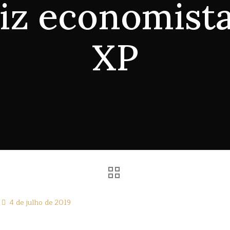
diz economist
XP
4 de julho de 2019