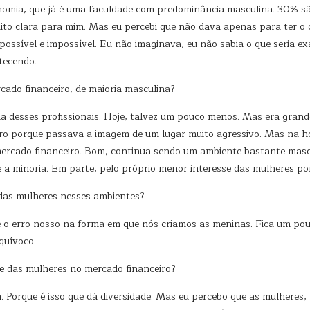
conomia, que já é uma faculdade com predominância masculina. 30% s
uito clara para mim. Mas eu percebi que não dava apenas para ter o
possível e impossível. Eu não imaginava, eu não sabia o que seria e
tecendo.
cado financeiro, de maioria masculina?
ia desses profissionais. Hoje, talvez um pouco menos. Mas era gra
eiro porque passava a imagem de um lugar muito agressivo. Mas na 
 mercado financeiro. Bom, continua sendo um ambiente bastante mascu
a minoria. Em parte, pelo próprio menor interesse das mulheres po
das mulheres nesses ambientes?
 é o erro nosso na forma em que nós criamos as meninas. Fica um p
quívoco.
e das mulheres no mercado financeiro?
 Porque é isso que dá diversidade. Mas eu percebo que as mulheres, 