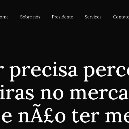
ome
Sobre nós
Presidente
Serviços
Contat
 precisa perc
iras no merc
 e nÃ£o ter m