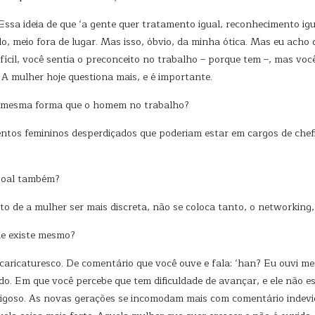
ssa ideia de que ‘a gente quer tratamento igual, reconhecimento igua
, meio fora de lugar. Mas isso, óbvio, da minha ótica. Mas eu acho 
fícil, você sentia o preconceito no trabalho – porque tem –, mas voc
 A mulher hoje questiona mais, e é importante.
da mesma forma que o homem no trabalho?
lentos femininos desperdiçados que poderiam estar em cargos de chefi
soal também?
ato de a mulher ser mais discreta, não se coloca tanto, o networking
le existe mesmo?
caricaturesco. De comentário que você ouve e fala: ‘han? Eu ouvi mes
. Em que você percebe que tem dificuldade de avançar, e ele não e
rigoso. As novas gerações se incomodam mais com comentário indevid