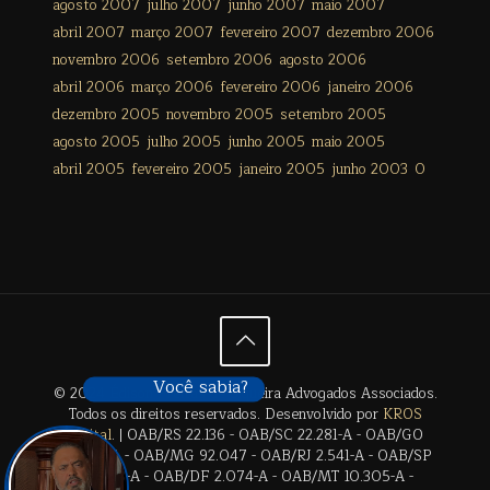
agosto 2007
julho 2007
junho 2007
maio 2007
abril 2007
março 2007
fevereiro 2007
dezembro 2006
novembro 2006
setembro 2006
agosto 2006
abril 2006
março 2006
fevereiro 2006
janeiro 2006
dezembro 2005
novembro 2005
setembro 2005
agosto 2005
julho 2005
junho 2005
maio 2005
abril 2005
fevereiro 2005
janeiro 2005
junho 2003
0
Você sabia?
© 2024 Édison Freitas de Siqueira Advogados Associados.
Todos os direitos reservados. Desenvolvido por
KROS
Digital
. | OAB/RS 22.136 - OAB/SC 22.281-A - OAB/GO
28.659-A - OAB/MG 92.047 - OAB/RJ 2.541-A - OAB/SP
17.2838-A - OAB/DF 2.074-A - OAB/MT 10.305-A -