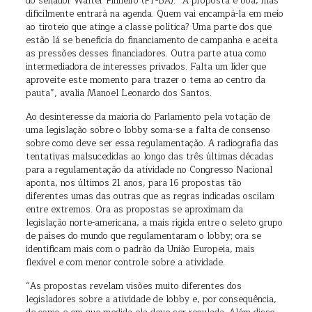
do senador Walter Pinheiro (PT-BA). “A proposta é boa, mas
dificilmente entrará na agenda. Quem vai encampá-la em meio
ao tiroteio que atinge a classe política? Uma parte dos que
estão lá se beneficia do financiamento de campanha e aceita
as pressões desses financiadores. Outra parte atua como
intermediadora de interesses privados. Falta um líder que
aproveite este momento para trazer o tema ao centro da
pauta”, avalia Manoel Leonardo dos Santos.
Ao desinteresse da maioria do Parlamento pela votação de
uma legislação sobre o lobby soma-se a falta de consenso
sobre como deve ser essa regulamentação. A radiografia das
tentativas malsucedidas ao longo das três últimas décadas
para a regulamentação da atividade no Congresso Nacional
aponta, nos últimos 21 anos, para 16 propostas tão
diferentes umas das outras que as regras indicadas oscilam
entre extremos. Ora as propostas se aproximam da
legislação norte-americana, a mais rígida entre o seleto grupo
de países do mundo que regulamentaram o lobby; ora se
identificam mais com o padrão da União Europeia, mais
flexível e com menor controle sobre a atividade.
“As propostas revelam visões muito diferentes dos
legisladores sobre a atividade de lobby e, por consequência,