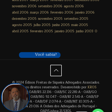
abril 2007
março 2007
fevereiro 2007
dezembro 2006
novembro 2006
setembro 2006
agosto 2006
abril 2006
março 2006
fevereiro 2006
janeiro 2006
dezembro 2005
novembro 2005
setembro 2005
agosto 2005
julho 2005
junho 2005
maio 2005
abril 2005
fevereiro 2005
janeiro 2005
junho 2003
0
Você sabia?
© 2024 Édison Freitas de Siqueira Advogados Associados.
Todos os direitos reservados. Desenvolvido por
KROS
Digital
. | OAB/RS 22.136 - OAB/SC 22.281-A - OAB/GO
28.659-A - OAB/MG 92.047 - OAB/RJ 2.541-A - OAB/SP
17.2838-A - OAB/DF 2.074-A - OAB/MT 10.305-A -
OAB/BA 23.016 A Ordem dos Advogados de Portugal -
OAP/Lisboa 21.530L