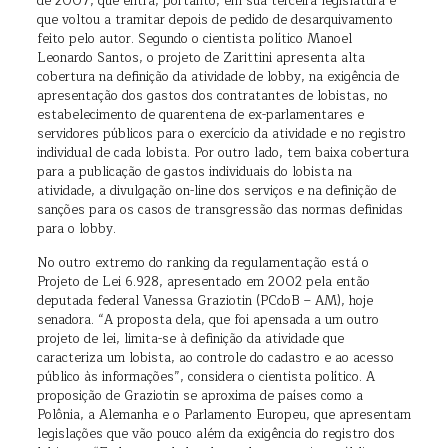
de 2007, que entra, portanto, em sua terceira legislatura e
que voltou a tramitar depois de pedido de desarquivamento
feito pelo autor. Segundo o cientista político Manoel
Leonardo Santos, o projeto de Zarittini apresenta alta
cobertura na definição da atividade de lobby, na exigência de
apresentação dos gastos dos contratantes de lobistas, no
estabelecimento de quarentena de ex-parlamentares e
servidores públicos para o exercício da atividade e no registro
individual de cada lobista. Por outro lado, tem baixa cobertura
para a publicação de gastos individuais do lobista na
atividade, a divulgação on-line dos serviços e na definição de
sanções para os casos de transgressão das normas definidas
para o lobby.
No outro extremo do ranking da regulamentação está o
Projeto de Lei 6.928, apresentado em 2002 pela então
deputada federal Vanessa Graziotin (PCdoB – AM), hoje
senadora. “A proposta dela, que foi apensada a um outro
projeto de lei, limita-se à definição da atividade que
caracteriza um lobista, ao controle do cadastro e ao acesso
público às informações”, considera o cientista político. A
proposição de Graziotin se aproxima de países como a
Polônia, a Alemanha e o Parlamento Europeu, que apresentam
legislações que vão pouco além da exigência do registro dos