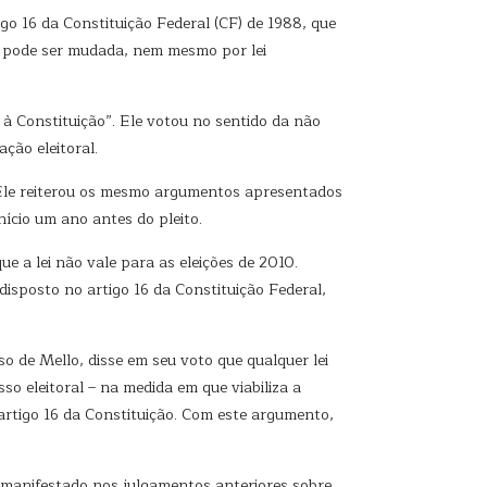
go 16 da Constituição Federal (CF) de 1988, que
não pode ser mudada, nem mesmo por lei
 à Constituição”. Ele votou no sentido da não
ção eleitoral.
. Ele reiterou os mesmo argumentos apresentados
nício um ano antes do pleito.
 a lei não vale para as eleições de 2010.
disposto no artigo 16 da Constituição Federal,
so de Mello, disse em seu voto que qualquer lei
so eleitoral – na medida em que viabiliza a
 artigo 16 da Constituição. Com este argumento,
o manifestado nos julgamentos anteriores sobre