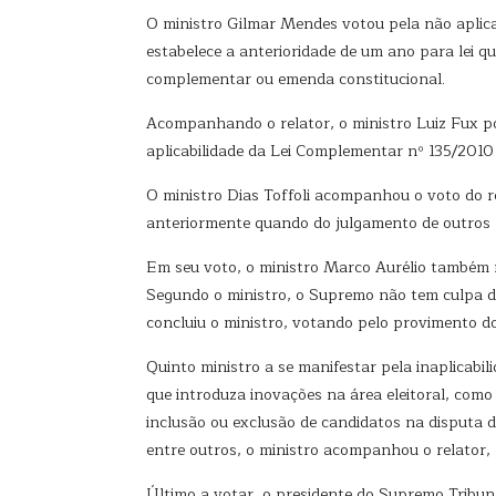
O ministro Gilmar Mendes votou pela não aplicaç
estabelece a anterioridade de um ano para lei q
complementar ou emenda constitucional.
Acompanhando o relator, o ministro Luiz Fux pon
aplicabilidade da Lei Complementar nº 135/2010 à
O ministro Dias Toffoli acompanhou o voto do r
anteriormente quando do julgamento de outros re
Em seu voto, o ministro Marco Aurélio também m
Segundo o ministro, o Supremo não tem culpa de 
concluiu o ministro, votando pelo provimento do
Quinto ministro a se manifestar pela inaplicabil
que introduza inovações na área eleitoral, como
inclusão ou exclusão de candidatos na disputa d
entre outros, o ministro acompanhou o relator,
Último a votar, o presidente do Supremo Tribun