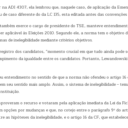
r na ADI 4307, ela lembrou que, naquele caso, de aplicação da Eme
u de caso diferente do da LC 135, esta editada antes das convenções 
 também exerce o cargo de presidente do TSE, manteve entendiment
er aplicável às Eleições 2010. Segundo ele, a norma tem o objetivo d
sas de inelegibilidade mediante critérios objetivos.
o registro dos candidatos, “momento crucial em que tudo ainda pode
rompimento da igualdade entre os candidatos. Portanto, Lewandowski 
.
u entendimento no sentido de que a norma não ofendeu o artigo 16 da 
m seu sentido mais amplo. Assim, o sistema de inelegibilidade – tema
nstituição.
proveram o recurso e votaram pela aplicação imediata da Lei da Fich
opções por mudanças e que, no cotejo entre o parágrafo 9º do artig
 as hipóteses da inelegibilidade, e o artigo 16 da CF, que estabelece