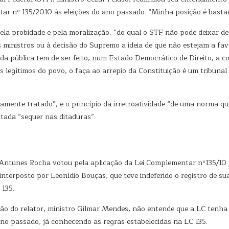
tar nº 135/2010 às eleições do ano passado. “Minha posição é basta
la probidade e pela moralização, “do qual o STF não pode deixar de 
inistros ou à decisão do Supremo a ideia de que não estejam a favo
da pública tem de ser feito, num Estado Democrático de Direito, a c
os legítimos do povo, o faça ao arrepio da Constituição é um tribuna
ivamente tratado”, e o princípio da irretroatividade “de uma norma q
otada “sequer nas ditaduras”.
 Antunes Rocha votou pela aplicação da Lei Complementar nº135/10 j
nterposto por Leonídio Bouças, que teve indeferido o registro de s
135.
ção do relator, ministro Gilmar Mendes, não entende que a LC tenha 
no passado, já conhecendo as regras estabelecidas na LC 135.