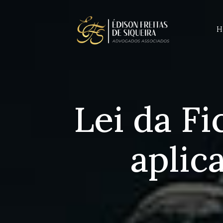
H
Lei da F
aplic