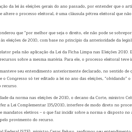
ão da lei às eleições gerais do ano passado, por entender que o arti
ue altere o processo eleitoral, é uma cláusula pétrea eleitoral que 
derou que “por melhor que seja o direito, ele não pode se sobrepor
s eleições de 2010, com base no princípio da anterioridade da legisla
elator pela não aplicação da Lei da Ficha Limpa nas Eleições 2010
cursos sobre a mesma matéria. Para ele, o processo eleitoral teve i
anteve seu entendimento anteriormente declarado, no sentido de que
o Congresso só ter editado a lei no ano das eleições, “olvidando” o 
 recurso.
idade da norma nas eleições de 2010, o decano da Corte, ministro Cel
 fez a Lei Complementar 135/2010, interfere de modo direto no proces
e mandatos eletivos – o que faz incidir sobre a norma o disposto no
 pelo provimento do recurso.
al Federal (STF), ministro Cezar Peluso, reafirmou seu entendiment