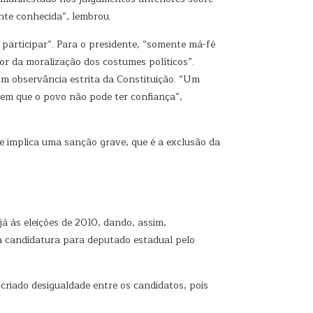
nte conhecida”, lembrou.
participar”. Para o presidente, “somente má-fé
r da moralização dos costumes políticos”.
om observância estrita da Constituição. “Um
l em que o povo não pode ter confiança”,
ue implica uma sanção grave, que é a exclusão da
á às eleições de 2010, dando, assim,
ua candidatura para deputado estadual pelo
criado desigualdade entre os candidatos, pois