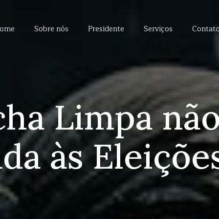
ome
Sobre nós
Presidente
Serviços
Contat
icha Limpa não
ada às Eleiçõe