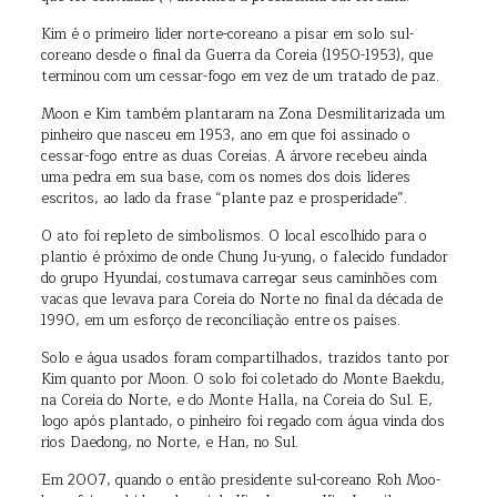
Kim é o primeiro líder norte-coreano a pisar em solo sul-
coreano desde o final da Guerra da Coreia (1950-1953), que
terminou com um cessar-fogo em vez de um tratado de paz.
Moon e Kim também plantaram na Zona Desmilitarizada um
pinheiro que nasceu em 1953, ano em que foi assinado o
cessar-fogo entre as duas Coreias. A árvore recebeu ainda
uma pedra em sua base, com os nomes dos dois líderes
escritos, ao lado da frase “plante paz e prosperidade”.
O ato foi repleto de simbolismos. O local escolhido para o
plantio é próximo de onde Chung Ju-yung, o falecido fundador
do grupo Hyundai, costumava carregar seus caminhões com
vacas que levava para Coreia do Norte no final da década de
1990, em um esforço de reconciliação entre os países.
Solo e água usados foram compartilhados, trazidos tanto por
Kim quanto por Moon. O solo foi coletado do Monte Baekdu,
na Coreia do Norte, e do Monte Halla, na Coreia do Sul. E,
logo após plantado, o pinheiro foi regado com água vinda dos
rios Daedong, no Norte, e Han, no Sul.
Em 2007, quando o então presidente sul-coreano Roh Moo-