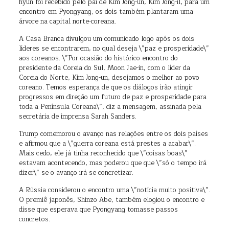
hyun foi recebido pelo pai de Kim Jong-un, Kim Jong-il, para um
encontro em Pyongyang, os dois também plantaram uma
árvore na capital norte-coreana.
A Casa Branca divulgou um comunicado logo após os dois
líderes se encontrarem, no qual deseja \”paz e prosperidade\”
aos coreanos. \”Por ocasião do histórico encontro do
presidente da Coreia do Sul, Moon Jae-in, com o líder da
Coreia do Norte, Kim Jong-un, desejamos o melhor ao povo
coreano. Temos esperança de que os diálogos irão atingir
progressos em direção um futuro de paz e prosperidade para
toda a Península Coreana\”, diz a mensagem, assinada pela
secretária de imprensa Sarah Sanders.
Trump comemorou o avanço nas relações entre os dois países
e afirmou que a \”guerra coreana está prestes a acabar\”.
Mais cedo, ele já tinha reconhecido que \”coisas boas\”
estavam acontecendo, mas poderou que que \”só o tempo irá
dizer\” se o avanço irá se concretizar.
A Rússia considerou o encontro uma \”notícia muito positiva\”.
O premiê japonês, Shinzo Abe, também elogiou o encontro e
disse que esperava que Pyongyang tomasse passos
concretos.