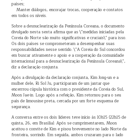
países;
Manter diálogos, encorajar trocas, cooperação e contatos
em todos os níveis.
Sobre a desnuclearização da Península Coreana, o documento
divulgado nesta sexta afirma que as \”medidas iniciadas pela
Coreia do Norte são muito significativas e cruciais\” para isso.
Os dois países se comprometeram a desempenhar suas
responsabilidades nesse sentido. \”A Coreia do Sul concordou
em buscar ativamente o apoio e a cooperação da comunidade
internacional para a desnuclearização da Península Coreana\”,
diz a declaração conjunta.
Após a divulgação da declaração conjunta, Kim Jong-un e a
mulher dele, Ri Sol Ju, participaram de um jantar que
encerrrou cúpula histórica com o presidente da Coreia do Sul,
Moon Jae-in. Logo após a refeição, Kim retornou para o seu
país de limousine preta, cercada por um forte esquema de
segurança.
A conversa entre os dois líderes teve início às 10h15 (22h15 de
quinta, 26, em Brasília). Após se cumprimentarem, Moon
aceitou o convite de Kim e pisou brevemente no lado Norte da
fronteira, sorrindo. Em seguida, ambos cruzaram para o lado