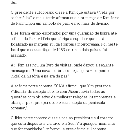
Sul.
O presidente sul-coreano disse a Kim que estava \”feliz por
conhecê-lo\” e mais tarde afirmou que a presença de Kim fazia
de Panmunjon um símbolo de paz, e não mais de divisão.
Eles foram então escoltados por uma guarnição de honra até
a Casa da Paz, edifício que abriga a cúpula e que está
localizado na margem sul da fronteira intercoreana. Foi neste
local que o cessar-fogo de 1953 entre os dois países foi
assinado.
Ali, Kim assinou um livro de visitas, onde deixou a seguinte
mensagem: “Uma nova história começa agora – no ponto
inicial da história e na era da paz”.
A agência norte-coreana KCNA afirmou que Kim pretende
\”discutir de coração aberto com Moon Jae-in todas as
questões com objetivo de melhorar relações intercoreanas e
alcançar paz, prosperidade e reunificação da península
coreana\”.
O líder norte-coreano disse ainda ao presidente sul-coreano
que está disposto a visitá-lo em Seul \”a qualquer momento
que for convidado\”, informou a presidência sul-coreana.