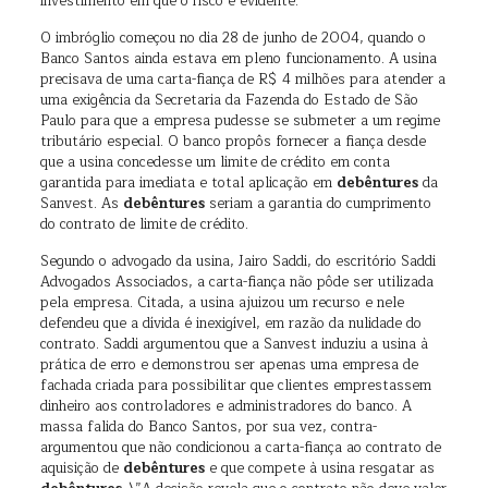
investimento em que o risco é evidente.
O imbróglio começou no dia 28 de junho de 2004, quando o
Banco Santos ainda estava em pleno funcionamento. A usina
precisava de uma carta-fiança de R$ 4 milhões para atender a
uma exigência da Secretaria da Fazenda do Estado de São
Paulo para que a empresa pudesse se submeter a um regime
tributário especial. O banco propôs fornecer a fiança desde
que a usina concedesse um limite de crédito em conta
garantida para imediata e total aplicação em
debêntures
da
Sanvest. As
debêntures
seriam a garantia do cumprimento
do contrato de limite de crédito.
Segundo o advogado da usina, Jairo Saddi, do escritório Saddi
Advogados Associados, a carta-fiança não pôde ser utilizada
pela empresa. Citada, a usina ajuizou um recurso e nele
defendeu que a dívida é inexigível, em razão da nulidade do
contrato. Saddi argumentou que a Sanvest induziu a usina à
prática de erro e demonstrou ser apenas uma empresa de
fachada criada para possibilitar que clientes emprestassem
dinheiro aos controladores e administradores do banco. A
massa falida do Banco Santos, por sua vez, contra-
argumentou que não condicionou a carta-fiança ao contrato de
aquisição de
debêntures
e que compete à usina resgatar as