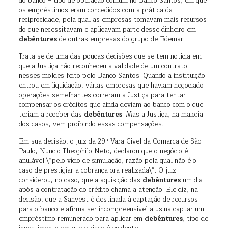
do banco – tipo de operação comum no Banco Santos, em que
os empréstimos eram concedidos com a prática da
reciprocidade, pela qual as empresas tomavam mais recursos
do que necessitavam e aplicavam parte desse dinheiro em
debêntures
de outras empresas do grupo de Edemar.
Trata-se de uma das poucas decisões que se tem notícia em
que a Justiça não reconheceu a validade de um contrato
nesses moldes feito pelo Banco Santos. Quando a instituição
entrou em liquidação, várias empresas que haviam negociado
operações semelhantes correram a Justiça para tentar
compensar os créditos que ainda deviam ao banco com o que
teriam a receber das
debêntures
. Mas a Justiça, na maioria
dos casos, vem proibindo essas compensações.
Em sua decisão, o juiz da 29ª Vara Cível da Comarca de São
Paulo, Nuncio Theophilo Neto, declarou que o negócio é
anulável \”pelo vício de simulação, razão pela qual não é o
caso de prestigiar a cobrança ora realizada\”. O juiz
considerou, no caso, que a aquisição das
debêntures
um dia
após a contratação do crédito chama a atenção. Ele diz, na
decisão, que a Sanvest é destinada à captação de recursos
para o banco e afirma ser incompreensível a usina captar um
empréstimo remunerado para aplicar em
debêntures
, tipo de