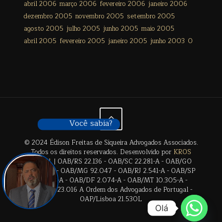
abril 2006
março 2006
fevereiro 2006
janeiro 2006
dezembro 2005
novembro 2005
setembro 2005
agosto 2005
julho 2005
junho 2005
maio 2005
abril 2005
fevereiro 2005
janeiro 2005
junho 2003
0
Você sabia?
© 2024 Édison Freitas de Siqueira Advogados Associados.
Todos os direitos reservados. Desenvolvido por
KROS
Digital
. | OAB/RS 22.136 - OAB/SC 22.281-A - OAB/GO
28.659-A - OAB/MG 92.047 - OAB/RJ 2.541-A - OAB/SP
17.2838-A - OAB/DF 2.074-A - OAB/MT 10.305-A -
OAB/BA 23.016 A Ordem dos Advogados de Portugal -
OAP/Lisboa 21.530L
Olá