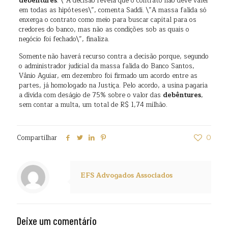
debêntures
. \”A decisão revela que o contrato não deve valer
em todas as hipóteses\”, comenta Saddi. \”A massa falida só
enxerga o contrato como meio para buscar capital para os
credores do banco, mas não as condições sob as quais o
negócio foi fechado\”, finaliza.
Somente não haverá recurso contra a decisão porque, segundo
o administrador judicial da massa falida do Banco Santos,
Vânio Aguiar, em dezembro foi firmado um acordo entre as
partes, já homologado na Justiça. Pelo acordo, a usina pagaria
a dívida com deságio de 75% sobre o valor das
debêntures
,
sem contar a multa, um total de R$ 1,74 milhão.
Compartilhar
0
EFS Advogados Associados
Deixe um comentário