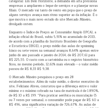
categoria). Em Belo Horizonte, a demanda em alta pressiona
empresas a ampliarem o leque de serviços e a planejar novas
filiais. O mercado vai tanto de vento em popa que o preço de
alguns serviços avança num ritmo superior ao da inflação. É o
que mostra o mais novo estudo do site Mercado Mineiro,
divulgado ontem.
Enquanto o Índice de Preços ao Consumidor Amplo (IPCA), a
inflação oficial do Brasil, subiu 5,91% no acumulado de 2013,
de acordo com a planilha do Instituto Brasileiro de Geografia
e Estatística (IBGE), o preço médio das aulas de spninning
(cinco ou sete vezes na semana) avançou 8,64% apenas entre
junho do ano passado e janeiro de 2014, de R$ 207,61 para
R$ 225,55. O custo com a carteirinha ou o registro biométrico
ficou, no mesmo período, 12,61% mais elevado – o valor médio
passou de R$ 8,33 R$ 9,38.
O Mercado Mineiro pesquisou o preço em 28
estabelecimentos. Além do valor médio, o diretor executivo do
site, Feliciano Abreu, constatou que a diferença entre o valor
mínimo e o máximo cobrado na taxa de matrícula é de 1.890%,
de R$ 10 a R$ 199. “Para praticar aeróbica ou musculação (5
ou 7 vezes por semana), o consumidor pode pagar de R$ 60 a
R$ 496, uma significativa variação de 726,67%. As aulas de