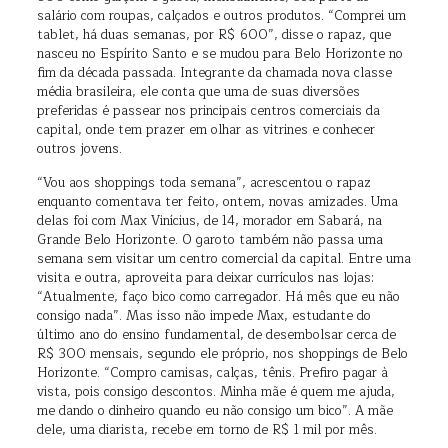
salário com roupas, calçados e outros produtos. “Comprei um
tablet, há duas semanas, por R$ 600”, disse o rapaz, que
nasceu no Espírito Santo e se mudou para Belo Horizonte no
fim da década passada. Integrante da chamada nova classe
média brasileira, ele conta que uma de suas diversões
preferidas é passear nos principais centros comerciais da
capital, onde tem prazer em olhar as vitrines e conhecer
outros jovens.
“Vou aos shoppings toda semana”, acrescentou o rapaz
enquanto comentava ter feito, ontem, novas amizades. Uma
delas foi com Max Vinícius, de 14, morador em Sabará, na
Grande Belo Horizonte. O garoto também não passa uma
semana sem visitar um centro comercial da capital. Entre uma
visita e outra, aproveita para deixar currículos nas lojas:
“Atualmente, faço bico como carregador. Há mês que eu não
consigo nada”. Mas isso não impede Max, estudante do
último ano do ensino fundamental, de desembolsar cerca de
R$ 300 mensais, segundo ele próprio, nos shoppings de Belo
Horizonte. “Compro camisas, calças, tênis. Prefiro pagar à
vista, pois consigo descontos. Minha mãe é quem me ajuda,
me dando o dinheiro quando eu não consigo um bico”. A mãe
dele, uma diarista, recebe em torno de R$ 1 mil por mês.