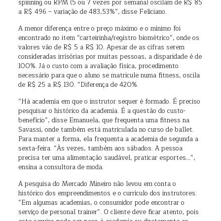
spinning ou RPM (5 ou 7 vezes por semana) oscilam de R$ 85
a R$ 496 – variação de 483,53%”, disse Feliciano.
A menor diferença entre o preço máximo e o mínimo foi
encontrado no item “carteirinha/registro biométrico”, onde os
valores vão de R$ 5 a R$ 10. Apesar de as cifras serem
consideradas irrisórias por muitas pessoas, a disparidade é de
100%. Já o custo com a avaliação física, procedimento
necessário para que o aluno se matricule numa fitness, oscila
de R$ 25 a R$ 130. “Diferença de 420%.
“Há academia em que o instrutor sequer é formado. É preciso
pesquisar o histórico da academia. É a questão do custo-
benefício”, disse Emanuela, que frequenta uma fitness na
Savassi, onde também está matriculada no curso de ballet.
Para manter a forma, ela frequenta a academia de segunda a
sexta-feira. “Às vezes, também aos sábados. A pessoa
precisa ter uma alimentação saudável, praticar esportes…”,
ensina a consultora de moda.
A pesquisa do Mercado Mineiro não levou em conta o
histórico dos empreendimentos e o currículo dos instrutores.
“Em algumas academias, o consumidor pode encontrar o
serviço de personal trainer”. O cliente deve ficar atento, pois