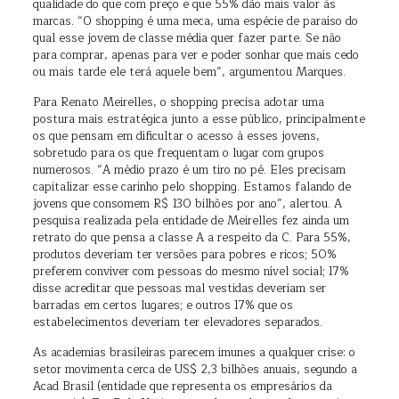
qualidade do que com preço e que 55% dão mais valor às
marcas. “O shopping é uma meca, uma espécie de paraíso do
qual esse jovem de classe média quer fazer parte. Se não
para comprar, apenas para ver e poder sonhar que mais cedo
ou mais tarde ele terá aquele bem”, argumentou Marques.
Para Renato Meirelles, o shopping precisa adotar uma
postura mais estratégica junto a esse público, principalmente
os que pensam em dificultar o acesso à esses jovens,
sobretudo para os que frequentam o lugar com grupos
numerosos. “A médio prazo é um tiro no pé. Eles precisam
capitalizar esse carinho pelo shopping. Estamos falando de
jovens que consomem R$ 130 bilhões por ano”, alertou. A
pesquisa realizada pela entidade de Meirelles fez ainda um
retrato do que pensa a classe A a respeito da C. Para 55%,
produtos deveriam ter versões para pobres e ricos; 50%
preferem conviver com pessoas do mesmo nível social; 17%
disse acreditar que pessoas mal vestidas deveriam ser
barradas em certos lugares; e outros 17% que os
estabelecimentos deveriam ter elevadores separados.
As academias brasileiras parecem imunes a qualquer crise: o
setor movimenta cerca de US$ 2,3 bilhões anuais, segundo a
Acad Brasil (entidade que representa os empresários da