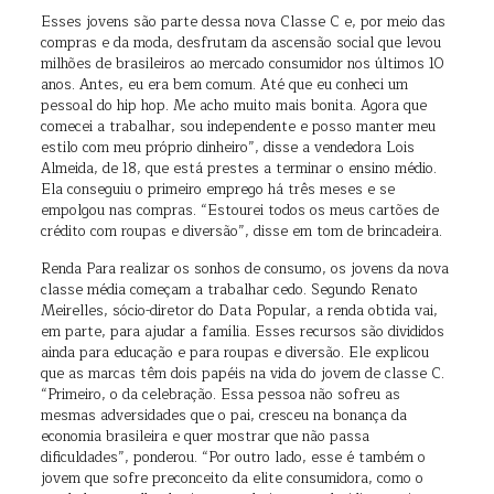
Esses jovens são parte dessa nova Classe C e, por meio das
compras e da moda, desfrutam da ascensão social que levou
milhões de brasileiros ao mercado consumidor nos últimos 10
anos. Antes, eu era bem comum. Até que eu conheci um
pessoal do hip hop. Me acho muito mais bonita. Agora que
comecei a trabalhar, sou independente e posso manter meu
estilo com meu próprio dinheiro”, disse a vendedora Lois
Almeida, de 18, que está prestes a terminar o ensino médio.
Ela conseguiu o primeiro emprego há três meses e se
empolgou nas compras. “Estourei todos os meus cartões de
crédito com roupas e diversão”, disse em tom de brincadeira.
Renda Para realizar os sonhos de consumo, os jovens da nova
classe média começam a trabalhar cedo. Segundo Renato
Meirelles, sócio-diretor do Data Popular, a renda obtida vai,
em parte, para ajudar a família. Esses recursos são divididos
ainda para educação e para roupas e diversão. Ele explicou
que as marcas têm dois papéis na vida do jovem de classe C.
“Primeiro, o da celebração. Essa pessoa não sofreu as
mesmas adversidades que o pai, cresceu na bonança da
economia brasileira e quer mostrar que não passa
dificuldades”, ponderou. “Por outro lado, esse é também o
jovem que sofre preconceito da elite consumidora, como o