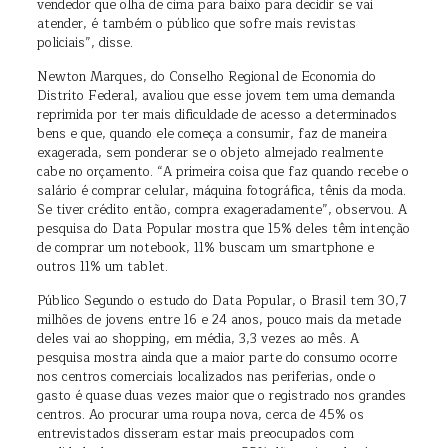
vendedor que olha de cima para baixo para decidir se vai
atender, é também o público que sofre mais revistas
policiais”, disse.
Newton Marques, do Conselho Regional de Economia do
Distrito Federal, avaliou que esse jovem tem uma demanda
reprimida por ter mais dificuldade de acesso a determinados
bens e que, quando ele começa a consumir, faz de maneira
exagerada, sem ponderar se o objeto almejado realmente
cabe no orçamento. “A primeira coisa que faz quando recebe o
salário é comprar celular, máquina fotográfica, tênis da moda.
Se tiver crédito então, compra exageradamente”, observou. A
pesquisa do Data Popular mostra que 15% deles têm intenção
de comprar um notebook, 11% buscam um smartphone e
outros 11% um tablet.
Público Segundo o estudo do Data Popular, o Brasil tem 30,7
milhões de jovens entre 16 e 24 anos, pouco mais da metade
deles vai ao shopping, em média, 3,3 vezes ao mês. A
pesquisa mostra ainda que a maior parte do consumo ocorre
nos centros comerciais localizados nas periferias, onde o
gasto é quase duas vezes maior que o registrado nos grandes
centros. Ao procurar uma roupa nova, cerca de 45% os
entrevistados disseram estar mais preocupados com