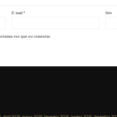
E-mail
*
Site
próxima vez que eu comentar.
6
abril 2026
março 2026
fevereiro 2026
janeiro 2026
dezembro 20