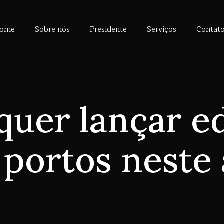
ome
Sobre nós
Presidente
Serviços
Contat
uer lançar ed
 portos neste