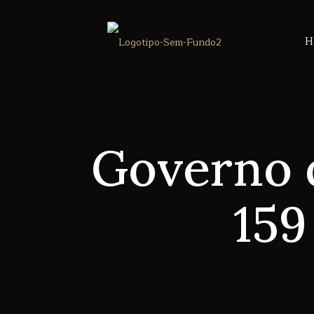
H
Governo q
159