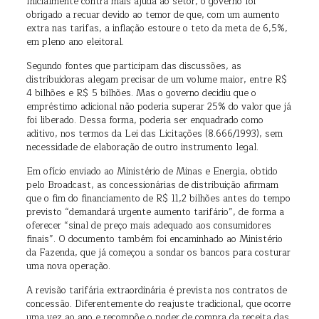
Inicialmente contra mais ajuda ao setor, o governo foi
obrigado a recuar devido ao temor de que, com um aumento
extra nas tarifas, a inflação estoure o teto da meta de 6,5%,
em pleno ano eleitoral.
Segundo fontes que participam das discussões, as
distribuidoras alegam precisar de um volume maior, entre R$
4 bilhões e R$ 5 bilhões. Mas o governo decidiu que o
empréstimo adicional não poderia superar 25% do valor que já
foi liberado. Dessa forma, poderia ser enquadrado como
aditivo, nos termos da Lei das Licitações (8.666/1993), sem
necessidade de elaboração de outro instrumento legal.
Em ofício enviado ao Ministério de Minas e Energia, obtido
pelo Broadcast, as concessionárias de distribuição afirmam
que o fim do financiamento de R$ 11,2 bilhões antes do tempo
previsto “demandará urgente aumento tarifário”, de forma a
oferecer “sinal de preço mais adequado aos consumidores
finais”. O documento também foi encaminhado ao Ministério
da Fazenda, que já começou a sondar os bancos para costurar
uma nova operação.
A revisão tarifária extraordinária é prevista nos contratos de
concessão. Diferentemente do reajuste tradicional, que ocorre
uma vez ao ano e recompõe o poder de compra da receita das