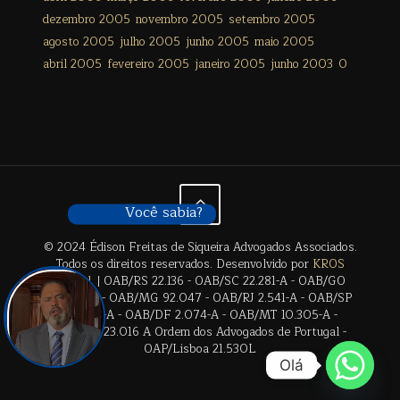
dezembro 2005
novembro 2005
setembro 2005
agosto 2005
julho 2005
junho 2005
maio 2005
abril 2005
fevereiro 2005
janeiro 2005
junho 2003
0
Você sabia?
© 2024 Édison Freitas de Siqueira Advogados Associados.
Todos os direitos reservados. Desenvolvido por
KROS
Digital
. | OAB/RS 22.136 - OAB/SC 22.281-A - OAB/GO
28.659-A - OAB/MG 92.047 - OAB/RJ 2.541-A - OAB/SP
17.2838-A - OAB/DF 2.074-A - OAB/MT 10.305-A -
OAB/BA 23.016 A Ordem dos Advogados de Portugal -
OAP/Lisboa 21.530L
Olá