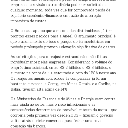
empresas, a revisão extraordinária pode ser solicitada a
qualquer momento, toda vez que for comprovada perda de
equilíbrio econômico-financeiro em razão de alteração
imprevista de custos.
O Broadcast apurou que a maioria das distribuidoras já tem
prontos esses pedidos para a Aneel. O argumento principal é
que o acionamento de todo o parque de termoelétricas em
período prolongado provocou elevação significativa de gastos.
As solicitações para o reajuste extraordinário são feitas
individualmente pelas empresas. Considerando o volume do
empréstimo adicional, entre R$ 2 bilhões e R$ 3 bilhões, o
aumento na conta de luz estouraria o teto do IPCA neste ano.
Os reajustes anuais concedidos às companhias já foram
bastante elevados: a Cemig, em Minas Gerais, e a Coelba, na
Bahia, tiveram alta acima de 14%.
Os Ministérios da Fazenda e de Minas e Energia eram contra
mais ajuda ao setor, mas o risco inflacionário e as
consequências decorrentes do provável estouro da meta – que
ocorreria pela primeira vez desde 2003 – fizeram o governo
voltar atrás e iniciar conversas para fechar uma nova
operação via bancos.