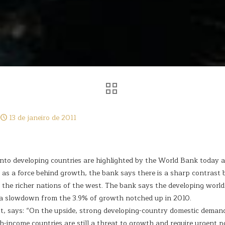
13 de janeiro de 2011
into developing countries are highlighted by the World Bank today as
 as a force behind growth, the bank says there is a sharp contrast
the richer nations of the west. The bank says the developing world i
s a slowdown from the 3.9% of growth notched up in 2010.
ist, says: “On the upside, strong developing-country domestic deman
h-income countries are still a threat to growth and require urgent po