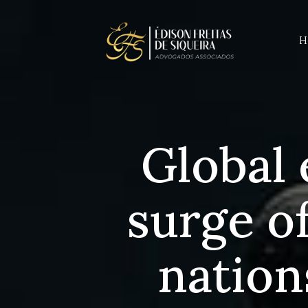
H
Global 
surge of
nation