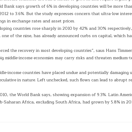
d Bank says growth of 6% in developing countries will be more than
 2012 to 3.6%. But the study expresses concern that ultra-low interes
ngs in exchange rates and asset prices.
eloping countries rose sharply in 2010 by 42% and 30% respectively,
zil, one of the nine, has already announced curbs on capital, which 
nforced the recovery in most developing countries”, saus Hans Timme
ig middle-income economies may carry risks and threaten medium-ter
iddle-income countries have placed undue and potentially damaging
peculative in nature. Left unchecked, such flows can lead to abrupt 
2010, the World Bank says, showing expansion of 9.3%. Latin Americ
b-Saharan Africa, excluding South Africa, had grown by 5.8% in 2010