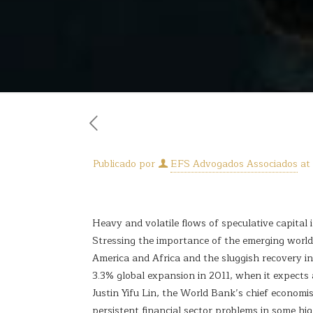
Publicado por
EFS Advogados Associados
at
Heavy and volatile flows of speculative capital 
Stressing the importance of the emerging world
America and Africa and the sluggish recovery in 
3.3% global expansion in 2011, when it expect
Justin Yifu Lin, the World Bank’s chief econom
persistent financial sector problems in some hig