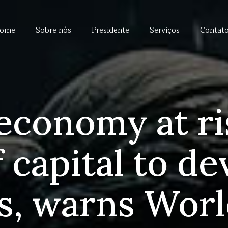
ome
Sobre nós
Presidente
Serviços
Contat
economy at r
 capital to d
s, warns Wor