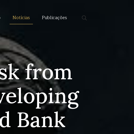
o
Notícias
Publicações
isk from
eveloping
ld Bank