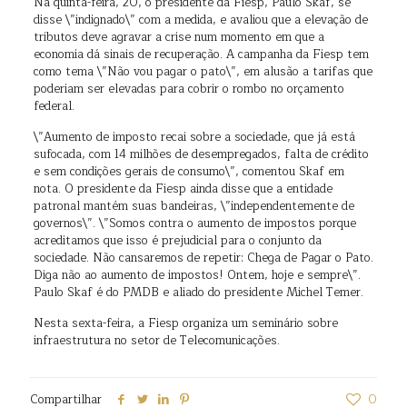
Na quinta-feira, 20, o presidente da Fiesp, Paulo Skaf, se
disse \”indignado\” com a medida, e avaliou que a elevação de
tributos deve agravar a crise num momento em que a
economia dá sinais de recuperação. A campanha da Fiesp tem
como tema \”Não vou pagar o pato\”, em alusão a tarifas que
poderiam ser elevadas para cobrir o rombo no orçamento
federal.
\”Aumento de imposto recai sobre a sociedade, que já está
sufocada, com 14 milhões de desempregados, falta de crédito
e sem condições gerais de consumo\”, comentou Skaf em
nota. O presidente da Fiesp ainda disse que a entidade
patronal mantém suas bandeiras, \”independentemente de
governos\”. \”Somos contra o aumento de impostos porque
acreditamos que isso é prejudicial para o conjunto da
sociedade. Não cansaremos de repetir: Chega de Pagar o Pato.
Diga não ao aumento de impostos! Ontem, hoje e sempre\”.
Paulo Skaf é do PMDB e aliado do presidente Michel Temer.
Nesta sexta-feira, a Fiesp organiza um seminário sobre
infraestrutura no setor de Telecomunicações.
Compartilhar
0