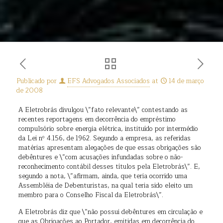
Publicado por
EFS Advogados Associados
at
14 de março
de 2008
A Eletrobrás divulgou \”fato relevante\” contestando as
recentes reportagens em decorrência do empréstimo
compulsório sobre energia elétrica, instituído por intermédio
da Lei nº 4.156, de 1962. Segundo a empresa, as referidas
matérias apresentam alegações de que essas obrigações são
debêntures e \”com acusações infundadas sobre o não-
reconhecimento contábil desses títulos pela Eletrobrás\”. E,
segundo a nota, \”afirmam, ainda, que teria ocorrido uma
Assembléia de Debenturistas, na qual teria sido eleito um
membro para o Conselho Fiscal da Eletrobrás\”.
A Eletrobrás diz que \”não possui debêntures em circulação e
que as Obrigações ao Portador, emitidas em decorrência do