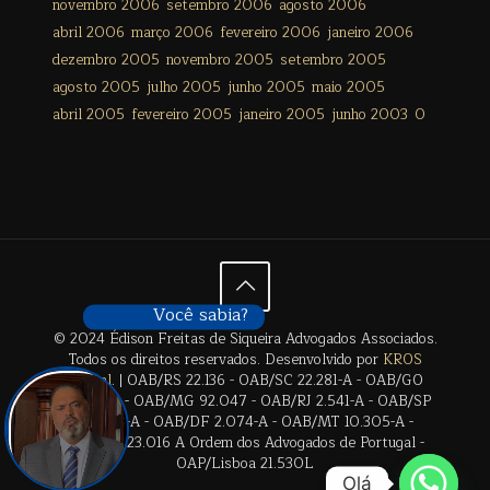
novembro 2006
setembro 2006
agosto 2006
abril 2006
março 2006
fevereiro 2006
janeiro 2006
dezembro 2005
novembro 2005
setembro 2005
agosto 2005
julho 2005
junho 2005
maio 2005
abril 2005
fevereiro 2005
janeiro 2005
junho 2003
0
Você sabia?
© 2024 Édison Freitas de Siqueira Advogados Associados.
Todos os direitos reservados. Desenvolvido por
KROS
Digital
. | OAB/RS 22.136 - OAB/SC 22.281-A - OAB/GO
28.659-A - OAB/MG 92.047 - OAB/RJ 2.541-A - OAB/SP
17.2838-A - OAB/DF 2.074-A - OAB/MT 10.305-A -
OAB/BA 23.016 A Ordem dos Advogados de Portugal -
OAP/Lisboa 21.530L
Olá