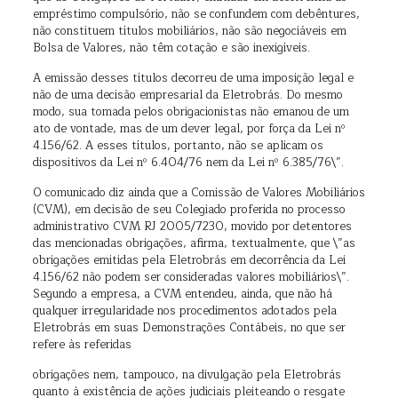
empréstimo compulsório, não se confundem com debêntures,
não constituem títulos mobiliários, não são negociáveis em
Bolsa de Valores, não têm cotação e são inexigíveis.
A emissão desses títulos decorreu de uma imposição legal e
não de uma decisão empresarial da Eletrobrás. Do mesmo
modo, sua tomada pelos obrigacionistas não emanou de um
ato de vontade, mas de um dever legal, por força da Lei nº
4.156/62. A esses títulos, portanto, não se aplicam os
dispositivos da Lei nº 6.404/76 nem da Lei nº 6.385/76\”.
O comunicado diz ainda que a Comissão de Valores Mobiliários
(CVM), em decisão de seu Colegiado proferida no processo
administrativo CVM RJ 2005/7230, movido por detentores
das mencionadas obrigações, afirma, textualmente, que \”as
obrigações emitidas pela Eletrobrás em decorrência da Lei
4.156/62 não podem ser consideradas valores mobiliários\”.
Segundo a empresa, a CVM entendeu, ainda, que não há
qualquer irregularidade nos procedimentos adotados pela
Eletrobrás em suas Demonstrações Contábeis, no que ser
refere às referidas
obrigações nem, tampouco, na divulgação pela Eletrobrás
quanto à existência de ações judiciais pleiteando o resgate