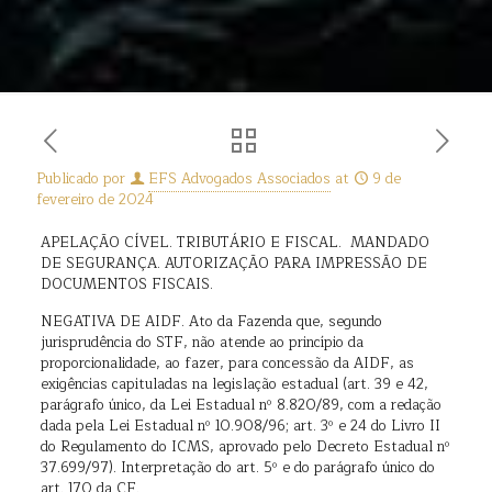
Publicado por
EFS Advogados Associados
at
9 de
fevereiro de 2024
APELAÇÃO CÍVEL. TRIBUTÁRIO E FISCAL. MANDADO
DE SEGURANÇA. AUTORIZAÇÃO PARA IMPRESSÃO DE
DOCUMENTOS FISCAIS.
NEGATIVA DE AIDF. Ato da Fazenda que, segundo
jurisprudência do STF, não atende ao princípio da
proporcionalidade, ao fazer, para concessão da AIDF, as
exigências capituladas na legislação estadual (art. 39 e 42,
parágrafo único, da Lei Estadual nº 8.820/89, com a redação
dada pela Lei Estadual nº 10.908/96; art. 3º e 24 do Livro II
do Regulamento do ICMS, aprovado pelo Decreto Estadual nº
37.699/97). Interpretação do art. 5º e do parágrafo único do
art. 170 da CF.