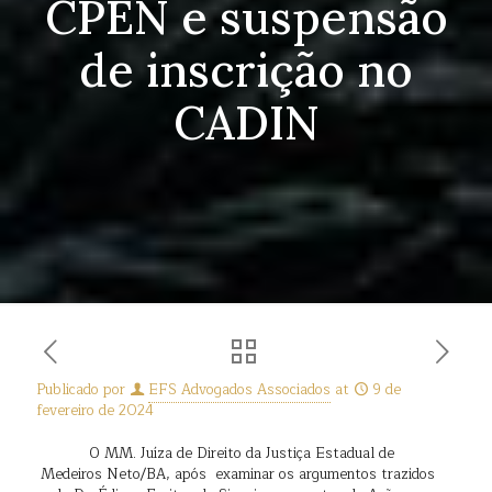
CPEN e suspensão
de inscrição no
CADIN
Publicado por
EFS Advogados Associados
at
9 de
fevereiro de 2024
O MM. Juíza de Direito da Justiça Estadual de
Medeiros Neto/BA, após examinar os argumentos trazidos