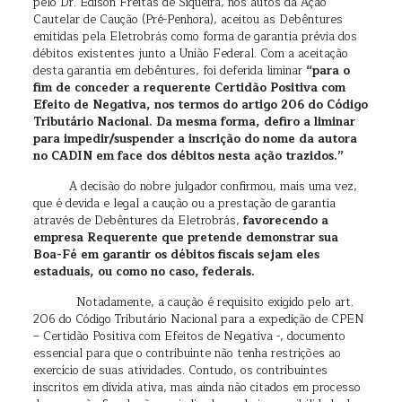
pelo Dr. Édison Freitas de Siqueira, nos autos da Ação
Cautelar de Caução (Pré-Penhora), aceitou as Debêntures
emitidas pela Eletrobrás como forma de garantia prévia dos
débitos existentes junto a União Federal. Com a aceitação
desta garantia em debêntures, foi deferida liminar
“para o
fim de conceder a requerente Certidão Positiva com
Efeito de Negativa, nos termos do artigo 206 do Código
Tributário Nacional. Da mesma forma, defiro a liminar
para impedir/suspender a inscrição do nome da autora
no CADIN em face dos débitos nesta ação trazidos.”
A decisão do nobre julgador confirmou, mais uma vez,
que é devida e legal a caução ou a prestação de garantia
através de Debêntures da Eletrobrás,
favorecendo a
empresa Requerente que pretende demonstrar sua
Boa-Fé em garantir os débitos fiscais sejam eles
estaduais, ou como no caso, federais.
Notadamente, a caução é requisito exigido pelo art.
206 do Código Tributário Nacional para a expedição de CPEN
– Certidão Positiva com Efeitos de Negativa -, documento
essencial para que o contribuinte não tenha restrições ao
exercício de suas atividades. Contudo, os contribuintes
inscritos em dívida ativa, mas ainda não citados em processo