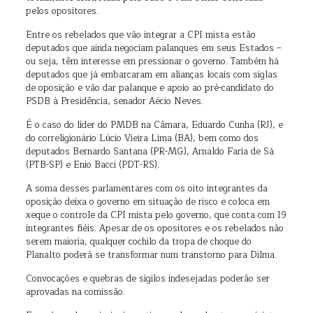
pelos opositores.
Entre os rebelados que vão integrar a CPI mista estão
deputados que ainda negociam palanques em seus Estados –
ou seja, têm interesse em pressionar o governo. Também há
deputados que já embarcaram em alianças locais com siglas
de oposição e vão dar palanque e apoio ao pré-candidato do
PSDB à Presidência, senador Aécio Neves.
É o caso do líder do PMDB na Câmara, Eduardo Cunha (RJ), e
do correligionário Lúcio Vieira Lima (BA), bem como dos
deputados Bernardo Santana (PR-MG), Arnaldo Faria de Sá
(PTB-SP) e Enio Bacci (PDT-RS).
A soma desses parlamentares com os oito integrantes da
oposição deixa o governo em situação de risco e coloca em
xeque o controle da CPI mista pelo governo, que conta com 19
integrantes fiéis. Apesar de os opositores e os rebelados não
serem maioria, qualquer cochilo da tropa de choque do
Planalto poderá se transformar num transtorno para Dilma.
Convocações e quebras de sigilos indesejadas poderão ser
aprovadas na comissão.