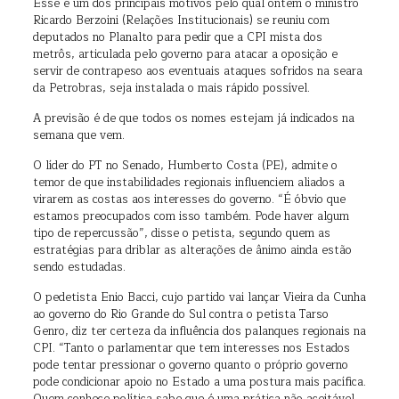
Esse é um dos principais motivos pelo qual ontem o ministro
Ricardo Berzoini (Relações Institucionais) se reuniu com
deputados no Planalto para pedir que a CPI mista dos
metrôs, articulada pelo governo para atacar a oposição e
servir de contrapeso aos eventuais ataques sofridos na seara
da Petrobras, seja instalada o mais rápido possível.
A previsão é de que todos os nomes estejam já indicados na
semana que vem.
O líder do PT no Senado, Humberto Costa (PE), admite o
temor de que instabilidades regionais influenciem aliados a
virarem as costas aos interesses do governo. “É óbvio que
estamos preocupados com isso também. Pode haver algum
tipo de repercussão”, disse o petista, segundo quem as
estratégias para driblar as alterações de ânimo ainda estão
sendo estudadas.
O pedetista Enio Bacci, cujo partido vai lançar Vieira da Cunha
ao governo do Rio Grande do Sul contra o petista Tarso
Genro, diz ter certeza da influência dos palanques regionais na
CPI. “Tanto o parlamentar que tem interesses nos Estados
pode tentar pressionar o governo quanto o próprio governo
pode condicionar apoio no Estado a uma postura mais pacífica.