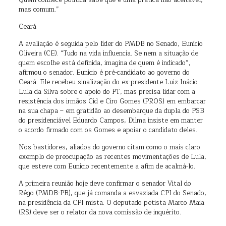
Quem conhece política sabe que é uma prática não aceitável,
mas comum.”
Ceará
A avaliação é seguida pelo líder do PMDB no Senado, Eunício
Oliveira (CE). “Tudo na vida influencia. Se nem a situação de
quem escolhe está definida, imagina de quem é indicado”,
afirmou o senador. Eunício é pré-candidato ao governo do
Ceará. Ele recebeu sinalização do ex-presidente Luiz Inácio
Lula da Silva sobre o apoio do PT, mas precisa lidar com a
resistência dos irmãos Cid e Ciro Gomes (PROS) em embarcar
na sua chapa – em gratidão ao desembarque da dupla do PSB
do presidenciável Eduardo Campos, Dilma insiste em manter
o acordo firmado com os Gomes e apoiar o candidato deles.
Nos bastidores, aliados do governo citam como o mais claro
exemplo de preocupação as recentes movimentações de Lula,
que esteve com Eunício recentemente a afim de acalmá-lo.
A primeira reunião hoje deve confirmar o senador Vital do
Rêgo (PMDB-PB), que já comanda a esvaziada CPI do Senado,
na presidência da CPI mista. O deputado petista Marco Maia
(RS) deve ser o relator da nova comissão de inquérito.