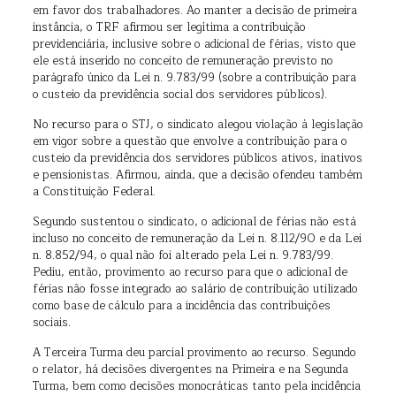
em favor dos trabalhadores. Ao manter a decisão de primeira
instância, o TRF afirmou ser legítima a contribuição
previdenciária, inclusive sobre o adicional de férias, visto que
ele está inserido no conceito de remuneração previsto no
parágrafo único da Lei n. 9.783/99 (sobre a contribuição para
o custeio da previdência social dos servidores públicos).
No recurso para o STJ, o sindicato alegou violação à legislação
em vigor sobre a questão que envolve a contribuição para o
custeio da previdência dos servidores públicos ativos, inativos
e pensionistas. Afirmou, ainda, que a decisão ofendeu também
a Constituição Federal.
Segundo sustentou o sindicato, o adicional de férias não está
incluso no conceito de remuneração da Lei n. 8.112/90 e da Lei
n. 8.852/94, o qual não foi alterado pela Lei n. 9.783/99.
Pediu, então, provimento ao recurso para que o adicional de
férias não fosse integrado ao salário de contribuição utilizado
como base de cálculo para a incidência das contribuições
sociais.
A Terceira Turma deu parcial provimento ao recurso. Segundo
o relator, há decisões divergentes na Primeira e na Segunda
Turma, bem como decisões monocráticas tanto pela incidência