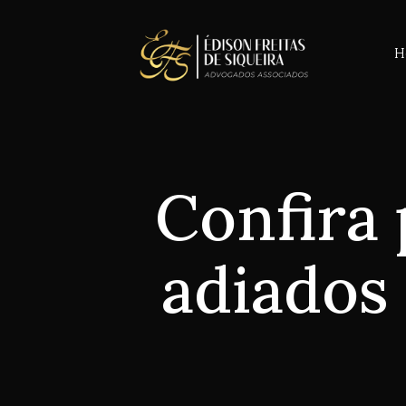
H
Confira 
adiados