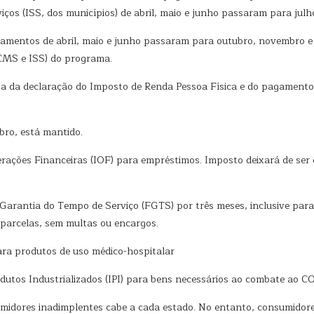
ços (ISS, dos municípios) de abril, maio e junho passaram para julh
gamentos de abril, maio e junho passaram para outubro, novembro e
ICMS e ISS) do programa.
ga da declaração do Imposto de Renda Pessoa Física e do pagamento 
bro, está mantido.
rações Financeiras (IOF) para empréstimos. Imposto deixará de ser c
Garantia do Tempo de Serviço (FGTS) por três meses, inclusive para
 parcelas, sem multas ou encargos.
ara produtos de uso médico-hospitalar
dutos Industrializados (IPI) para bens necessários ao combate ao C
umidores inadimplentes cabe a cada estado. No entanto, consumidor