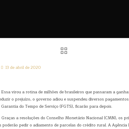
13 de abril de 2020
 Essa virou a rotina de milhões de brasileiros que passaram a ganh
duzir o prejuízo, o governo adiou e suspendeu diversos pagamentos 
 Garantia do Tempo de Serviço (FGTS), ficarão para depois.
. Graças a resoluções do Conselho Monetário Nacional (CMN), os pr
ém poderão pedir o adiamento de parcelas do crédito rural. A Agênci