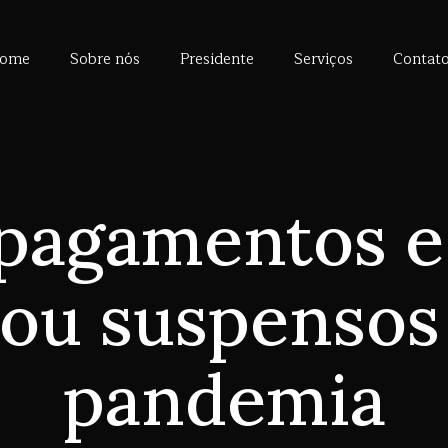
ome
Sobre nós
Presidente
Serviços
Contat
pagamentos e
 ou suspensos
pandemia