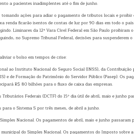
to a pacientes inadimplentes até o fim de junho.
 tomando ações para adiar o pagamento de tributos locais e proibir 
xa renda ficarão isentos de contas de luz por 90 dias em todo o pa
gindo. Liminares da 12ª Vara Cível Federal em São Paulo proibiram o c
eguindo, no Supremo Tribunal Federal, decisões para suspenderem o
liviar o bolso em tempos de crise:
al ao Instituto Nacional do Seguro Social (INSS), da Contribuição
PIS) e de Formação do Patrimônio do Servidor Público (Pasep). Os pa
cipará R$ 80 bilhões para o fluxo de caixa das empresas.
ributários Federais (DCTF) do 15º dia útil de abril, maio e junho para
para o Sistema S por três meses, de abril a junho.
o Simples Nacional. Os pagamentos de abril, maio e junho passaram
e municipal do Simples Nacional. Os pagamentos do Imposto sobre a