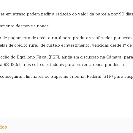
ões em atraso podem pedir a redução do valor da parcela por 90 dias
iamento de imóveis novos.
o de pagamento de crédito rural para produtores afetados por seca
las de crédito rural, de custeio e investimento, vencidas desde 1º de 
ção do Equilíbrio Fiscal (PEF), ainda em discussão na Câmara, par
rá R$ 12,6 bi nos cofres estaduais para enfrentarem a pandemia.
conseguiram liminares no Supremo Tribunal Federal (STF) para susp
dos