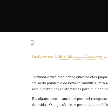
Publicado por
EFS Advogados Associados
at
Terminar o mês escolhendo quais boletos pagar.
causa da pandemia do novo coronavírus. Para re
recolhimento das contribuições para o Fundo de
Em alguns casos, também é possível renegociar
de dívidas. Os agricultores e pecuaristas tamb