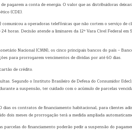
 de pagarem a conta de energia. O valor que as distribuidoras deixa
ético (CDE).
) comunicou a operadoras telefônicas que não cortem o serviço de cl
 24 horas. Decisão atende a liminares da 12ª Vara Cível Federal em 
netário Nacional (CMN), os cinco principais bancos do país – Banco
ões para prorrogarem vencimentos de dívidas por até 60 dias.
cartão de crédito.
ultas. Segundo o Instituto Brasileiro de Defesa do Consumidor (Idec)
durante a suspensão, ter cuidado com o acúmulo de parcelas vencid
 dias os contratos de financiamento habitacional, para clientes ad
dido dois meses de prorrogação terá a medida ampliada automaticam
as parcelas do financiamento poderão pedir a suspensão do pagame