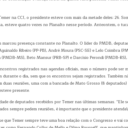
emer na CCJ, o presidente esteve com mais da metade deles: 26. S
cia, esteve quatro vezes no Planalto nesse período. Anteontem, o tu
marcou presença constante no Planalto. O líder do PMDB, deputado
– Aguinaldo Ribeiro (PP-PB), André Moura (PSC-SE) e Lelo Coimbra (P
n (PMDB-MS), Beto Mansur (PRB-SP) e Darcísio Perondi (PMDB-RS), 
ncontros registrados nas agendas oficiais, mas o número pode ser 
zes durante o dia, sem que os encontros sejam registrados. Também n
m duas reuniões, uma com a bancada de Mato Grosso (8 deputados)
esteve presente.
ade de deputados recebidos por Temer nas últimas semanas. “Ele 
ados sempre pedem reuniões, é importante que o presidente atenda\”
se que Temer sempre teve uma boa relação com o Congresso e vai c
ntes como Fernando Collor de Mello e Dilma Rousseff, que mantinha