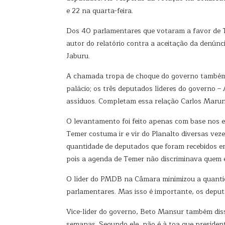
e 22 na quarta-feira.
Dos 40 parlamentares que votaram a favor de T
autor do relatório contra a aceitação da denún
Jaburu.
A chamada tropa de choque do governo também 
palácio; os três deputados líderes do governo 
assíduos. Completam essa relação Carlos Maru
O levantamento foi feito apenas com base nos e
Temer costuma ir e vir do Planalto diversas ve
quantidade de deputados que foram recebidos e
pois a agenda de Temer não discriminava quem 
O líder do PMDB na Câmara minimizou a quantid
parlamentares. Mas isso é importante, os deput
Vice-líder do governo, Beto Mansur também dis
semanas. Segundo ele, não é à toa que preside