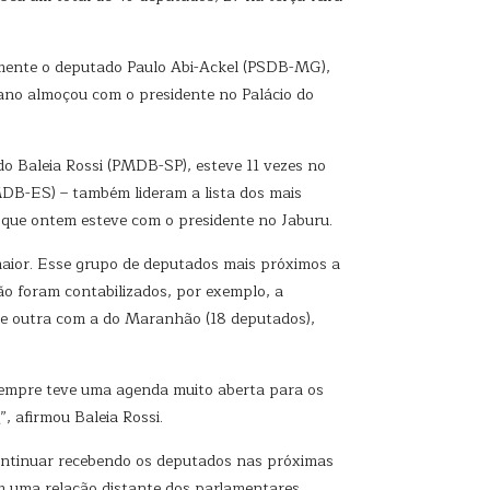
omente o deputado Paulo Abi-Ackel (PSDB-MG),
cano almoçou com o presidente no Palácio do
 Baleia Rossi (PMDB-SP), esteve 11 vezes no
MDB-ES) – também lideram a lista dos mais
que ontem esteve com o presidente no Jaburu.
maior. Esse grupo de deputados mais próximos a
ão foram contabilizados, por exemplo, a
 e outra com a do Maranhão (18 deputados),
sempre teve uma agenda muito aberta para os
, afirmou Baleia Rossi.
ontinuar recebendo os deputados nas próximas
m uma relação distante dos parlamentares,