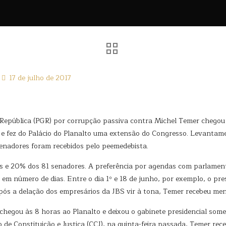
17 de julho de 2017
 República (PGR) por corrupção passiva contra Michel Temer chego
 e fez do Palácio do Planalto uma extensão do Congresso. Levantame
senadores foram recebidos pelo peemedebista.
e 20% dos 81 senadores. A preferência por agendas com parlamenta
r em número de dias. Entre o dia 1º e 18 de junho, por exemplo, o pr
pós a delação dos empresários da JBS vir à tona, Temer recebeu me
 chegou às 8 horas ao Planalto e deixou o gabinete presidencial so
e Constituição e Justiça (CCJ), na quinta-feira passada, Temer rece