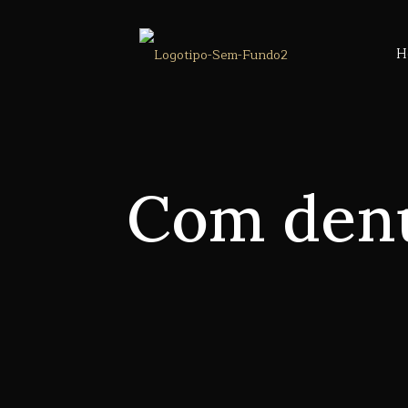
H
Com denú