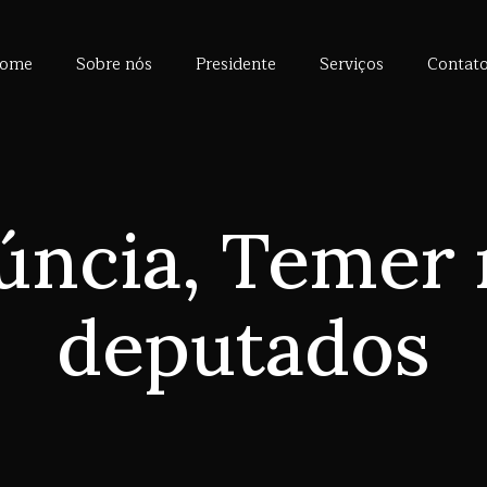
ome
Sobre nós
Presidente
Serviços
Contat
ncia, Temer 
deputados