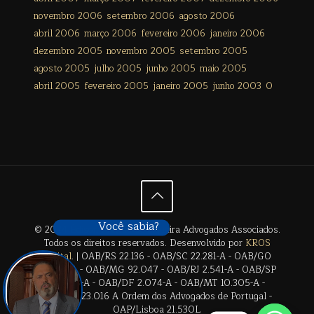
novembro 2006
setembro 2006
agosto 2006
abril 2006
março 2006
fevereiro 2006
janeiro 2006
dezembro 2005
novembro 2005
setembro 2005
agosto 2005
julho 2005
junho 2005
maio 2005
abril 2005
fevereiro 2005
janeiro 2005
junho 2003
0
Você sabia?
© 2024 Édison Freitas de Siqueira Advogados Associados.
Todos os direitos reservados. Desenvolvido por
KROS
Digital
. | OAB/RS 22.136 - OAB/SC 22.281-A - OAB/GO
28.659-A - OAB/MG 92.047 - OAB/RJ 2.541-A - OAB/SP
17.2838-A - OAB/DF 2.074-A - OAB/MT 10.305-A -
OAB/BA 23.016 A Ordem dos Advogados de Portugal -
OAP/Lisboa 21.530L