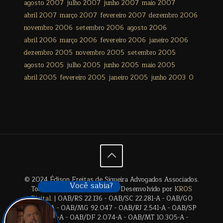
agosto 2007
julho 2007
junho 2007
maio 2007
abril 2007
março 2007
fevereiro 2007
dezembro 2006
novembro 2006
setembro 2006
agosto 2006
abril 2006
março 2006
fevereiro 2006
janeiro 2006
dezembro 2005
novembro 2005
setembro 2005
agosto 2005
julho 2005
junho 2005
maio 2005
abril 2005
fevereiro 2005
janeiro 2005
junho 2003
0
© 2024 Édison Freitas de Siqueira Advogados Associados.
Você sabia?
Todos os direitos reservados. Desenvolvido por
KROS
Digital
. | OAB/RS 22.136 - OAB/SC 22.281-A - OAB/GO
28.659-A - OAB/MG 92.047 - OAB/RJ 2.541-A - OAB/SP
17.2838-A - OAB/DF 2.074-A - OAB/MT 10.305-A -