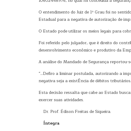
10602448976, no qual foi concedida a seguranç
O entendimento do Juiz de 1º Grau foi no sentid
Estadual para a negativa de autorização de impr
O Estado pode utilizar os meios legais para cob
Foi referido pelo julgador, que é direito do contr
desenvolvimento econômico e produtivo da Empre
A análise do Mandado de Segurança reportou-se
“…Defiro a liminar postulada, autorizando a imp
negativa seja a existÊncia de débitos tributário
Esta decisão ressalta que cabe ao Estado buscar 
exercer suas atividades.
Dr. Prof. Édison Freitas de Siqueira.
Íntegra