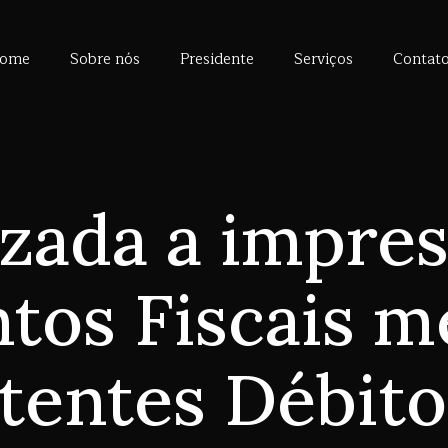
ome
Sobre nós
Presidente
Serviços
Contat
zada a impre
os Fiscais 
stentes Débito