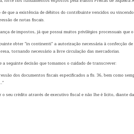
a, forte nos fundamentos expostos pela Édison Freitas de Siqueira
o de que a existência de débitos do contribuinte vencidos ou vincen
essão de notas fiscais.
rança de impostos, já que possui muitos privilégios processuais que
ibuinte obter “in continenti” a autorização necessária à confecção de t
sa, tornando necessário a livre circulação das mercadorias.
 a seguinte decisão que tomamos o cuidado de transcrever:
ressão dos documentos fiscais especificados a fls. 36, bem como sem
s…”
o seu crédito através de executivo fiscal e não lhe é lícito, diante 