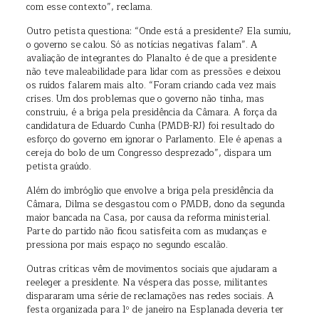
com esse contexto”, reclama.
Outro petista questiona: “Onde está a presidente? Ela sumiu,
o governo se calou. Só as notícias negativas falam”. A
avaliação de integrantes do Planalto é de que a presidente
não teve maleabilidade para lidar com as pressões e deixou
os ruídos falarem mais alto. “Foram criando cada vez mais
crises. Um dos problemas que o governo não tinha, mas
construiu, é a briga pela presidência da Câmara. A força da
candidatura de Eduardo Cunha (PMDB-RJ) foi resultado do
esforço do governo em ignorar o Parlamento. Ele é apenas a
cereja do bolo de um Congresso desprezado”, dispara um
petista graúdo.
Além do imbróglio que envolve a briga pela presidência da
Câmara, Dilma se desgastou com o PMDB, dono da segunda
maior bancada na Casa, por causa da reforma ministerial.
Parte do partido não ficou satisfeita com as mudanças e
pressiona por mais espaço no segundo escalão.
Outras críticas vêm de movimentos sociais que ajudaram a
reeleger a presidente. Na véspera das posse, militantes
dispararam uma série de reclamações nas redes sociais. A
festa organizada para 1º de janeiro na Esplanada deveria ter