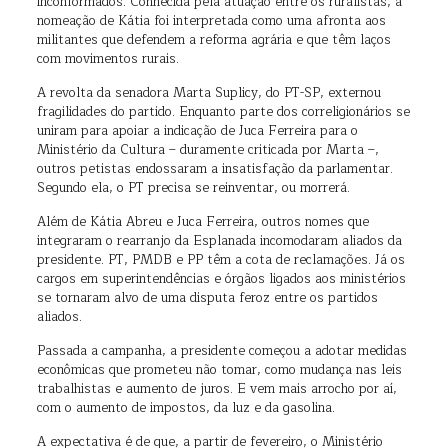
inconformados. Conhecida pela atuação entre os ruralistas, a
nomeação de Kátia foi interpretada como uma afronta aos
militantes que defendem a reforma agrária e que têm laços
com movimentos rurais.
A revolta da senadora Marta Suplicy, do PT-SP, externou
fragilidades do partido. Enquanto parte dos correligionários se
uniram para apoiar a indicação de Juca Ferreira para o
Ministério da Cultura – duramente criticada por Marta –,
outros petistas endossaram a insatisfação da parlamentar.
Segundo ela, o PT precisa se reinventar, ou morrerá.
Além de Kátia Abreu e Juca Ferreira, outros nomes que
integraram o rearranjo da Esplanada incomodaram aliados da
presidente. PT, PMDB e PP têm a cota de reclamações. Já os
cargos em superintendências e órgãos ligados aos ministérios
se tornaram alvo de uma disputa feroz entre os partidos
aliados.
Passada a campanha, a presidente começou a adotar medidas
econômicas que prometeu não tomar, como mudança nas leis
trabalhistas e aumento de juros. E vem mais arrocho por aí,
com o aumento de impostos, da luz e da gasolina.
A expectativa é de que, a partir de fevereiro, o Ministério