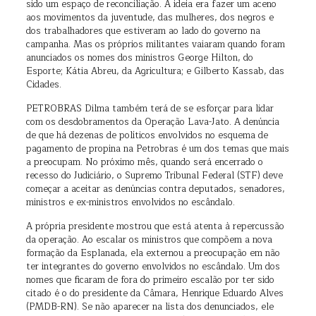
sido um espaço de reconciliação. A ideia era fazer um aceno
aos movimentos da juventude, das mulheres, dos negros e
dos trabalhadores que estiveram ao lado do governo na
campanha. Mas os próprios militantes vaiaram quando foram
anunciados os nomes dos ministros George Hilton, do
Esporte; Kátia Abreu, da Agricultura; e Gilberto Kassab, das
Cidades.
PETROBRAS Dilma também terá de se esforçar para lidar
com os desdobramentos da Operação Lava-Jato. A denúncia
de que há dezenas de políticos envolvidos no esquema de
pagamento de propina na Petrobras é um dos temas que mais
a preocupam. No próximo mês, quando será encerrado o
recesso do Judiciário, o Supremo Tribunal Federal (STF) deve
começar a aceitar as denúncias contra deputados, senadores,
ministros e ex-ministros envolvidos no escândalo.
A própria presidente mostrou que está atenta à repercussão
da operação. Ao escalar os ministros que compõem a nova
formação da Esplanada, ela externou a preocupação em não
ter integrantes do governo envolvidos no escândalo. Um dos
nomes que ficaram de fora do primeiro escalão por ter sido
citado é o do presidente da Câmara, Henrique Eduardo Alves
(PMDB-RN). Se não aparecer na lista dos denunciados, ele