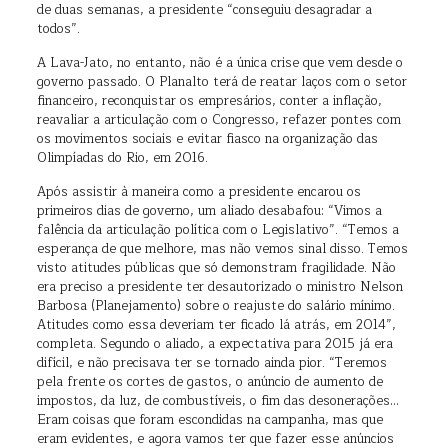
de duas semanas, a presidente “conseguiu desagradar a
todos”.
A Lava-Jato, no entanto, não é a única crise que vem desde o
governo passado. O Planalto terá de reatar laços com o setor
financeiro, reconquistar os empresários, conter a inflação,
reavaliar a articulação com o Congresso, refazer pontes com
os movimentos sociais e evitar fiasco na organização das
Olimpíadas do Rio, em 2016.
Após assistir à maneira como a presidente encarou os
primeiros dias de governo, um aliado desabafou: “Vimos a
falência da articulação política com o Legislativo”. “Temos a
esperança de que melhore, mas não vemos sinal disso. Temos
visto atitudes públicas que só demonstram fragilidade. Não
era preciso a presidente ter desautorizado o ministro Nelson
Barbosa (Planejamento) sobre o reajuste do salário mínimo.
Atitudes como essa deveriam ter ficado lá atrás, em 2014”,
completa. Segundo o aliado, a expectativa para 2015 já era
difícil, e não precisava ter se tornado ainda pior. “Teremos
pela frente os cortes de gastos, o anúncio de aumento de
impostos, da luz, de combustíveis, o fim das desonerações…
Eram coisas que foram escondidas na campanha, mas que
eram evidentes, e agora vamos ter que fazer esse anúncios