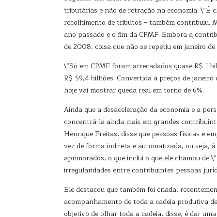
tributárias e não de retração na economia. \”É
recolhimento de tributos – também contribuiu. M
ano passado e o fim da CPMF. Embora a contribu
de 2008, coisa que não se repetiu em janeiro de
\”Só em CPMF foram arrecadados quase R$ 1 bil
R$ 59,4 bilhões. Convertida a preços de janeiro
hoje vai mostrar queda real em torno de 6%.
Ainda que a desaceleração da economia e a pers
concentrá-la ainda mais em grandes contribuint
Henrique Freitas, disse que pessoas físicas e e
vez de forma indireta e automatizada, ou seja, 
aprimorados, o que inclui o que ele chamou de \
irregularidades entre contribuintes pessoas jurí
Ele destacou que também foi criada, recenteme
acompanhamento de toda a cadeia produtiva de s
objetivo de olhar toda a cadeia, disse, é dar um