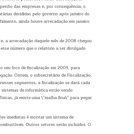
empenho das empresas e, por consequência, o
utárias decididas pelo governo após janeiro do
lhimento, ainda houve arrecadação em janeiro
te, a arrecadação daquele mês de 2008 chegou
 esse número que o relatório a ser divulgado
o seu foco de fiscalização em 2009, para
gação. Ontem, o subsecretário de Fiscalização,
 nesses segmentos, a fiscalização se dará cada
s sistemas de informática estão sendo
ísicas, já existe uma \”malha fina\” para pegar
ões imediatas é montar um sistema de
mbustíveis. Outros setores serão incluídos. O