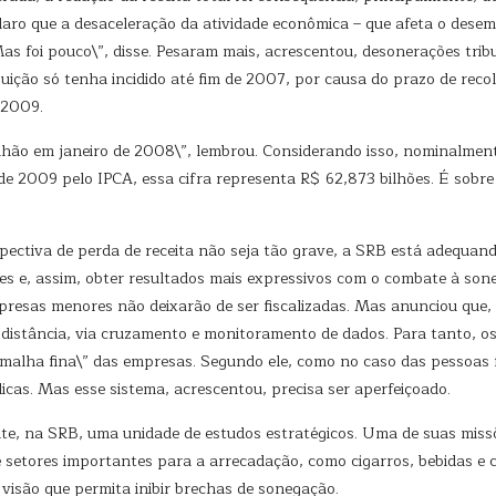
 claro que a desaceleração da atividade econômica – que afeta o des
as foi pouco\”, disse. Pesaram mais, acrescentou, desonerações trib
ição só tenha incidido até fim de 2007, por causa do prazo de reco
 2009.
hão em janeiro de 2008\”, lembrou. Considerando isso, nominalmen
 de 2009 pelo IPCA, essa cifra representa R$ 62,873 bilhões. É sobre
pectiva de perda de receita não seja tão grave, a SRB está adequand
es e, assim, obter resultados mais expressivos com o combate à sone
mpresas menores não deixarão de ser fiscalizadas. Mas anunciou que,
à distância, via cruzamento e monitoramento de dados. Para tanto, o
”malha fina\” das empresas. Segundo ele, como no caso das pessoas f
dicas. Mas esse sistema, acrescentou, precisa ser aperfeiçoado.
nte, na SRB, uma unidade de estudos estratégicos. Uma de suas miss
etores importantes para a arrecadação, como cigarros, bebidas e co
a visão que permita inibir brechas de sonegação.