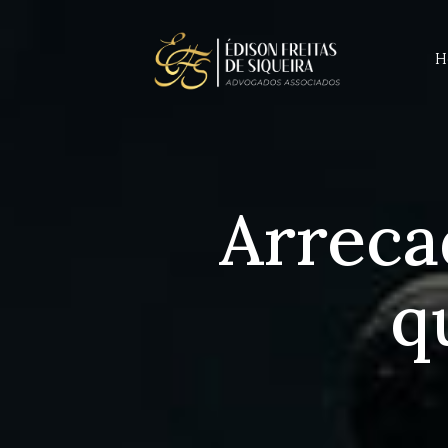
H
Arreca
q