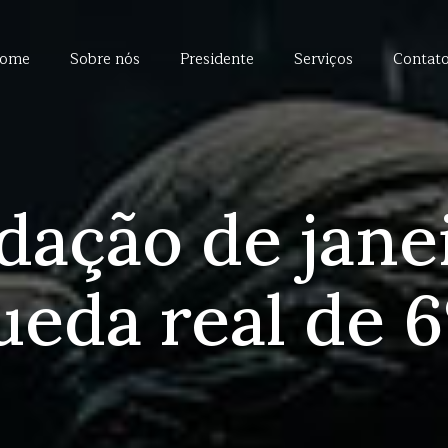
ome
Sobre nós
Presidente
Serviços
Contat
dação de jane
ueda real de 