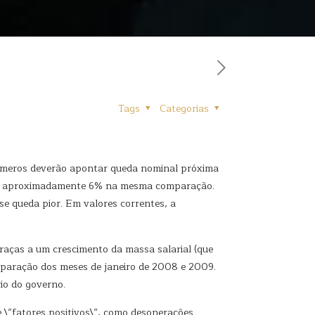
Tags
Categorias
s números deverão apontar queda nominal próxima
ga a aproximadamente 6% na mesma comparação.
se queda pior. Em valores correntes, a
raças a um crescimento da massa salarial (que
mparação dos meses de janeiro de 2008 e 2009.
io do governo.
e \”fatores positivos\”, como desonerações