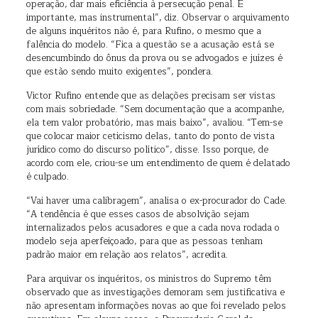
operação, dar mais eficiência à persecução penal. É
importante, mas instrumental”, diz. Observar o arquivamento
de alguns inquéritos não é, para Rufino, o mesmo que a
falência do modelo. “Fica a questão se a acusação está se
desencumbindo do ônus da prova ou se advogados e juízes é
que estão sendo muito exigentes”, pondera.
Victor Rufino entende que as delações precisam ser vistas
com mais sobriedade. “Sem documentação que a acompanhe,
ela tem valor probatório, mas mais baixo”, avaliou. “Tem-se
que colocar maior ceticismo delas, tanto do ponto de vista
jurídico como do discurso político”, disse. Isso porque, de
acordo com ele, criou-se um entendimento de quem é delatado
é culpado.
“Vai haver uma calibragem”, analisa o ex-procurador do Cade.
“A tendência é que esses casos de absolvição sejam
internalizados pelos acusadores e que a cada nova rodada o
modelo seja aperfeiçoado, para que as pessoas tenham
padrão maior em relação aos relatos”, acredita.
Para arquivar os inquéritos, os ministros do Supremo têm
observado que as investigações demoram sem justificativa e
não apresentam informações novas ao que foi revelado pelos