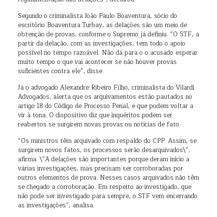
Segundo o criminalista João Paulo Boaventura, sócio do
escritório Boaventura Turbay, as delações são um meio de
obtenção de provas, conforme o Supremo já definiu. “O STF, a
partir da delação, com as investigações, tem todo o apoio
possível no tempo razoável. Não dá para o o acusado esperar
muito tempo o que vai acontecer se não houver provas
suficientes contra ele”, disse.
Já o advogado Alexandre Ribeiro Filho, criminalista do Vilardi
Advogados, alerta que os arquivamentos estão pautados no
artigo 18 do Código de Processo Penal, e que podem voltar a
vir à tona. O dispositivo diz que inquéritos podem ser
reabertos se surgirem novas provas ou notícias de fato.
“Os ministros têm arquivado com respaldo do CPP. Assim, se
surgirem novos fatos, os processos serão desarquivados\”,
afirma. \”A delações são importantes porque deram início a
várias investigações, mas precisam ser corroboradas por
outros elementos de prova. Nesses casos arquivados não têm
se chegado a corroboração. Em respeito ao investigado, que
não pode ser investigado para sempre, o STF vem encerrando
as investigações”, analisa.