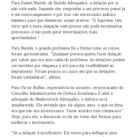
Para Daniel Bialski, do Bialski Advogados, a delação por si
não vale nada. Segundo ele, responder a um processo penal já
é um constrangimento e por isso são necessários indícios
mínimos para que denúncias sejam aceitas. “O Supremo tem
visto que a mera alegação sem provas não pode movimentar
processos e não pode gerar investigações mais
aprofundadas.”
Para Bialski, o grande problema foi a forma como as coisas
foram apresentadas. “Qualquer pessoa queria fazer delação
por saber que era uma saída do problema. As delações podem
ser movidas por vingança e até para dar credibilidade ao
depoimento. Foram poucos os casos em que as delações
foram verdadeiras”, afirma.
Para Victor Rufino, especialista no assunto, ex-procurador do
Conselho Administrativo de Defesa Econômica (Cade) e
advogado do Mudrovitsch Advogados, o debate está
amadurecido. Ele entende que, há alguns anos, o que se dizia
era que não era interessante “fazer acordos com criminosos”.
Hoje, para ele, a discussão se dá em torno das formas para
melhorar o instrumento.
“Só a delação é insuficiente. Ela serve para deflagrar uma