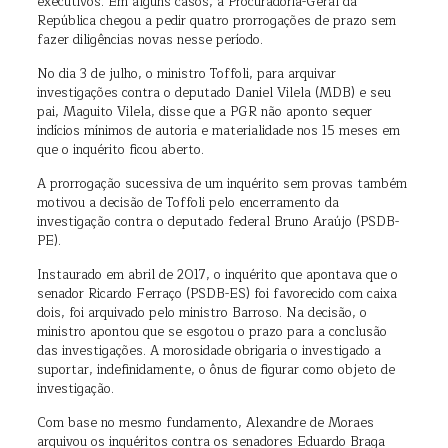
executivos. Em alguns casos, a Procuradoria-Geral da
República chegou a pedir quatro prorrogações de prazo sem
fazer diligências novas nesse período.
No dia 3 de julho, o ministro Toffoli, para arquivar
investigações contra o deputado Daniel Vilela (MDB) e seu
pai, Maguito Vilela, disse que a PGR não aponto sequer
indícios mínimos de autoria e materialidade nos 15 meses em
que o inquérito ficou aberto.
A prorrogação sucessiva de um inquérito sem provas também
motivou a decisão de Toffoli pelo encerramento da
investigação contra o deputado federal Bruno Araújo (PSDB-
PE).
Instaurado em abril de 2017, o inquérito que apontava que o
senador Ricardo Ferraço (PSDB-ES) foi favorecido com caixa
dois, foi arquivado pelo ministro Barroso. Na decisão, o
ministro apontou que se esgotou o prazo para a conclusão
das investigações. A morosidade obrigaria o investigado a
suportar, indefinidamente, o ônus de figurar como objeto de
investigação.
Com base no mesmo fundamento, Alexandre de Moraes
arquivou os inquéritos contra os senadores Eduardo Braga