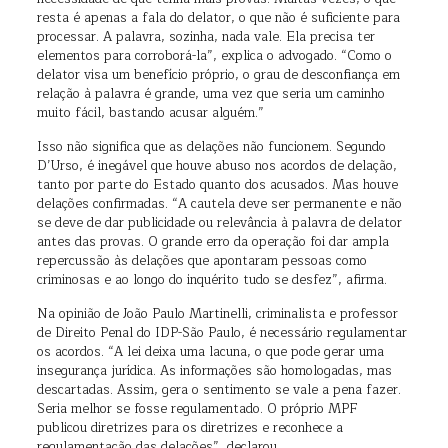
resta é apenas a fala do delator, o que não é suficiente para
processar. A palavra, sozinha, nada vale. Ela precisa ter
elementos para corroborá-la”, explica o advogado. “Como o
delator visa um benefício próprio, o grau de desconfiança em
relação à palavra é grande, uma vez que seria um caminho
muito fácil, bastando acusar alguém.”
Isso não significa que as delações não funcionem. Segundo
D’Urso, é inegável que houve abuso nos acordos de delação,
tanto por parte do Estado quanto dos acusados. Mas houve
delações confirmadas. “A cautela deve ser permanente e não
se deve de dar publicidade ou relevância à palavra de delator
antes das provas. O grande erro da operação foi dar ampla
repercussão às delações que apontaram pessoas como
criminosas e ao longo do inquérito tudo se desfez”, afirma.
Na opinião de João Paulo Martinelli, criminalista e professor
de Direito Penal do IDP-São Paulo, é necessário regulamentar
os acordos. “A lei deixa uma lacuna, o que pode gerar uma
insegurança jurídica. As informações são homologadas, mas
descartadas. Assim, gera o sentimento se vale a pena fazer.
Seria melhor se fosse regulamentado. O próprio MPF
publicou diretrizes para os diretrizes e reconhece a
regulamentação das delações”, declarou.