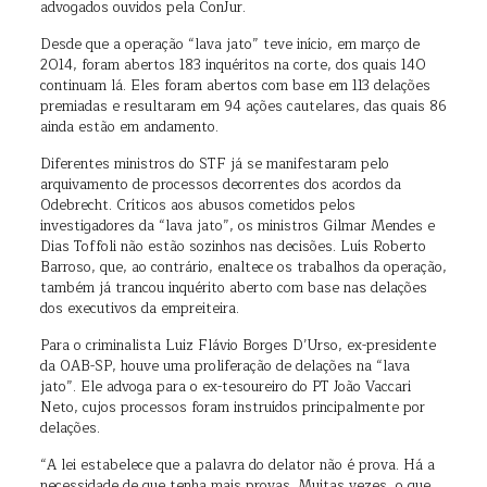
advogados ouvidos pela ConJur.
Desde que a operação “lava jato” teve início, em março de
2014, foram abertos 183 inquéritos na corte, dos quais 140
continuam lá. Eles foram abertos com base em 113 delações
premiadas e resultaram em 94 ações cautelares, das quais 86
ainda estão em andamento.
Diferentes ministros do STF já se manifestaram pelo
arquivamento de processos decorrentes dos acordos da
Odebrecht. Críticos aos abusos cometidos pelos
investigadores da “lava jato”, os ministros Gilmar Mendes e
Dias Toffoli não estão sozinhos nas decisões. Luís Roberto
Barroso, que, ao contrário, enaltece os trabalhos da operação,
também já trancou inquérito aberto com base nas delações
dos executivos da empreiteira.
Para o criminalista Luiz Flávio Borges D’Urso, ex-presidente
da OAB-SP, houve uma proliferação de delações na “lava
jato”. Ele advoga para o ex-tesoureiro do PT João Vaccari
Neto, cujos processos foram instruídos principalmente por
delações.
“A lei estabelece que a palavra do delator não é prova. Há a
necessidade de que tenha mais provas. Muitas vezes, o que