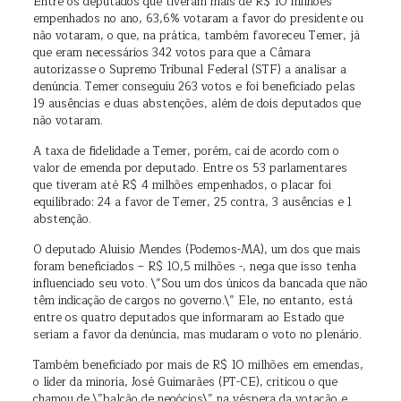
Entre os deputados que tiveram mais de R$ 10 milhões
empenhados no ano, 63,6% votaram a favor do presidente ou
não votaram, o que, na prática, também favoreceu Temer, já
que eram necessários 342 votos para que a Câmara
autorizasse o Supremo Tribunal Federal (STF) a analisar a
denúncia. Temer conseguiu 263 votos e foi beneficiado pelas
19 ausências e duas abstenções, além de dois deputados que
não votaram.
A taxa de fidelidade a Temer, porém, cai de acordo com o
valor de emenda por deputado. Entre os 53 parlamentares
que tiveram até R$ 4 milhões empenhados, o placar foi
equilibrado: 24 a favor de Temer, 25 contra, 3 ausências e 1
abstenção.
O deputado Aluisio Mendes (Podemos-MA), um dos que mais
foram beneficiados – R$ 10,5 milhões -, nega que isso tenha
influenciado seu voto. \”Sou um dos únicos da bancada que não
têm indicação de cargos no governo.\” Ele, no entanto, está
entre os quatro deputados que informaram ao Estado que
seriam a favor da denúncia, mas mudaram o voto no plenário.
Também beneficiado por mais de R$ 10 milhões em emendas,
o líder da minoria, José Guimarães (PT-CE), criticou o que
chamou de \”balcão de negócios\” na véspera da votação e