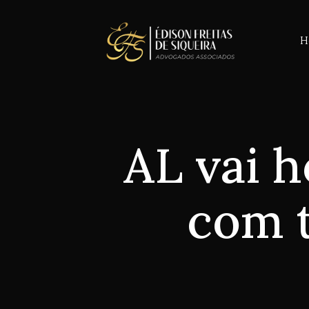
H
AL vai 
com t