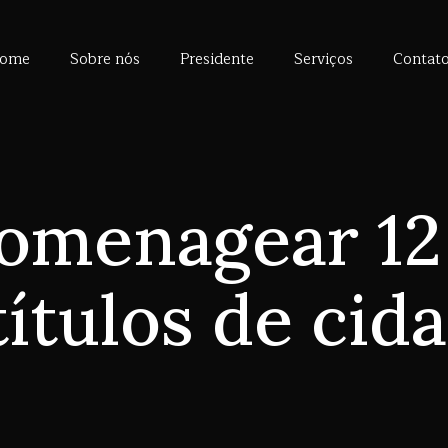
ome
Sobre nós
Presidente
Serviços
Contat
homenagear 12
ítulos de cid