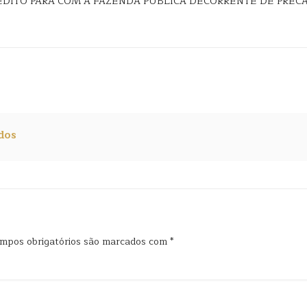
RÉDITO PARA COM A FAZENDA PÚBLICA DECORRENTE DE PRECAT
dos
mpos obrigatórios são marcados com
*