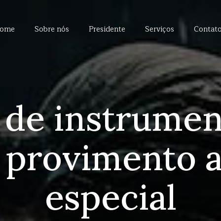
ome
Sobre nós
Presidente
Serviços
Contat
 de instrumen
 provimento 
especial