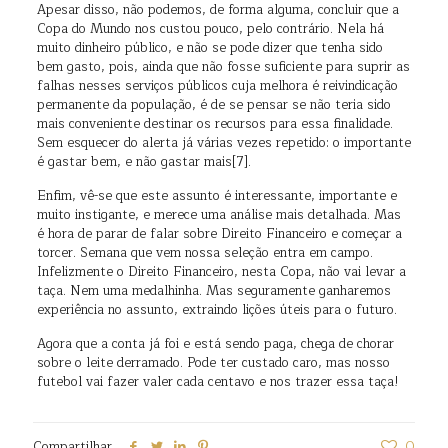
Apesar disso, não podemos, de forma alguma, concluir que a
Copa do Mundo nos custou pouco, pelo contrário. Nela há
muito dinheiro público, e não se pode dizer que tenha sido
bem gasto, pois, ainda que não fosse suficiente para suprir as
falhas nesses serviços públicos cuja melhora é reivindicação
permanente da população, é de se pensar se não teria sido
mais conveniente destinar os recursos para essa finalidade.
Sem esquecer do alerta já várias vezes repetido: o importante
é gastar bem, e não gastar mais[7].
Enfim, vê-se que este assunto é interessante, importante e
muito instigante, e merece uma análise mais detalhada. Mas
é hora de parar de falar sobre Direito Financeiro e começar a
torcer. Semana que vem nossa seleção entra em campo.
Infelizmente o Direito Financeiro, nesta Copa, não vai levar a
taça. Nem uma medalhinha. Mas seguramente ganharemos
experiência no assunto, extraindo lições úteis para o futuro.
Agora que a conta já foi e está sendo paga, chega de chorar
sobre o leite derramado. Pode ter custado caro, mas nosso
futebol vai fazer valer cada centavo e nos trazer essa taça!
Compartilhar
0