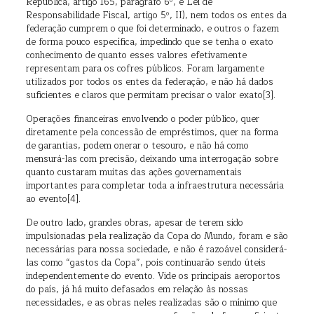
República, artigo 165, parágrafo 6º, e Lei de
Responsabilidade Fiscal, artigo 5º, II), nem todos os entes da
federação cumprem o que foi determinado, e outros o fazem
de forma pouco específica, impedindo que se tenha o exato
conhecimento de quanto esses valores efetivamente
representam para os cofres públicos. Foram largamente
utilizados por todos os entes da federação, e não há dados
suficientes e claros que permitam precisar o valor exato[3].
Operações financeiras envolvendo o poder público, quer
diretamente pela concessão de empréstimos, quer na forma
de garantias, podem onerar o tesouro, e não há como
mensurá-las com precisão, deixando uma interrogação sobre
quanto custaram muitas das ações governamentais
importantes para completar toda a infraestrutura necessária
ao evento[4].
De outro lado, grandes obras, apesar de terem sido
impulsionadas pela realização da Copa do Mundo, foram e são
necessárias para nossa sociedade, e não é razoável considerá-
las como “gastos da Copa”, pois continuarão sendo úteis
independentemente do evento. Vide os principais aeroportos
do país, já há muito defasados em relação às nossas
necessidades, e as obras neles realizadas são o mínimo que