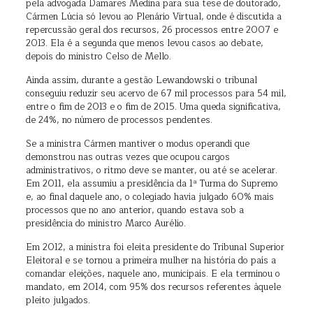
pela advogada Damares Medina para sua tese de doutorado,
Cármen Lúcia só levou ao Plenário Virtual, onde é discutida a
repercussão geral dos recursos, 26 processos entre 2007 e
2013. Ela é a segunda que menos levou casos ao debate,
depois do ministro Celso de Mello.
Ainda assim, durante a gestão Lewandowski o tribunal
conseguiu reduzir seu acervo de 67 mil processos para 54 mil,
entre o fim de 2013 e o fim de 2015. Uma queda significativa,
de 24%, no número de processos pendentes.
Se a ministra Cármen mantiver o modus operandi que
demonstrou nas outras vezes que ocupou cargos
administrativos, o ritmo deve se manter, ou até se acelerar.
Em 2011, ela assumiu a presidência da 1ª Turma do Supremo
e, ao final daquele ano, o colegiado havia julgado 60% mais
processos que no ano anterior, quando estava sob a
presidência do ministro Marco Aurélio.
Em 2012, a ministra foi eleita presidente do Tribunal Superior
Eleitoral e se tornou a primeira mulher na história do país a
comandar eleições, naquele ano, municipais. E ela terminou o
mandato, em 2014, com 95% dos recursos referentes àquele
pleito julgados.