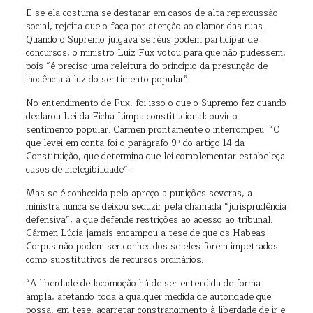
E se ela costuma se destacar em casos de alta repercussão
social, rejeita que o faça por atenção ao clamor das ruas.
Quando o Supremo julgava se réus podem participar de
concursos, o ministro Luiz Fux votou para que não pudessem,
pois “é preciso uma releitura do princípio da presunção de
inocência à luz do sentimento popular”.
No entendimento de Fux, foi isso o que o Supremo fez quando
declarou Lei da Ficha Limpa constitucional: ouvir o
sentimento popular. Cármen prontamente o interrompeu: “O
que levei em conta foi o parágrafo 9º do artigo 14 da
Constituição, que determina que lei complementar estabeleça
casos de inelegibilidade”.
Mas se é conhecida pelo apreço a punições severas, a
ministra nunca se deixou seduzir pela chamada “jurisprudência
defensiva”, a que defende restrições ao acesso ao tribunal.
Cármen Lúcia jamais encampou a tese de que os Habeas
Corpus não podem ser conhecidos se eles forem impetrados
como substitutivos de recursos ordinários.
“A liberdade de locomoção há de ser entendida de forma
ampla, afetando toda a qualquer medida de autoridade que
possa, em tese, acarretar constrangimento à liberdade de ir e