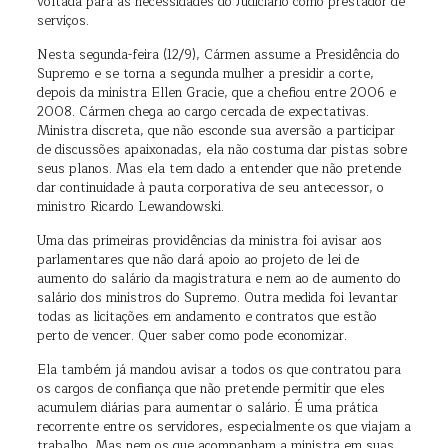
voltada para as necessidades do Judiciário como prestador de
serviços.
Nesta segunda-feira (12/9), Cármen assume a Presidência do
Supremo e se torna a segunda mulher a presidir a corte,
depois da ministra Ellen Gracie, que a chefiou entre 2006 e
2008. Cármen chega ao cargo cercada de expectativas.
Ministra discreta, que não esconde sua aversão a participar
de discussões apaixonadas, ela não costuma dar pistas sobre
seus planos. Mas ela tem dado a entender que não pretende
dar continuidade à pauta corporativa de seu antecessor, o
ministro Ricardo Lewandowski.
Uma das primeiras providências da ministra foi avisar aos
parlamentares que não dará apoio ao projeto de lei de
aumento do salário da magistratura e nem ao de aumento do
salário dos ministros do Supremo. Outra medida foi levantar
todas as licitações em andamento e contratos que estão
perto de vencer. Quer saber como pode economizar.
Ela também já mandou avisar a todos os que contratou para
os cargos de confiança que não pretende permitir que eles
acumulem diárias para aumentar o salário. É uma prática
recorrente entre os servidores, especialmente os que viajam a
trabalho. Mas nem os que acompanham a ministra em suas