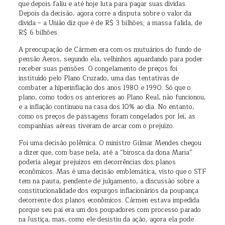
que depois faliu e até hoje luta para pagar suas dívidas.
Depois da decisão, agora corre a disputa sobre o valor da
dívida – a União diz que é de R$ 3 bilhões; a massa falida, de
R$ 6 bilhões.
A preocupação de Cármen era com os mutuários do fundo de
pensão Aeros, segundo ela, velhinhos aguardando para poder
receber suas pensões. O congelamento de preços foi
instituído pelo Plano Cruzado, uma das tentativas de
combater a hiperinflação dos anos 1980 e 1990. Só que o
plano, como todos os anteriores ao Plano Real, não funcionou,
e a inflação continuou na casa dos 10% ao dia. No entanto,
como os preços de passagens foram congelados por lei, as
companhias aéreas tiveram de arcar com o prejuízo.
Foi uma decisão polêmica. O ministro Gilmar Mendes chegou
a dizer que, com base nela, até a “birosca da dona Maria”
poderia alegar prejuízos em decorrências dos planos
econômicos. Mas é uma decisão emblemática, visto que o STF
tem na pauta, pendente de julgamento, a discussão sobre a
constitucionalidade dos expurgos inflacionários da poupança
decorrente dos planos econômicos. Cármen estava impedida
porque seu pai era um dos poupadores com processo parado
na Justiça, mas, como ele desistiu da ação, agora ela pode