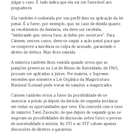
julgar o caso. E tudo indica que ela vai ser favorável aos
poupadores.
Ela também é conhecida por seu perfil duro na aplicação da lei
penal. É a favor, por exemplo, que, no caso de dúvida quanto
ao recebimento da denúncia, ela deve ser recebida,
“lembrando que, nessa fase, in dubio pro societate”. Para
Cármen, nesses casos, deve-se seguir a ação penal para que
se comprove a inocência ou culpa do acusado, garantindo o
direito de defesa. Mas ficou vencida.
A ministra também ficou vencida quando votou que as
punições previstas na Lei de Abuso de Autoridade, de 1965,
possam ser aplicadas a juízes. Por maioria, o Supremo
entendeu que somente a Lei Orgânica da Magistratura
Nacional (Loman) pode tratar de sanções a magistrados.
Cármen também votou a favor da possibilidade de se
executar a prisão já depois da decisão de segunda instância
em todas as oportunidades que teve. Ela concorda com a tese
do ministro Teori Zavascki, de que depois do segundo grau se
esgotam as possibilidades de discussão sobre fatos e provas
de materialidade e autoria. Ao STJ e ao STF cabem apenas
discussões de direitos e garantias.