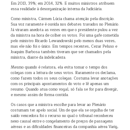
Em 2013, 39%; em 2014, 32%. E muitos ministros atribuem
essa realidade à desorganização interna da Judiciária.
Como ministra, Cármen Lúcia chama atenção pela discrição.
Sua voz raramente é ouvida nos debates travados no Plenário.
Já viraram anedota as vezes em que o presidente pulou a vez
da ministra na hora de colher os votos. Foi uma gafe cometida
pelo ministro Ricardo Lewandowski pelo menos duas vezes,
mas ele não foi o único. Em tempos recentes, Cezar Peluso e
Joaquim Barbosa também tiveram que ser chamados pela
ministra, diante da indelicadeza.
Mesmo quando é relatora, ela evita tomar o tempo dos
colegas com a leitura de seus votos. Raramente os declama,
como fazem todos os seus colegas. Costuma levar anotações
com os principais apontamentos do voto e lê apenas um
resumo. Quando atua como vogal, só fala se for para divergir,
e mesmo assim de forma contida.
Os casos que a ministra escolhe para levar ao Plenário
costumam ter apelo social. Um de que ela se orgulha de ter
saído vencedora foi o recurso no qual o tribunal reconheceu
nexo causal entre o congelamento de preços de passagens
aéreas e as dificuldades financeiras da companhia aérea Varig,