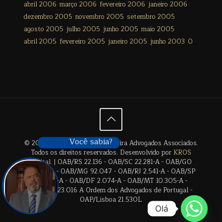
abril 2006
março 2006
fevereiro 2006
janeiro 2006
dezembro 2005
novembro 2005
setembro 2005
agosto 2005
julho 2005
junho 2005
maio 2005
abril 2005
fevereiro 2005
janeiro 2005
junho 2003
0
Você sabia?
© 2024 Édison Freitas de Siqueira Advogados Associados.
Todos os direitos reservados. Desenvolvido por
KROS
Digital
. | OAB/RS 22.136 - OAB/SC 22.281-A - OAB/GO
28.659-A - OAB/MG 92.047 - OAB/RJ 2.541-A - OAB/SP
17.2838-A - OAB/DF 2.074-A - OAB/MT 10.305-A -
OAB/BA 23.016 A Ordem dos Advogados de Portugal -
OAP/Lisboa 21.530L
Olá