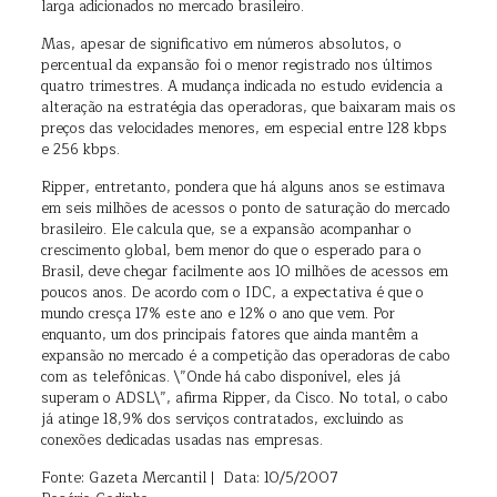
larga adicionados no mercado brasileiro.
Mas, apesar de significativo em números absolutos, o
percentual da expansão foi o menor registrado nos últimos
quatro trimestres. A mudança indicada no estudo evidencia a
alteração na estratégia das operadoras, que baixaram mais os
preços das velocidades menores, em especial entre 128 kbps
e 256 kbps.
Ripper, entretanto, pondera que há alguns anos se estimava
em seis milhões de acessos o ponto de saturação do mercado
brasileiro. Ele calcula que, se a expansão acompanhar o
crescimento global, bem menor do que o esperado para o
Brasil, deve chegar facilmente aos 10 milhões de acessos em
poucos anos. De acordo com o IDC, a expectativa é que o
mundo cresça 17% este ano e 12% o ano que vem. Por
enquanto, um dos principais fatores que ainda mantêm a
expansão no mercado é a competição das operadoras de cabo
com as telefônicas. \”Onde há cabo disponível, eles já
superam o ADSL\”, afirma Ripper, da Cisco. No total, o cabo
já atinge 18,9% dos serviços contratados, excluindo as
conexões dedicadas usadas nas empresas.
Fonte: Gazeta Mercantil | Data: 10/5/2007