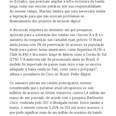
os Estados, que precisam ampliar a infra-estrutura de banda
larga, como nas escolas públicas sob sua responsabilidade.
Ao mesmo tempo, Martins lembra que será necessário mudar
a legislação para que não ocorram problemas no
financiamento dos projetos de inclusão digital.
A discussão esquenta no momento em que pesquisas
apontam para a saturação das vendas nas classes A e B e o
aumento da competição nas camadas mais pobres. O Brasil
ainda patina com 3% de penetração de acessos na população.
Perde para países latino-americanos, como Argentina (4,1%) e
Chile (6,8%) e fica muito longe de líderes como a Coréia do Sul
(27%). \”A indústria não foi pressionada ainda no Brasil. O
modelo foi importado de países mais ricos e não se mostra
adequado à baixa renda no País, como seria o pré-pago\”,
afirma o presidente da Cisco no Brasil, Pedro Ripper.
Os números pintam um cenário preocupante, mesmo
considerando que o patamar atual ultrapassou os seis
milhões de acessos no último trimestre, contra 1,4 milhão em
março do ano passado, de acordo com a pesquisa Barômetro
Cisco, realizada pelo IDC e divulgada ontem. Entre janeiro e
março, o número cresceu 5,26% ou 301 mil novos acessos, o
que pode significar mais de um milhão de usuários de banda