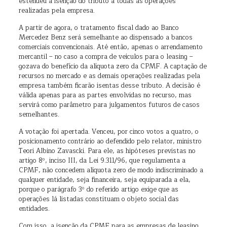
estendeu a isenção do tributo a todas as operações
realizadas pela empresa.
A partir de agora, o tratamento fiscal dado ao Banco
Mercedez Benz será semelhante ao dispensado a bancos
comerciais convencionais. Até então, apenas o arrendamento
mercantil – no caso a compra de veículos para o leasing –
gozava do benefício da alíquota zero da CPMF. A captação de
recursos no mercado e as demais operações realizadas pela
empresa também ficarão isentas desse tributo. A decisão é
válida apenas para as partes envolvidas no recurso, mas
servirá como parâmetro para julgamentos futuros de casos
semelhantes.
A votação foi apertada. Venceu, por cinco votos a quatro, o
posicionamento contrário ao defendido pelo relator, ministro
Teori Albino Zavascki. Para ele, as hipóteses previstas no
artigo 8º, inciso III, da Lei 9.311/96, que regulamenta a
CPMF, não concedem alíquota zero de modo indiscriminado a
qualquer entidade, seja financeira, seja equiparada a ela,
porque o parágrafo 3º do referido artigo exige que as
operações lá listadas constituam o objeto social das
entidades.
Com isso, a isenção da CPMF para as empresas de leasing