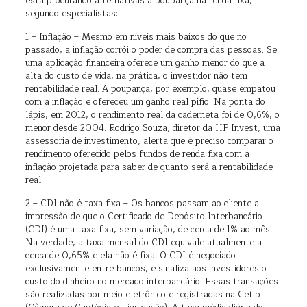
está procurando alternativas à poupança na renda fixa,
segundo especialistas:
1 – Inflação – Mesmo em níveis mais baixos do que no
passado, a inflação corrói o poder de compra das pessoas. Se
uma aplicação financeira oferece um ganho menor do que a
alta do custo de vida, na prática, o investidor não tem
rentabilidade real. A poupança, por exemplo, quase empatou
com a inflação e ofereceu um ganho real pífio. Na ponta do
lápis, em 2012, o rendimento real da caderneta foi de 0,6%, o
menor desde 2004. Rodrigo Souza, diretor da HP Invest, uma
assessoria de investimento, alerta que é preciso comparar o
rendimento oferecido pelos fundos de renda fixa com a
inflação projetada para saber de quanto será a rentabilidade
real.
2 – CDI não é taxa fixa – Os bancos passam ao cliente a
impressão de que o Certificado de Depósito Interbancário
(CDI) é uma taxa fixa, sem variação, de cerca de 1% ao mês.
Na verdade, a taxa mensal do CDI equivale atualmente a
cerca de 0,65% e ela não é fixa. O CDI é negociado
exclusivamente entre bancos, e sinaliza aos investidores o
custo do dinheiro no mercado interbancário. Essas transações
são realizadas por meio eletrônico e registradas na Cetip