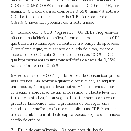
não sobre todo o investimento. O banco não vai remunerar o
CDB em 0,65% (100% da rentabilidade do CDI) mais 4%, por
exemplo. O banco dará ao cliente os 0,65%, mais 4% sobre o
CDI. Portanto, a rentabilidade do CDB oferecido será de
0,68%. O investidor precisa ficar atento a isso.
5 – Cuidado com o CDB Progressivo – Os CDBs Progressivos
são uma modalidade de aplicação em que o percentual do CDI
que baliza a remuneração aumenta com o tempo de aplicação.
O problema é que, num cenário de queda de juros, existe o
risco de que o CDI caia. Se isso acontecer, os 100% do CDI
que hoje representam uma rentabilidade de cerca de 0,65%,
se transformem em 0,55%.
6 – Venda casada – O Código de Defesa do Consumidor proíbe
esta prática. Ela acontece quando o consumidor, ao adquirir
um produto, é obrigado a levar outro. Há casos em que para
conseguir a aprovação de um empréstimo, o cliente leva um
título de capitalização ou seguro. Isso também acontece em
produtos financeiros. Com a promessa de conseguir uma
rentabilidade melhor, o cliente que aplicou no CDB é obrigado
a levar também um título de capitalização, seguro ou um novo
cartão de crédito.
7 – Título de capitalização – Os populares títulos de