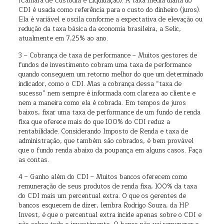
(Câmara de Custódia e Liquidação). A taxa média diária do
CDI é usada como referência para o custo do dinheiro (juros).
Ela é variável e oscila conforme a expectativa de elevação ou
redução da taxa básica da economia brasileira, a Selic,
atualmente em 7,25% ao ano.
3 – Cobrança de taxa de performance – Muitos gestores de
fundos de investimento cobram uma taxa de performance
quando conseguem um retorno melhor do que um determinado
indicador, como o CDI. Mas a cobrança dessa “taxa de
sucesso” nem sempre é informada com clareza ao cliente e
nem a maneira como ela é cobrada. Em tempos de juros
baixos, fixar uma taxa de performance de um fundo de renda
fixa que oferece mais do que 100% do CDI reduz a
rentabilidade. Considerando Imposto de Renda e taxa de
administração, que também são cobrados, é bem provável
que o fundo renda abaixo da poupança em alguns casos. Faça
as contas.
4 – Ganho além do CDI – Muitos bancos oferecem como
remuneração de seus produtos de renda fixa, 100% da taxa
do CDI mais um percentual extra. O que os gerentes de
bancos esquecem de dizer, lembra Rodrigo Souza, da HP
Invest, é que o percentual extra incide apenas sobre o CDI e