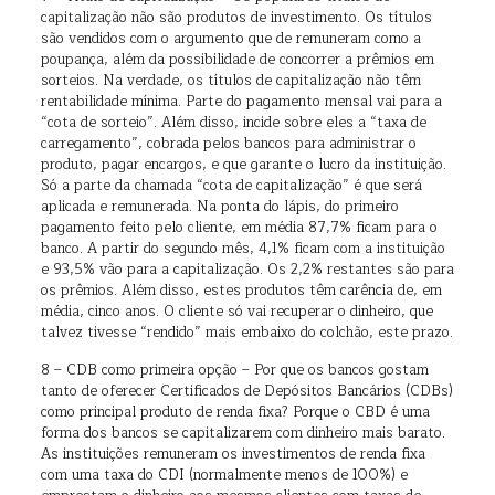
capitalização não são produtos de investimento. Os títulos
são vendidos com o argumento que de remuneram como a
poupança, além da possibilidade de concorrer a prêmios em
sorteios. Na verdade, os títulos de capitalização não têm
rentabilidade mínima. Parte do pagamento mensal vai para a
“cota de sorteio”. Além disso, incide sobre eles a “taxa de
carregamento”, cobrada pelos bancos para administrar o
produto, pagar encargos, e que garante o lucro da instituição.
Só a parte da chamada “cota de capitalização” é que será
aplicada e remunerada. Na ponta do lápis, do primeiro
pagamento feito pelo cliente, em média 87,7% ficam para o
banco. A partir do segundo mês, 4,1% ficam com a instituição
e 93,5% vão para a capitalização. Os 2,2% restantes são para
os prêmios. Além disso, estes produtos têm carência de, em
média, cinco anos. O cliente só vai recuperar o dinheiro, que
talvez tivesse “rendido” mais embaixo do colchão, este prazo.
8 – CDB como primeira opção – Por que os bancos gostam
tanto de oferecer Certificados de Depósitos Bancários (CDBs)
como principal produto de renda fixa? Porque o CBD é uma
forma dos bancos se capitalizarem com dinheiro mais barato.
As instituições remuneram os investimentos de renda fixa
com uma taxa do CDI (normalmente menos de 100%) e