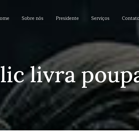
ome
Sobre nós
Presidente
Serviços
Contat
lic livra pou