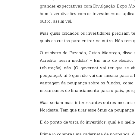
grandes expectativas com Divulgação Expo Mone
bom fazer divisões com os investimentos: aplica
outro, assim vai.
Mas quais cuidados os investidores precisam t
quais os custos para entrar no outro. Não tem
O ministro da Fazenda, Guido Mantega, disse r
Acredita nessa medida? – Em ano de eleição, 
tributação) não. (O governo) vai ter que se 
poupança), aí é que não vai dar mesmo para a Di
vantagem da poupança sobre os fundos, como tr
mecanismos de financiamento para o país, porq
Mas seriam mais interessantes outros mecanism
Nordeste. Tem que tirar esse ônus da poupança 
E do ponto de vista do investidor, qual é o me
Primeiro compra uma caderneta de poupança, d