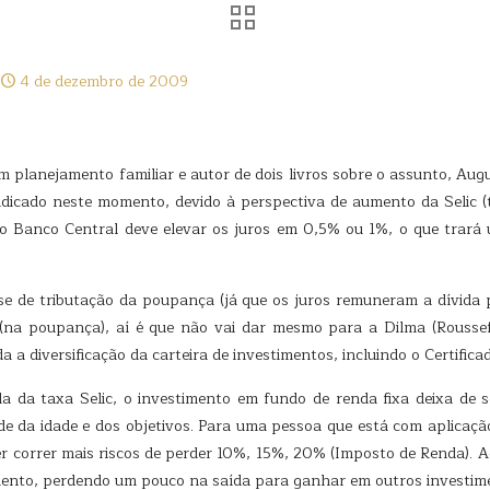
4 de dezembro de 2009
 planejamento familiar e autor de dois livros sobre o assunto, Aug
judicado neste momento, devido à perspectiva de aumento da Selic (
 o Banco Central deve elevar os juros em 0,5% ou 1%, o que tra
se de tributação da poupança (já que os juros remuneram a dívida
 (na poupança), aí é que não vai dar mesmo para a Dilma (Roussef,
a a diversificação da carteira de investimentos, incluindo o Certific
da da taxa Selic, o investimento em fundo de renda fixa deixa de
de da idade e dos objetivos. Para uma pessoa que está com aplicaç
er correr mais riscos de perder 10%, 15%, 20% (Imposto de Renda). 
mento, perdendo um pouco na saída para ganhar em outros investim