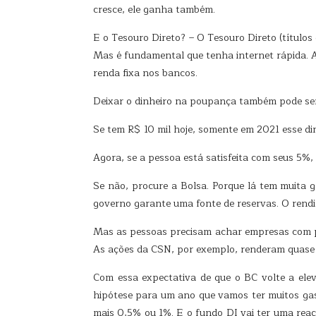
cresce, ele ganha também.
E o Tesouro Direto? – O Tesouro Direto (títulos
Mas é fundamental que tenha internet rápida. 
renda fixa nos bancos.
Deixar o dinheiro na poupança também pode ser
Se tem R$ 10 mil hoje, somente em 2021 esse din
Agora, se a pessoa está satisfeita com seus 5%, 
Se não, procure a Bolsa. Porque lá tem muita ge
governo garante uma fonte de reservas. O rend
Mas as pessoas precisam achar empresas com po
As ações da CSN, por exemplo, renderam quase
Com essa expectativa de que o BC volte a elev
hipótese para um ano que vamos ter muitos gas
mais 0,5% ou 1%. E o fundo DI vai ter uma rea