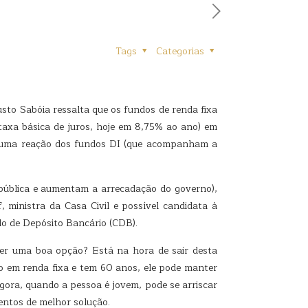
Tags
Categorias
usto Sabóia ressalta que os fundos de renda fixa
taxa básica de juros, hoje em 8,75% ao ano) em
rá uma reação dos fundos DI (que acompanham a
 pública e aumentam a arrecadação do governo),
 ministra da Casa Civil e possível candidata à
ado de Depósito Bancário (CDB).
 ser uma boa opção? Está na hora de sair desta
ão em renda fixa e tem 60 anos, ele pode manter
Agora, quando a pessoa é jovem, pode se arriscar
entos de melhor solução.