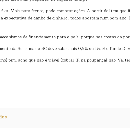
 fixa. Mais para frente, pode comprar ações. A partir daí tem que
ita expectativa de ganho de dinheiro, todos apostam num bom ano. E
r mecanismos de financiamento para o país, porque nas costas da p
nto da Selic, mas o BC deve subir mais 0,5% ou 1%. E o fundo DI v
no) tem, acho que não é viável (cobrar IR na poupança) não. Vai ter
dos