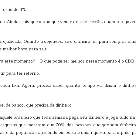
m torno de 4%.
do. Ainda mais que o ano que vem é ano de eleição, quando o govern
rejudicada. Quanto a objetivos, se o dinheiro for para comprar uma 
a melhor hora para sair.
ra este momento? – O que pode ser melhor nesse momento é o CDB (tít
ir para ter retorno.
renda fixa. Agora, precisa saber quanto tempo vai deixar o dinhe
el de banco, que precisa de dinheiro.
aquele brasileiro que toda semana pega seu dinheiro e joga tudo n
 pesquisas que mostram que 70% das pessoas que ganham dinheiro
Parte da população aplicando em bolsa é uma riqueza para o país, p