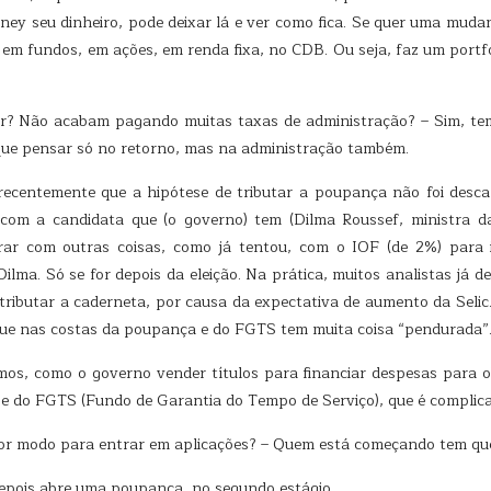
y seu dinheiro, pode deixar lá e ver como fica. Se quer uma muda
 em fundos, em ações, em renda fixa, no CDB. Ou seja, faz um portf
er? Não acabam pagando muitas taxas de administração? – Sim, tem
 que pensar só no retorno, mas na administração também.
ecentemente que a hipótese de tributar a poupança não foi descar
com a candidata que (o governo) tem (Dilma Roussef, ministra da
virar com outras coisas, como já tentou, com o IOF (de 2%) para 
lma. Só se for depois da eleição. Na prática, muitos analistas já 
ibutar a caderneta, por causa da expectativa de aumento da Selic. 
ue nas costas da poupança e do FGTS tem muita coisa “pendurada”
os, como o governo vender títulos para financiar despesas para o
e do FGTS (Fundo de Garantia do Tempo de Serviço), que é complicad
lhor modo para entrar em aplicações? – Quem está começando tem qu
epois abre uma poupança, no segundo estágio.