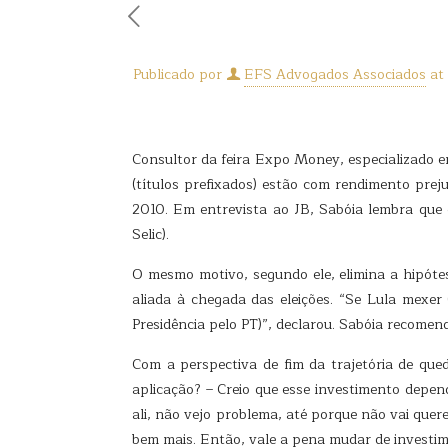
Publicado por
EFS Advogados Associados
at
Consultor da feira Expo Money, especializado em
(títulos prefixados) estão com rendimento pre
2010. Em entrevista ao JB, Sabóia lembra que
Selic).
O mesmo motivo, segundo ele, elimina a hipóte
aliada à chegada das eleições. “Se Lula mexer
Presidência pelo PT)”, declarou. Sabóia recomend
Com a perspectiva de fim da trajetória de que
aplicação? – Creio que esse investimento depen
ali, não vejo problema, até porque não vai quer
bem mais. Então, vale a pena mudar de investi