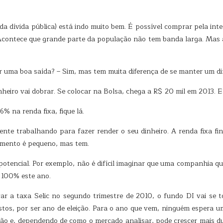
 da dívida pública) está indo muito bem. É possível comprar pela i
Acontece que grande parte da população não tem banda larga. Mas a 
 uma boa saída? – Sim, mas tem muita diferença de se manter um d
heiro vai dobrar. Se colocar na Bolsa, chega a R$ 20 mil em 2013. E
6% na renda fixa, fique lá.
nte trabalhando para fazer render o seu dinheiro. A renda fixa fin
imento é pequeno, mas tem.
tencial. Por exemplo, não é difícil imaginar que uma companhia que
 100% este ano.
ar a taxa Selic no segundo trimestre de 2010, o fundo DI vai se
tos, por ser ano de eleição. Para o ano que vem, ninguém espera u
ção e, dependendo de como o mercado analisar, pode crescer mais du