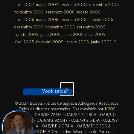
abril 2007
março 2007
fevereiro 2007
dezembro 2006
novembro 2006
setembro 2006
agosto 2006
abril 2006
março 2006
fevereiro 2006
janeiro 2006
dezembro 2005
novembro 2005
setembro 2005
agosto 2005
julho 2005
junho 2005
maio 2005
abril 2005
fevereiro 2005
janeiro 2005
junho 2003
0
Você sabia?
© 2024 Édison Freitas de Siqueira Advogados Associados.
Todos os direitos reservados. Desenvolvido por
KROS
Digital
. | OAB/RS 22.136 - OAB/SC 22.281-A - OAB/GO
28.659-A - OAB/MG 92.047 - OAB/RJ 2.541-A - OAB/SP
17.2838-A - OAB/DF 2.074-A - OAB/MT 10.305-A -
OAB/BA 23.016 A Ordem dos Advogados de Portugal -