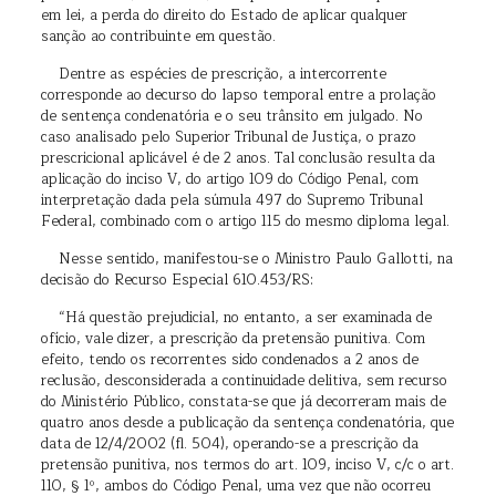
em lei, a perda do direito do Estado de aplicar qualquer
sanção ao contribuinte em questão.
Dentre as espécies de prescrição, a intercorrente
corresponde ao decurso do lapso temporal entre a prolação
de sentença condenatória e o seu trânsito em julgado. No
caso analisado pelo Superior Tribunal de Justiça, o prazo
prescricional aplicável é de 2 anos. Tal conclusão resulta da
aplicação do inciso V, do artigo 109 do Código Penal, com
interpretação dada pela súmula 497 do Supremo Tribunal
Federal, combinado com o artigo 115 do mesmo diploma legal.
Nesse sentido, manifestou-se o Ministro Paulo Gallotti, na
decisão do Recurso Especial 610.453/RS:
“Há questão prejudicial, no entanto, a ser examinada de
ofício, vale dizer, a prescrição da pretensão punitiva. Com
efeito, tendo os recorrentes sido condenados a 2 anos de
reclusão, desconsiderada a continuidade delitiva, sem recurso
do Ministério Público, constata-se que já decorreram mais de
quatro anos desde a publicação da sentença condenatória, que
data de 12/4/2002 (fl. 504), operando-se a prescrição da
pretensão punitiva, nos termos do art. 109, inciso V, c/c o art.
110, § 1º, ambos do Código Penal, uma vez que não ocorreu