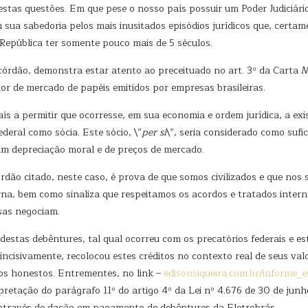
e destas questões. Em que pese o nosso país possuir um Poder Judiciá
 sua sabedoria pelos mais inusitados episódios jurídicos que, certa
República ter somente pouco mais de 5 séculos.
acórdão, demonstra estar atento ao preceituado no art. 3º da Car
or de mercado de papéis emitidos por empresas brasileiras.
aís a permitir que ocorresse, em sua economia e ordem jurídica, a ex
deral como sócia. Este sócio, \”
per si
\”, seria considerado como suf
iam depreciação moral e de preços de mercado.
rdão citado, neste caso, é prova de que somos civilizados e que nos
na, bem como sinaliza que respeitamos os acordos e tratados interna
sas negociam.
destas debêntures, tal qual ocorreu com os precatórios federais e 
, incisivamente, recolocou estes créditos no contexto real de seus va
ãos honestos. Entrementes, no link –
edisonsiqueira.com.br/informe_
pretação do parágrafo 11º do artigo 4º da Lei nº 4.676 de 30 de jun
s através de dação em pagamento de debêntures da Eletrobrás.