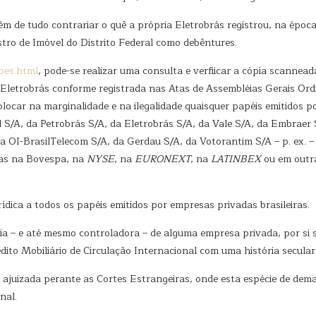
ém de tudo contrariar o quê a própria Eletrobrás registrou, na época
stro de Imóvel do Distrito Federal como debêntures.
does.html
, pode-se realizar uma consulta e verfiicar a cópia scannea
 Eletrobrás conforme registrada nas Atas de Assembléias Gerais Ordi
olocar na marginalidade e na ilegalidade quaisquer papéis emitidos p
il S/A, da Petrobrás S/A, da Eletrobrás S/A, da Vale S/A, da Embrae
a OI-BrasilTelecom S/A, da Gerdau S/A, da Votorantim S/A – p. ex. 
as na Bovespa, na
NYSE
, na
EURONEXT
, na
LATINBEX
ou em outra
dica a todos os papéis emitidos por empresas privadas brasileiras.
ia – e até mesmo controladora – de alguma empresa privada, por si só,
dito Mobiliário de Circulação Internacional com uma história secular
ajuizada perante as Cortes Estrangeiras, onde esta espécie de dema
nal.