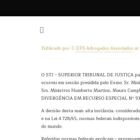
Publicado por
EFS Advogados Associados
at
O STJ – SUPERIOR TRIBUNAL DE JUSTIÇA pacificou
ocorreu em sessão presidida pelo Exmo. Sr. Min
Srs. Ministros Humberto Martins, Mauro Camp
DIVERGÊNCIA EM RECURSO ESPECIAL Nº 933
A decisão desta mais alta instância, considera
e na Lei 4.728/65, normas federais indisponíveis
do mundo.
Referidas normas federais explicam – expressam