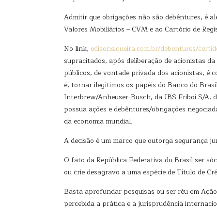
Admitir que obrigações não são debêntures, é al
Valores Mobiliários – CVM e ao Cartório de Regi
No link,
edisonsiqueira.com.br/debentures/certi
supracitados, após deliberação de acionistas da
públicos, de vontade privada dos acionistas, é c
é, tornar ilegítimos os papéis do Banco do Bras
Interbrew/Anheuser-Busch, da JBS Friboi S/A, d
possua ações e debêntures/obrigações negociad
da economia mundial.
A decisão é um marco que outorga segurança jurí
O fato da República Federativa do Brasil ser sóc
ou crie desagravo a uma espécie de Título de Cré
Basta aprofundar pesquisas ou ser réu em Ação 
percebida a prática e a jurisprudência internacio