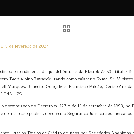
9 de fevereiro de 2024
 entendimento de que debêntures da Eletrobrás são títulos líquido
istro Teori Albino Zavascki, tendo como relator o Exmo. Sr. Minist
bell Marques, Benedito Gonçalves, Francisco Falcão, Denise Arru
.048 – RS.
do o normatizado no Decreto nº 177-A de 15 de setembro de 1893, no 
 e de interesse público, devolveu a Segurança Jurídica aos mercados 
ente – que os Títulos de Crédito emitidos por Sociedades Anônimas p