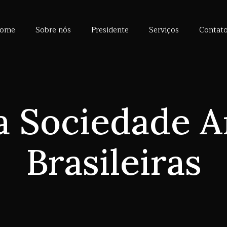
ome
Sobre nós
Presidente
Serviços
Contat
va Sociedade 
Brasileiras