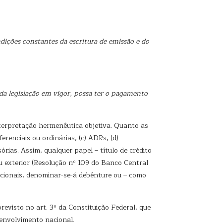
ondições constantes da escritura de emissão e do
da legislação em vigor, possa ter o pagamento
terpretação hermenêutica objetiva. Quanto as
erenciais ou ordinárias, (c) ADRs, (d)
rias. Assim, qualquer papel – título de crédito
u exterior (Resolução nº 109 do Banco Central
nacionais, denominar-se-á debênture ou – como
revisto no art. 3º da Constituição Federal, que
senvolvimento nacional.