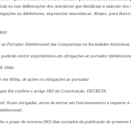
tula ou nas deliberações dos acionistas que decidiram a emissão dos
rigações ou debêntures, expressões sinonímicas. Abaixo, para ilust
893
 ao Portador (Debêntures) das Companhias ou Sociedades Anônimas.
s
poderão emitir empréstimos em obrigações ao portador (debêntures
E 1946.
o em Bôlsa, de ações ou obrigações ao portador.
 que lhe confere o artigo 180 da Constituição, DECRETA:
sil, ficam obrigadas, antes de entrar em funcionamento a requerer à 
debêntures)
.
êm o prazo de noventa (90) dias contados da publicação do presente D