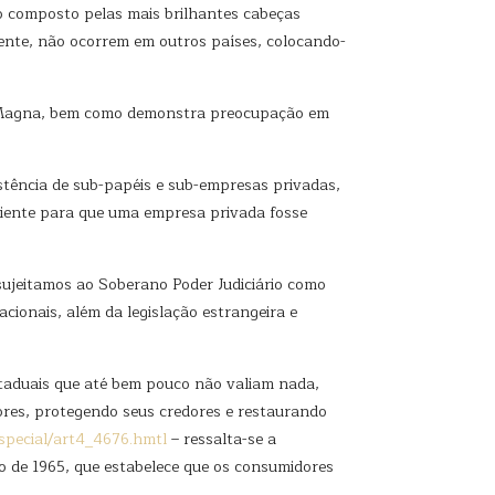
rio composto pelas mais brilhantes cabeças
mente, não ocorrem em outros países, colocando-
ta Magna, bem como demonstra preocupação em
istência de sub-papéis e sub-empresas privadas,
iciente para que uma empresa privada fosse
 sujeitamos ao Soberano Poder Judiciário como
cionais, além da legislação estrangeira e
estaduais que até bem pouco não valiam nada,
lores, protegendo seus credores e restaurando
especial/art4_4676.hmtl
– ressalta-se a
ho de 1965, que estabelece que os consumidores