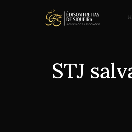
H
STJ sal