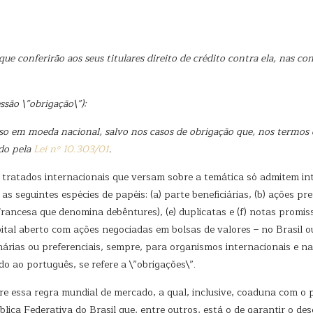
que conferirão aos seus titulares direito de crédito contra ela, nas c
ssão \”obrigação\”):
so em moeda nacional, salvo nos casos
de obrigação
que, nos termos 
ado pela
Lei nº 10.303/01
.
 tratados internacionais que versam sobre a temática só admitem in
 seguintes espécies de papéis: (a) parte beneficiárias, (b) ações pref
ancesa que denomina debêntures), (e) duplicatas e (f) notas promissó
ital aberto com ações negociadas em bolsas de valores – no Brasil o
nárias ou preferenciais, sempre, para organismos internacionais e 
ido ao português, se refere a \”obrigações\”.
tere essa regra mundial de mercado, a qual, inclusive, coaduna com o p
lica Federativa do Brasil que, entre outros, está o de garantir o de