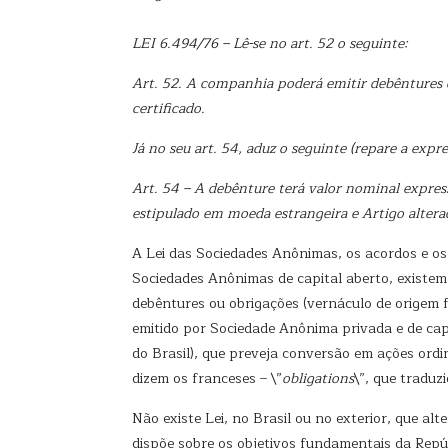
LEI 6.494/76 – Lê-se no art. 52 o seguinte:
Art. 52. A companhia poderá emitir
debêntures
certificado.
Já no seu art. 54, aduz o seguinte (repare a expre
Art. 54 – A debênture terá valor nominal expres
estipulado em moeda estrangeira e Artigo alter
A Lei das Sociedades Anônimas, os acordos e os
Sociedades Anônimas de capital aberto, existem as
debêntures ou obrigações (vernáculo de origem fr
emitido por Sociedade Anônima privada e de cap
do Brasil), que preveja conversão em ações ordi
dizem os franceses – \”
obligations
\”, que traduz
Não existe Lei, no Brasil ou no exterior, que al
dispõe sobre os objetivos fundamentais da Repúb