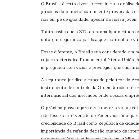
O Brasil – é certo dizer – recém inicia a anális
jurídicas do planeta, diariamente provocadas em
nos em pé de igualdade, apesar da nossa jovem 
Tanto assim que o STJ, ao promulgar o citado 
outorgar segurança jurídica que mantenha o val
Fosse diferente, o Brasil seria considerado um p
cuja característica fundamental é ter a União Fe
impregnada com vícios e privilégios que causar
A segurança jurídica alcançada pelo teor do Acó
instrumento de controle da Ordem Jurídica Inter
internacional dos mercados onde nossas empre
O próximo passo agora é recuperar o valor real 
não fosse a intervenção do Poder Judiciário que
credibilidade do Brasil como República de cidad
importância da referida decisão quando da inter
de energia elétrica podem receber seus crédito