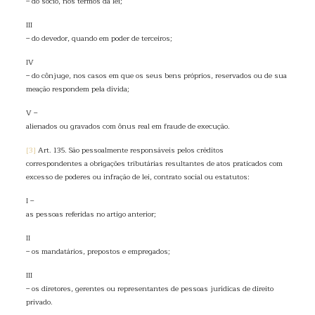
– do sócio, nos termos da lei;
III
– do devedor, quando em poder de terceiros;
IV
– do cônjuge, nos casos em que os seus bens próprios, reservados ou de sua
meação respondem pela dívida;
V –
alienados ou gravados com ônus real em fraude de execução.
[3]
Art. 135. São pessoalmente responsáveis pelos créditos
correspondentes a obrigações tributárias resultantes de atos praticados com
excesso de poderes ou infração de lei, contrato social ou estatutos:
I –
as pessoas referidas no artigo anterior;
II
– os mandatários, prepostos e empregados;
III
– os diretores, gerentes ou representantes de pessoas jurídicas de direito
privado.