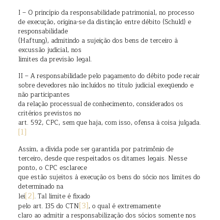
I – O princípio da responsabilidade patrimonial, no processo
de execução, origina-se da distinção entre débito (Schuld) e
responsabilidade
(Haftung), admitindo a sujeição dos bens de terceiro à
excussão judicial, nos
limites da previsão legal.
II – A responsabilidade pelo pagamento do débito pode recair
sobre devedores não incluídos no título judicial exeqüendo e
não participantes
da relação processual de conhecimento, considerados os
critérios previstos no
art. 592, CPC, sem que haja, com isso, ofensa à coisa julgada.
[1]
Assim, a dívida pode ser garantida por patrimônio de
terceiro, desde que respeitados os ditames legais. Nesse
ponto, o CPC esclarece
que estão sujeitos à execução os bens do sócio nos limites do
determinado na
[2]
lei
. Tal limite é fixado
[3]
pelo art. 135 do CTN
, o qual é extremamente
claro ao admitir a responsabilização dos sócios somente nos