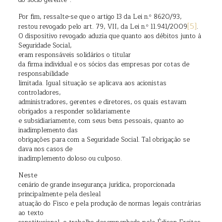
do sócio-gerente”.
Por fim, ressalte-se que o artigo 13 da Lei n.º 8620/93,
[5]
restou revogado pelo art. 79, VII, da Lei n.º 11.941/2009
.
O dispositivo revogado aduzia que quanto aos débitos junto à
Seguridade Social,
eram responsáveis solidários o
titular
da firma individual e os sócios das empresas por cotas de
responsabilidade
limitada. Igual situação se aplicava aos acionistas
controladores,
administradores, gerentes e diretores, os quais estavam
obrigados a responder solidariamente
e subsidiariamente, com seus bens pessoais, quanto ao
inadimplemento das
obrigações para com a Seguridade Social. Tal obrigação se
dava nos casos de
inadimplemento doloso ou culposo.
Neste
cenário de grande insegurança jurídica, proporcionada
principalmente pela desleal
atuação do Fisco e pela produção de normas legais contrárias
ao texto