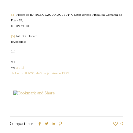
[4]
Processo n.º
462.01.2009.009691-7, Setor Anexo Fiscal da Comarca de
Poá – SP,
01.09.2010.
[5]
Art. 79. Ficam
revogados:
(…)
VII
– o
art. 13
da Lei no 8.620, de 5 de janeiro de 1993.
Compartilhar
0