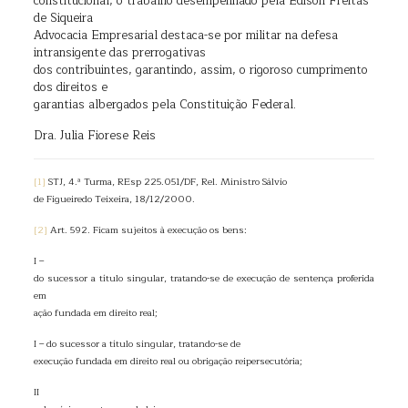
constitucional, o trabalho desempenhado pela
Édison Freitas
de Siqueira
Advocacia Empresarial destaca-se por militar na defesa
intransigente das prerrogativas
dos contribuintes, garantindo, assim, o rigoroso cumprimento
dos direitos e
garantias albergados pela Constituição Federal.
Dra. Julia Fiorese Reis
[1]
STJ, 4.ª Turma, REsp 225.051/DF, Rel. Ministro Sálvio
de Figueiredo Teixeira, 18/12/2000.
[2]
Art. 592. Ficam sujeitos à execução os bens:
I –
do sucessor a título singular, tratando-se de execução de sentença proferida
em
ação fundada em direito real;
I – do sucessor a título singular, tratando-se de
execução fundada em direito real ou obrigação reipersecutória;
II