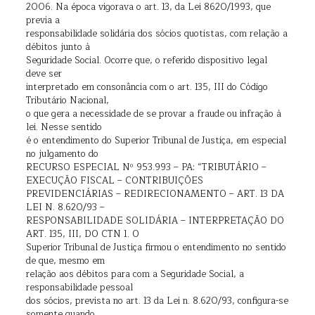
2006. Na época vigorava o art. 13, da Lei 8620/1993, que
previa a
responsabilidade solidária dos sócios quotistas, com relação a
débitos junto à
Seguridade Social. Ocorre que, o referido dispositivo legal
deve ser
interpretado em consonância com o art. 135, III do Código
Tributário Nacional,
o que gera a necessidade de se provar a fraude ou infração à
lei. Nesse sentido
é o entendimento do Superior Tribunal de Justiça, em especial
no julgamento do
RECURSO ESPECIAL Nº 953.993 – PA: “TRIBUTÁRIO –
EXECUÇÃO FISCAL – CONTRIBUIÇÕES
PREVIDENCIÁRIAS – REDIRECIONAMENTO – ART. 13 DA
LEI N. 8.620/93 –
RESPONSABILIDADE SOLIDÁRIA – INTERPRETAÇÃO DO
ART. 135, III, DO CTN 1. O
Superior Tribunal de Justiça firmou o entendimento no sentido
de que, mesmo em
relação aos débitos para com a Seguridade Social, a
responsabilidade pessoal
dos sócios, prevista no art. 13 da Lei n. 8.620/93, configura-se
somente quando