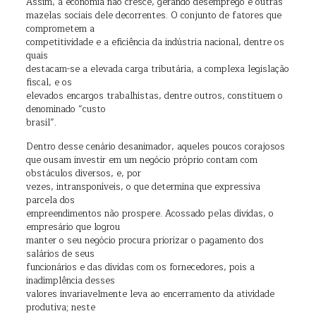
Assim, a economia não cresce, gerando desemprego e outras
mazelas sociais dele decorrentes. O conjunto de fatores que
comprometem a
competitividade e a eficiência da indústria nacional, dentre os
quais
destacam-se a elevada carga tributária, a complexa legislação
fiscal, e os
elevados encargos trabalhistas, dentre outros, constituem o
denominado “custo
brasil”.
Dentro desse cenário desanimador, aqueles poucos corajosos
que ousam investir em um negócio próprio contam com
obstáculos diversos, e, por
vezes, intransponíveis, o que determina que expressiva
parcela dos
empreendimentos não prospere. Acossado pelas dívidas, o
empresário que logrou
manter o seu negócio procura priorizar o pagamento dos
salários de seus
funcionários e das dívidas com os fornecedores, pois a
inadimplência desses
valores invariavelmente leva ao encerramento da atividade
produtiva; neste