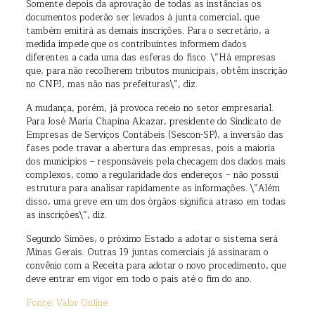
Somente depois da aprovação de todas as instâncias os
documentos poderão ser levados à junta comercial, que
também emitirá as demais inscrições. Para o secretário, a
medida impede que os contribuintes informem dados
diferentes a cada uma das esferas do fisco. \”Há empresas
que, para não recolherem tributos municipais, obtêm inscrição
no CNPJ, mas não nas prefeituras\”, diz.
A mudança, porém, já provoca receio no setor empresarial.
Para José Maria Chapina Alcazar, presidente do Sindicato de
Empresas de Serviços Contábeis (Sescon-SP), a inversão das
fases pode travar a abertura das empresas, pois a maioria
dos municípios – responsáveis pela checagem dos dados mais
complexos, como a regularidade dos endereços – não possui
estrutura para analisar rapidamente as informações. \”Além
disso, uma greve em um dos órgãos significa atraso em todas
as inscrições\”, diz.
Segundo Simões, o próximo Estado a adotar o sistema será
Minas Gerais. Outras 19 juntas comerciais já assinaram o
convênio com a Receita para adotar o novo procedimento, que
deve entrar em vigor em todo o país até o fim do ano.
Fonte: Valor Online