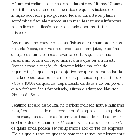
Há um entendimento consolidado durante os últimos 10 anos
nos tribunais superiores no sentido de que os índices de
inflação adotados pelo governo federal durante os planos
econômicos daquele período eram manifestamente inferiores
aos índices de inflação real registrados por institutos
privados.
Assim, as empresas e pessoas físicas que tinham processos
naquela época, com valores depositados em juízo, e ao final
da ação saíram vitoriosos levantando tais quantias não
receberam toda a correção monetária a que teriam direito.
Diante dessa situação, foi desenvolvida uma linha de
argumentação que tem por objetivo recuperar o real valor da
moeda depositada pelas empresas, podendo representar de
70% a 100% da quantia, dependendo da data e do tempo em
que o dinheiro ficou depositado, afirma o advogado Newton
Ribeiro de Souza.
Segundo Ribeiro de Souza, no período indicado houve inúmeras
as ações judiciais de natureza tributária apresentadas pelas
empresas, nas quais elas foram vitoriosas, de modo a serem
credoras desses chamados \”recursos financeiros residuais\”,
os quais ainda podem ser recuperados aos cofres da empresa.
Ele diz que a tese em questão somente tornou-se plenamente