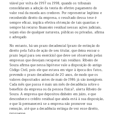
viável por volta de 1997 ou 1998, quando os tribunais
consolidaram a adoção da teoria do efetivo pagamento do
valor real da moeda aos credores. Por representar legítimo e
reconhecido direito da empresa, o resultado dessa tese é
sempre eficaz, implica efetiva obtenção de tais quantias e
sempre há recurso financeiro residual nessas ações judiciais,
sejam elas de qualquer natureza, públicas ou privadas, afirma
o advogado.
No entanto, há um prazo decadencial (prazo de extinção do
direito pela falta de ação de seu titular, que deixa escoar o
prazo legal para seu exercício) que deve ser observado pelas
empresas que desejam recuperar tais resíduos. Ribeiro de
Souza afirma que nessa hipótese vale a disposição do antigo
Código Civil, pois ele que estava em vigor à época dos fatos,
prevendo o prazo decadencial de 20 anos, de modo que os
valores depositados antes de maio de 1986 já são inexigíveis.
Cada mês que passa é mais um mês de decadência sobre o
benefício da empresa ou da pessoa física?, alerta Ribeiro de
Souza. A empresa que depositou dinheiro em juízo, e que
desconhece o crédito residual que ainda está à sua disposição,
e que lá permanecerá se a empresa não promover sua
remoção, até que a decadência extinga de vez esse direito,
prossegue.