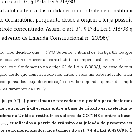
u o art. 3º, § 1º da Lei 9.718/98.
ota a teoria das nulidades no controle de constitucion
 declaratória, porquanto desde a origem a lei já possuía 
ntrole concentrado. Assim, o art. 3º, § 1º da Lei 9.718/98
o advento da Emenda Constitucional nº 20/98\”
ão, ficou decidido que
:
\”O Superior Tribunal de Justiça (Embargos
 é possível reconhecer ao contribuinte a compensação entre crédito
butos, com fundamento na artigo 66 da Lei n. 8.383/(!, no caso de tr
ação, desde que demonstrado nos autos o recolhimento indevido. Incu
rem compensados, cuja determinação do valor depende apenas de simpl
27 de dezembro de 1996.\”
 julgou
\”(…) parcialmente procedente o pedido para declarar a 
 concerne à diferença entre a base de cálculo estabelecida pel
denar a União a restituir os valores da COFINS e entre a base d
(…), atualizados a partir do trânsito em julgado da presente se
es retromencionados, nos termos do art. 74 da Lei 9.430/96. (