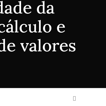
dade da
cálculo e
de valores