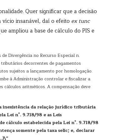
alidade. Quer significar que a decisão
vício insanável, daí o efeito
ex tunc
 que ampliou a base de cálculo do PIS e
 de Divergência no Recurso Especial n.
s tributários decorrentes de pagamentos
ibutos sujeitos a lançamento por homologação.
mbe à Administração controlar e fiscalizar a
es cálculos aritméticos. A compensação deve
inexistência da relação jurídico tributária
a Lei n°. 9.718/98 e as Leis
e cálculo estabelecida pela Lei n°. 9.718/98
ntença somente pela taxa selic; e, declarar
…)\”