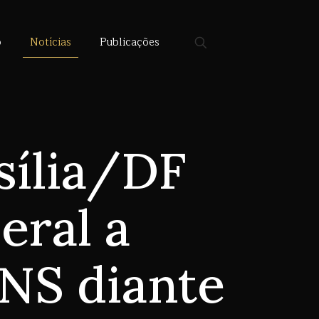
o
Notícias
Publicações
asília/DF
eral a
INS diante