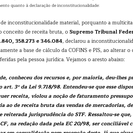
to quanto à declaração de inconstitucionalidade:
 de inconstitucionalidade material, porquanto a multicita
 conceito de receita bruta, o
Supremo Tribunal Fede
0.840, 358.273 e 346.084
, declarou a inconstitucionali
damente a base de cálculo da COFINS e PIS, ao alterar o 
feridas pela pessoa jurídica. Vejamos o aresto abaixo:
de, conheceu dos recursos e, por maioria, deu-lhes p
o art. 3º da Lei 9.718/98. Entendeu-se que esse dispo
uer receita, violou a noção de faturamento pressupost
ia ao de receita bruta das vendas de mercadorias, de
 reiterada jurisprudência do STF. Ressaltou-se que,
a CF, na redação dada pela EC 20/98, ser conciliável c
lar em convalidação nem recepção deste, já que eivad