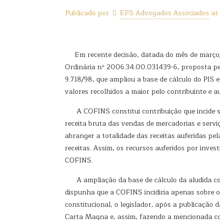
Publicado por
EFS Advogados Associados
at
Em recente decisão, datada do mês de março/20
Ordinária nº 2006.34.00.031439-6, proposta pela
9.718/98, que ampliou a base de cálculo do PIS
valores recolhidos a maior pelo contribuinte e
A COFINS constitui contribuição que incide sob
receita bruta das vendas de mercadorias e servi
abranger a totalidade das receitas auferidas pela
receitas. Assim, os recursos auferidos por inve
COFINS.
A ampliação da base de cálculo da aludida cont
dispunha que a COFINS incidiria apenas sobre o 
constitucional, o legislador, após a publicação
Carta Magna e, assim, fazendo a mencionada con