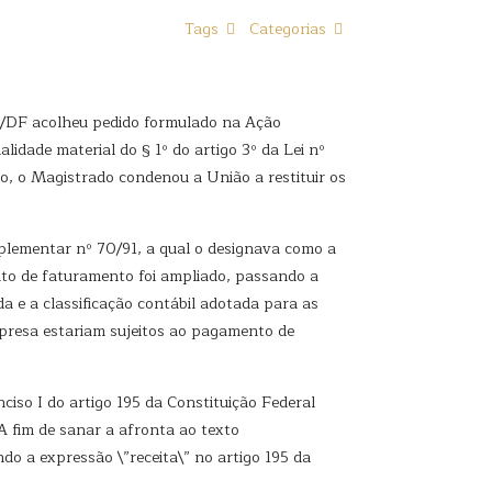
Tags
Categorias
a/DF acolheu pedido formulado na Ação
idade material do § 1º do artigo 3º da Lei nº
o, o Magistrado condenou a União a restituir os
plementar nº 70/91, a qual o designava como a
eito de faturamento foi ampliado, passando a
ida e a classificação contábil adotada para as
mpresa estariam sujeitos ao pagamento de
nciso I do artigo 195 da Constituição Federal
A fim de sanar a afronta ao texto
do a expressão \”receita\” no artigo 195 da