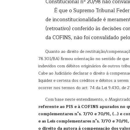
Constitucional nº 20/98 não convalido
É que o Supremo Tribunal Federal ad
de inconstitucionalidade é meramente
(retroativo) conferido às decisões co
da COFINS, não foi convalidado pel
Quanto ao direito de restituição/compensaç
78.301/BA) firmou orientação no sentido de que
indevidos com débitos originários de outros tri
Cabe ao Judiciário declarar o direito à compens
liquidez e certeza dos créditos e débitos a se
ocorrer nos termos do art. 74 da Lei 9.430, de 
Com base neste entendimento, o Magistrado
referente ao PIS e à COFINS apurados no que
complementares n°s. 7/70 e 70/91, (…) e con
e as Leis complementares n°s. 7/70 e 70/91, 
o direito da autora à compensação dos valor