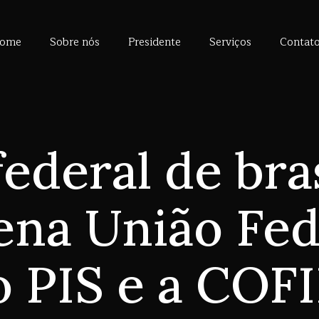
ome
Sobre nós
Presidente
Serviços
Contat
federal de br
na União Fed
 o PIS e a COF