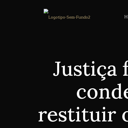
H
Justiça 
conde
restituir