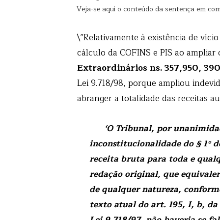
Veja-se aqui o conteúdo da sentença em comen
\”Relativamente à existência de vício
cálculo da COFINS e PIS ao ampliar o
Extraordinários ns. 357,950, 39
Lei 9.718/98, porque ampliou indevi
abranger a totalidade das receitas au
‘O Tribunal, por unanimida
inconstitucionalidade do § 1º d
receita bruta para toda e qualq
redação original, que equivaler
de qualquer natureza, conforme
texto atual do art. 195, I, b, d
Lei 9.718/97, não haveria se fa