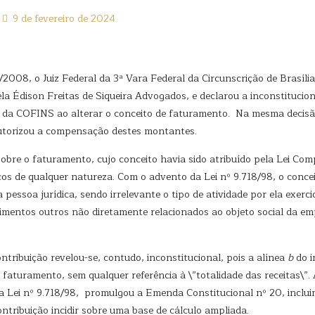
9 de fevereiro de 2024
08, o Juiz Federal da 3ª Vara Federal da Circunscrição de Brasíli
 Édison Freitas de Siqueira Advogados, e declarou a inconstitucional
 e da COFINS ao alterar o conceito de faturamento. Na mesma decisã
 autorizou a compensação destes montantes.
re o faturamento, cujo conceito havia sido atribuído pela Lei Com
ços de qualquer natureza. Com o advento da Lei nº 9.718/98, o conc
 pessoa jurídica, sendo irrelevante o tipo de atividade por ela exerc
stimentos outros não diretamente relacionados ao objeto social da e
ribuição revelou-se, contudo, inconstitucional, pois a alínea
b
do i
faturamento, sem qualquer referência à \”totalidade das receitas\”. 
 da Lei nº 9.718/98, promulgou a Emenda Constitucional nº 20, incluin
tribuição incidir sobre uma base de cálculo ampliada.