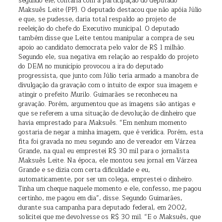
segundo ele, contaria com a participação do deputado
Maksuês Leite (PP). O deputado destacou que não apóia Júlio
e que, se pudesse, daria total respaldo ao projeto de
reeleição do chefe do Executivo municipal. O deputado
também disse que Leite tentou manipular a compra de seu
apoio ao candidato democrata pelo valor de R$ 1 milhão.
Segundo ele, sua negativa em relação ao respaldo do projeto
do DEM no município provocou a ira do deputado
progressista, que junto com Júlio teria armado a manobra de
divulgação da gravação com o intuito de expor sua imagem e
atingir o prefeito Murilo. Guimarães se reconheceu na
gravação. Porém, argumentou que as imagens são antigas e
que se referem a uma situação de devolução de dinheiro que
havia emprestado para Maksuês. “Em nenhum momento
gostaria de negar a minha imagem, que é verídica. Porém, esta
fita foi gravada no meu segundo ano de vereador em Várzea
Grande, na qual eu emprestei R$ 30 mil para o jornalista
Maksuês Leite. Na época, ele montou seu jornal em Várzea
Grande e se dizia com certa dificuldade e eu,
automaticamente, por ser um colega, emprestei o dinheiro.
Tinha um cheque naquele momento e ele, confesso, me pagou
certinho, me pagou em dia”, disse. Segundo Guimarães,
durante sua campanha para deputado federal, em 2002,
solicitei que me devolvesse os R$ 30 mil. “E o Maksuês, que