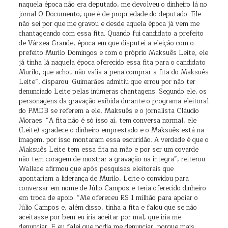
naquela época não era deputado, me devolveu o dinheiro lá no
jornal O Documento, que é de propriedade do deputado. Ele
não sei por que me gravou e desde aquela época já vem me
chantageando com essa fita. Quando fui candidato a prefeito
de Várzea Grande, época em que disputei a eleição com o
prefeito Murilo Domingos e com o próprio Maksuês Leite, ele
já tinha lá naquela época oferecido essa fita para o candidato
Murilo, que achou não valia a pena comprar a fita do Maksuês
Leite”, disparou. Guimarães admitiu que errou por não ter
denunciado Leite pelas inúmeras chantagens. Segundo ele, os
personagens da gravação exibida durante o programa eleitoral
do PMDB se referem a ele, Maksuês e o jornalista Cláudio
Moraes. “A fita não é só isso aí, tem conversa normal, ele
(Leite) agradece o dinheiro emprestado e o Maksuês está na
imagem, por isso montaram essa escuridão. A verdade é que o
Maksuês Leite tem essa fita na mão e por ser um covarde
não tem coragem de mostrar a gravação na íntegra”, reiterou.
Wallace afirmou que após pesquisas eleitorais que
apontariam a liderança de Murilo, Leite o convidou para
conversar em nome de Júlio Campos e teria oferecido dinheiro
em troca de apoio. “Me ofereceu R$ 1 milhão para apoiar o
Júlio Campos e, além disso, tinha a fita e falou que se não
aceitasse por bem eu iria aceitar por mal, que iria me
denunciar. E eu falei que podia me denunciar, porque mais