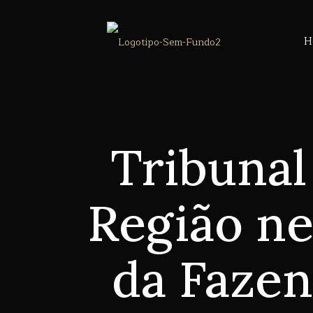
H
Tribunal
Região ne
da Faze