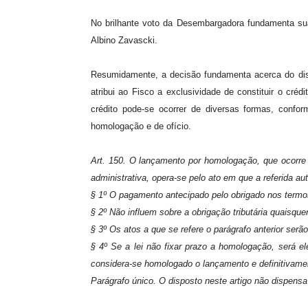
No brilhante voto da Desembargadora fundamenta sua 
Albino Zavascki.
Resumidamente, a decisão fundamenta acerca do dis
atribui ao Fisco a exclusividade de constituir o cré
crédito pode-se ocorrer de diversas formas, confo
homologação e de ofício.
Art. 150. O lançamento por homologação, que ocorre 
administrativa, opera-se pelo ato em que a referida 
§ 1º O pagamento antecipado pelo obrigado nos termos 
§ 2º Não influem sobre a obrigação tributária quaisquer
§ 3º Os atos a que se refere o parágrafo anterior ser
§ 4º Se a lei não fixar prazo a homologação, será e
considera-se homologado o lançamento e definitivamen
Parágrafo único. O disposto neste artigo não dispens