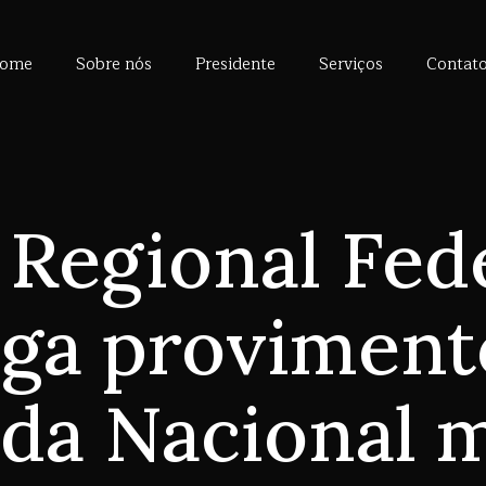
ome
Sobre nós
Presidente
Serviços
Contat
 Regional Fede
ga proviment
nda Nacional 