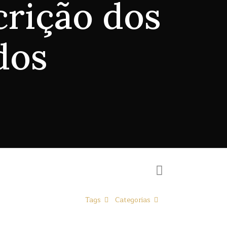
crição dos
dos
Tags
Categorias