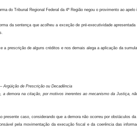
ma do Tribunal Regional Federal da 4ª Região negou o provimento ao apelo 
forma da sentença que acolheu a exceção de pré-executividade apresentada p
s.
 a prescrição de alguns créditos e nos demais alega a aplicação da sumul
– Argüição de Prescrição ou Decadência
, a demora na citação, por motivos inerentes ao mecanismo da Justiça, não
o presente caso, considerando que a demora não ocorreu por obstáculos da 
ponsável pela movimentação da execução fiscal e da coerência das infor