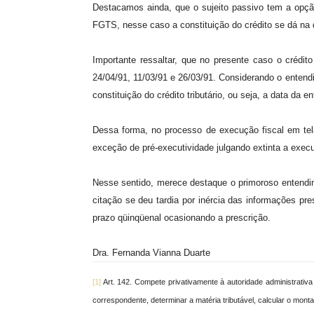
Destacamos ainda, que o sujeito passivo tem a opção
FGTS, nesse caso a constituição do crédito se dá na 
Importante ressaltar, que no presente caso o crédito
24/04/91, 11/03/91 e 26/03/91. Considerando o entend
constituição do crédito tributário, ou seja, a data da
Dessa forma, no processo de execução fiscal em tela
exceção de pré-executividade julgando extinta a exec
Nesse sentido, merece destaque o primoroso entendi
citação se deu tardia por inércia das informações p
prazo qüinqüenal ocasionando a prescrição.
Dra. Fernanda Vianna Duarte
[1]
Art. 142. Compete privativamente à autoridade administrativa 
correspondente, determinar a matéria tributável, calcular o montan