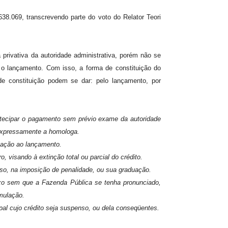
38.069, transcrevendo parte do voto do Relator Teori
rivativa da autoridade administrativa, porém não se
to o lançamento. Com isso, a forma de constituição do
de constituição podem se dar: pelo lançamento, por
antecipar o pagamento sem prévio exame da autoridade
 expressamente a homologa.
ogação ao lançamento.
o, visando à extinção total ou parcial do crédito.
aso, na imposição de penalidade, ou sua graduação.
razo sem que a Fazenda Pública se tenha pronunciado,
imulação.
pal cujo crédito seja suspenso, ou dela conseqüentes.