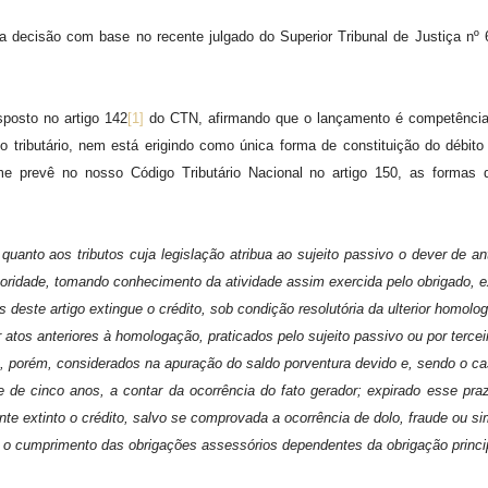
decisão com base no recente julgado do Superior Tribunal de Justiça nº 6
posto no artigo 142
[1]
do CTN, afirmando que o lançamento é competência p
dito tributário, nem está erigindo como única forma de constituição do débi
rme prevê no nosso Código Tributário Nacional no artigo 150, as formas 
quanto aos tributos cuja legislação atribua ao sujeito passivo o dever de 
autoridade, tomando conhecimento da atividade assim exercida pelo obrigado,
deste artigo extingue o crédito, sob condição resolutória da ulterior homol
 atos anteriores à homologação, praticados pelo sujeito passivo ou por terceir
ão, porém, considerados na apuração do saldo porventura devido e, sendo o c
le de cinco anos, a contar da ocorrência do fato gerador; expirado esse p
te extinto o crédito, salvo se comprovada a ocorrência de dolo, fraude ou s
a o cumprimento das obrigações assessórios dependentes da obrigação princi