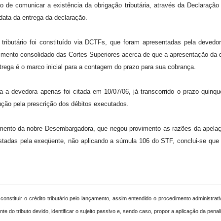
 de comunicar a existência da obrigação tributária, através da Declaração
data da entrega da declaração.
 tributário foi constituído via DCTFs, que foram apresentadas pela devedo
imento consolidado das Cortes Superiores acerca de que a apresentação da dec
 entrega é o marco inicial para a contagem do prazo para sua cobrança.
 a devedora apenas foi citada em 10/07/06, já transcorrido o prazo quinq
ução pela prescrição dos débitos executados.
mento da nobre Desembargadora, que negou provimento as razões da apelaçã
restadas pela exeqüente, não aplicando a súmula 106 do STF, conclui-se que
constituir o crédito tributário pelo lançamento, assim entendido o procedimento administrati
te do tributo devido, identificar o sujeito passivo e, sendo caso, propor a aplicação da penal