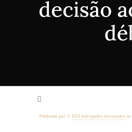
decisão a
dé
Publicado por
EFS Advogados Associados
at