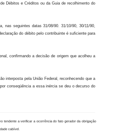
 de Débitos e Créditos ou da Guia de recolhimento do
ra, nas seguintes datas 31/08/90. 31/10/90, 30/11/90,
laração do débito pelo contribuinte é suficiente para
uenal, confirmando a decisão de origem que acolheu a
o interposta pela União Federal, reconhecendo que a
 por conseqüência a essa inércia se deu o decurso do
vo tendente a verificar a ocorrência do fato gerador da obrigação
idade cabível.