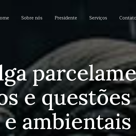
ome
Sobre nós
Presidente
Serviços
Contat
lga parcelam
os e questões
e ambientais