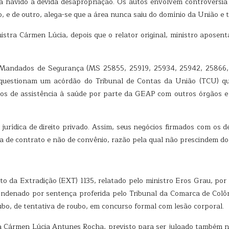
 havido a devida desapropriação. Os autos envolvem controvérsia ac
, e de outro, alega-se que a área nunca saiu do domínio da União e 
stra Cármen Lúcia, depois que o relator original, ministro aposent
z Mandados de Segurança (MS 25855, 25919, 25934, 25942, 25866, 
ue questionam um acórdão do Tribunal de Contas da União (TCU) qu
ços de assistência à saúde por parte da GEAP com outros órgãos e
rídica de direito privado. Assim, seus negócios firmados com os d
a de contrato e não de convênio, razão pela qual não prescindem do 
o da Extradição (EXT) 1135, relatado pelo ministro Eros Grau, por
denado por sentença proferida pelo Tribunal da Comarca de Colônia
ubo, de tentativa de roubo, em concurso formal com lesão corporal.
 Cármen Lúcia Antunes Rocha, previsto para ser julgado também na q