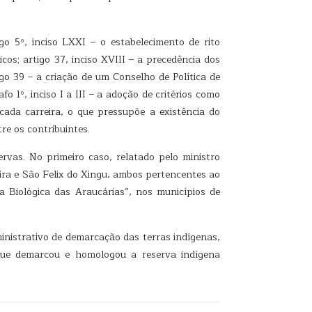
go 5º, inciso LXXI – o estabelecimento de rito
cos; artigo 37, inciso XVIII – a precedência dos
igo 39 – a criação de um Conselho de Política de
 1º, inciso I a III – a adoção de critérios como
cada carreira, o que pressupõe a existência do
re os contribuintes.
vas. No primeiro caso, relatado pelo ministro
mira e São Felix do Xingu, ambos pertencentes ao
a Biológica das Araucárias”, nos municípios de
inistrativo de demarcação das terras indígenas,
que demarcou e homologou a reserva indígena