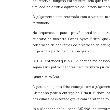
da Reserva Indígena Parabubure, sem que tenha
um lado há o título aquisitivo do Estado-membro
O julgamento será retomado com o voto da mini
formulado.
Na sequência, a pauta prevê a análise de de
relatoria do ministro Carlos Ayres Britto, q
celebração de convênios de prestação de servi
órgãos que participam de sua gestão.
O TCU entendeu que a GEAP seria uma pessoa ju
sejam seus patrocinadores, têm natureza jurídic
Quinta-feira (24)
A pauta de quinta-feira começa com o julgament
Alemanha pede a entrega de Tirmur Turhan, con
dos crimes de extorsão grave com caráter de ro
Já o Mandado de Injunção (MI) 598, da ministra