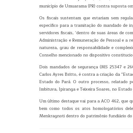
município de Umuarama (PR) contra suposta om
Os fiscais sustentam que estariam sem regulam
específico para a tramitação do mandado de inju
servidores fiscais, ‘dentro de suas áreas de co
Administração e Remuneração de Pessoal e a repr
natureza, grau de responsabilidade e complexi
Conselho mencionado no dispositivo constituciona
Dois mandados de segurança (MS 25347 e 26064
Carlos Ayres Britto, é contra a criação da “Est
Estado do Pará. O outro processo, relatado pe
Imbituva, Ipiranga e Teixeira Soares, no Estado
Um último destaque vai para a ACO 462, que que
bem como todos os atos homologatórios dele
Menkragnoti dentro do patrimônio fundiário do E